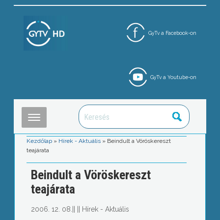
GyTv a Facebook-on
GyTv a Youtube-on
Kezdőlap
»
Hírek - Aktuális
»
Beindult a Vöröskereszt
teajárata
Beindult a Vöröskereszt
teajárata
2006. 12. 08.
||
||
Hírek - Aktuális