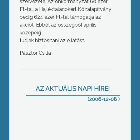
szervezete. Az önkormányzat 60 ezer
Ft-tal, a Hajléktalanokért Közalapítvány
pedig 624 ezer Ft-tal támogatja az
akciót. Ebből az összegből április
közepéig
tudják biztosítani az ellátást.
Pásztor Csilla
Befutott a Mikulás
AZ AKTUÁLIS NAPI HÍREI
(2006-12-08 )
Berze-szalagavató