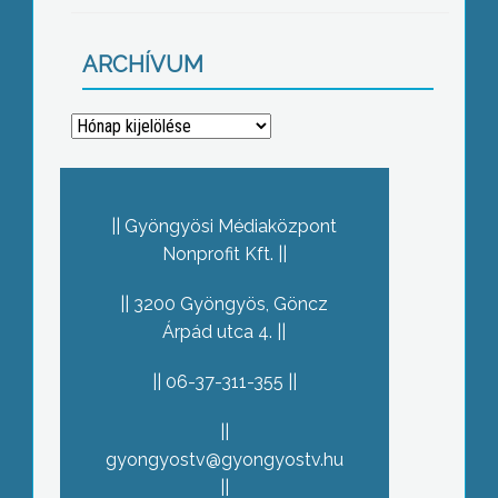
ARCHÍVUM
Archívum
Gyöngyösi Médiaközpont
Nonprofit Kft.
3200 Gyöngyös, Göncz
Árpád utca 4.
06-37-311-355
gyongyostv@gyongyostv.hu