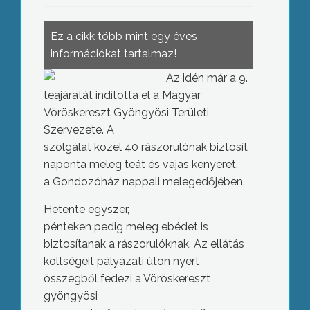
Ez a cikk több mint egy éves
információkat tartalmaz!
Az idén már a 9.
teajáratát indította el a Magyar
Vöröskereszt Gyöngyösi Területi
Szervezete. A
szolgálat közel 40 rászorulónak biztosít
naponta meleg teát és vajas kenyeret,
a Gondozóház nappali melegedőjében.
Hetente egyszer,
pénteken pedig meleg ebédet is
biztosítanak a rászorulóknak. Az ellátás
költségeit pályázati úton nyert
összegből fedezi a Vöröskereszt
gyöngyösi