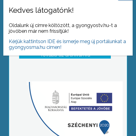
Kedves látogatónk!
Oldalunk új címre költözött, a gyongyostv.hu-t a
jövőben már nem frissítjük!
Kérjük kattintson IDE és ismerje meg új portálunkat a
gyongyosma.hu címen!
Tovább az archívumra