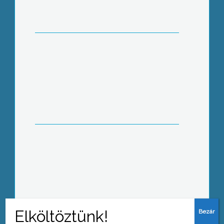
Kocsmai verekedés Nagyrédén
Új autószalon Gyöngyösön