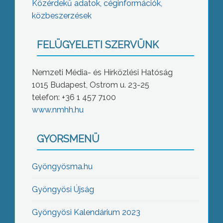
Közérdekű adatok, céginformációk,
közbeszerzések
FELÜGYELETI SZERVÜNK
Nemzeti Média- és Hírközlési Hatóság
1015 Budapest, Ostrom u. 23-25
telefon: +36 1 457 7100
www.nmhh.hu
GYORSMENÜ
Gyöngyösma.hu
Gyöngyösi Újság
Gyöngyösi Kalendárium 2023