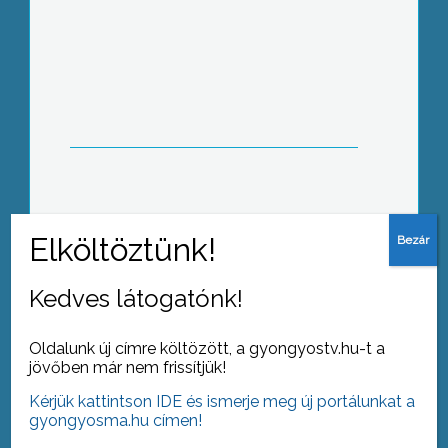
A Gyöngyösi Önkormányzati Tűzoltók
Független Szakszervezete és a
Magyar Vöröskereszt együttműködve
adománygyűjtést kezdeményezett a
Veszprém megyei iszapkatasztrófa
károsultjainak megsegítésére
A ’hiányszakmákhoz kapcsolódó
képzésfejlesztés’ volt a témája a
főiskolán megtartott konferenciának
Kedves látogatónk!
Oldalunk új címre költözött, a gyongyostv.hu-t a
jövőben már nem frissítjük!
Hagyományokhoz híven két napos
Kérjük kattintson IDE és ismerje meg új portálunkat a
véradást szervezett a gyöngyösi
gyongyosma.hu címen!
Károly Róbert Főiskola