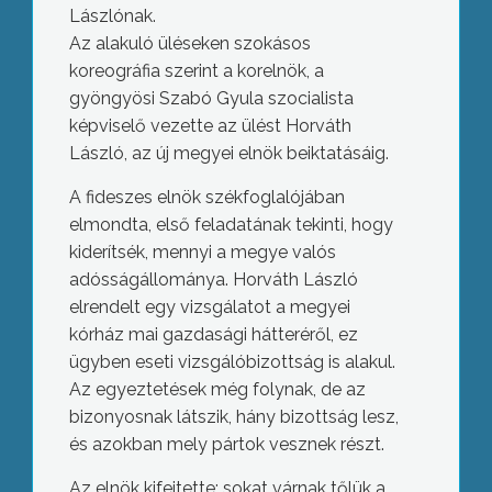
Lászlónak.
Az alakuló üléseken szokásos
koreográfia szerint a korelnök, a
gyöngyösi Szabó Gyula szocialista
képviselő vezette az ülést Horváth
László, az új megyei elnök beiktatásáig.
A fideszes elnök székfoglalójában
elmondta, első feladatának tekinti, hogy
kiderítsék, mennyi a megye valós
adósságállománya. Horváth László
elrendelt egy vizsgálatot a megyei
kórház mai gazdasági hátteréről, ez
ügyben eseti vizsgálóbizottság is alakul.
Az egyeztetések még folynak, de az
bizonyosnak látszik, hány bizottság lesz,
és azokban mely pártok vesznek részt.
Az elnök kifejtette: sokat várnak tőlük a