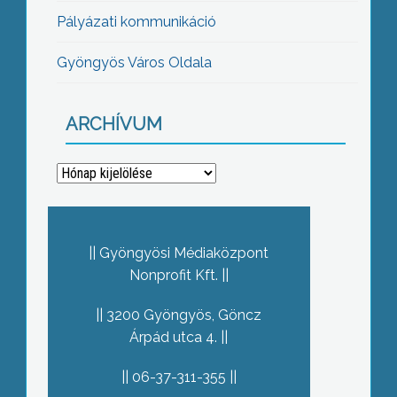
Pályázati kommunikáció
Gyöngyös Város Oldala
ARCHÍVUM
Archívum
Gyöngyösi Médiaközpont
Nonprofit Kft.
3200 Gyöngyös, Göncz
Árpád utca 4.
06-37-311-355