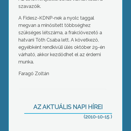
szavazóik.
A Fidesz-KDNP-nek a nyolc taggal
megvan a minősített többséghez
szükséges létszáma, a frakcióvezető a
hatvani Tóth Csaba lett. A következő,
egyébként rendkívüli ülés október 29-én
várható, akkor kezdődhet el az érdemi
munka.
Faragó Zoltán
Megalakult Jászárokszállás képviselő
testülete
AZ AKTUÁLIS NAPI HÍREI
(2010-10-15 )