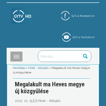
GyTv a Facebook-on
GyTv a Youtube-on
Kezdőlap
»
Hírek - Aktuális
»
Megalakult ma Heves megye
új közgyűlése
Megalakult ma Heves megye
új közgyűlése
2010. 10. 15.
||
||
Hírek - Aktuális