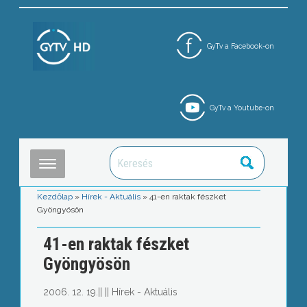
GyTv a Facebook-on
GyTv a Youtube-on
Kezdőlap
»
Hírek - Aktuális
»
41-en raktak fészket
Gyöngyösön
41-en raktak fészket
Gyöngyösön
2006. 12. 19.
||
||
Hírek - Aktuális