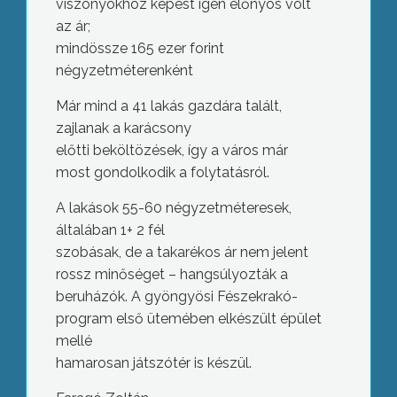
viszonyokhoz képest igen előnyös volt
az ár;
mindössze 165 ezer forint
négyzetméterenként
Már mind a 41 lakás gazdára talált,
zajlanak a karácsony
előtti beköltözések, így a város már
most gondolkodik a folytatásról.
A lakások 55-60 négyzetméteresek,
általában 1+ 2 fél
szobásak, de a takarékos ár nem jelent
rossz minőséget – hangsúlyozták a
beruházók. A gyöngyösi Fészekrakó-
program első ütemében elkészült épület
mellé
hamarosan játszótér is készül.