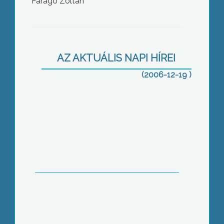
Faragó Zoltán
Karácsonyi vásár Gyöngyöstarjánban
AZ AKTUÁLIS NAPI HÍREI
(2006-12-19 )
Bojtorján a munkaadóktól
Ételt osztottak a Máltaiak