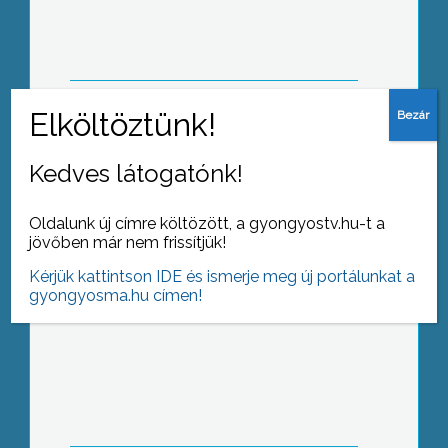
Roma tanoda nyitotta meg kapuit
Kedves látogatónk!
Halmajugrán
Oldalunk új címre költözött, a gyongyostv.hu-t a
jövőben már nem frissítjük!
Kérjük kattintson IDE és ismerje meg új portálunkat a
gyongyosma.hu címen!