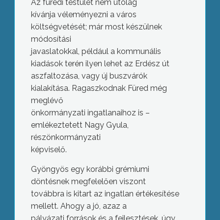
Az füredi testület nem utólag
kívánja véleményezni a város
költségvetését; már most készülnek
módosítási
javaslatokkal, például a kommunális
kiadások terén ilyen lehet az Erdész út
aszfaltozása, vagy új buszvárók
kialakítása. Ragaszkodnak Füred még
meglévő
önkormányzati ingatlanaihoz is –
emlékeztetett Nagy Gyula,
részönkormányzati
képviselő.
Gyöngyös egy korábbi grémiumi
döntésnek megfelelően viszont
továbbra is kitart az ingatlan értékesítése
mellett. Ahogy a jó, azaz a
pályázati források és a fejlesztések, úgy