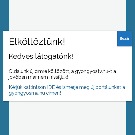
Szolidáris demokraták
Kedves látogatónk!
Karácsonyi fogyasztóvédelmi
ellenőrzések
Oldalunk új címre költözött, a gyongyostv.hu-t a
jövőben már nem frissítjük!
Kérjük kattintson IDE és ismerje meg új portálunkat a
gyongyosma.hu címen!