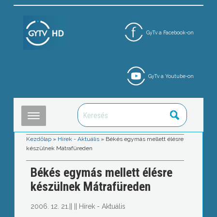
GyTv a Facebook-on
GyTv a Youtube-on
Kezdőlap
»
Hírek - Aktuális
»
Békés egymás mellett élésre
készülnek Mátrafüreden
Békés egymás mellett élésre
készülnek Mátrafüreden
2006. 12. 21.
||
||
Hírek - Aktuális