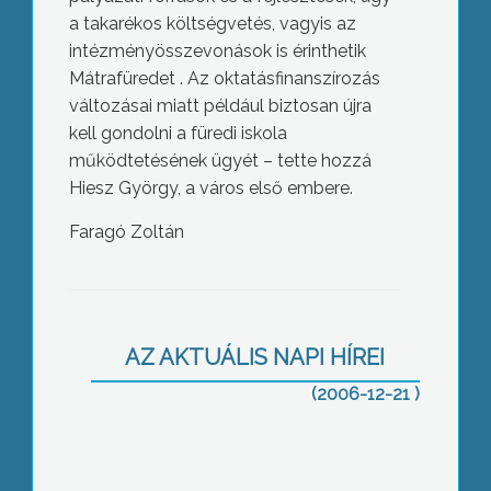
a takarékos költségvetés, vagyis az
intézményösszevonások is érinthetik
Mátrafüredet . Az oktatásfinanszírozás
változásai miatt például biztosan újra
kell gondolni a füredi iskola
működtetésének ügyét – tette hozzá
Hiesz György, a város első embere.
Faragó Zoltán
Gyöngyöshalász, a szerencsés
AZ AKTUÁLIS NAPI HÍREI
(2006-12-21 )