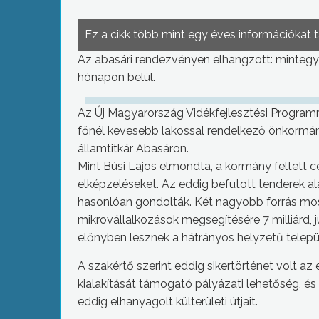
Ez a cikk több mint egy éves információkat 
Az abasári rendezvényen elhangzott: mintegy 11
hónapon belül.
Az Új Magyarország Vidékfejlesztési Programr
főnél kevesebb lakossal rendelkező önkormányz
államtitkár Abasáron.
Mint Búsi Lajos elmondta, a kormány feltett 
elképzeléseket. Az eddig befutott tenderek al
hasonlóan gondolták. Két nagyobb forrás most 
mikrovállalkozások megsegítésére 7 milliárd, júli
előnyben lesznek a hátrányos helyzetű telepü
A szakértő szerint eddig sikertörténet volt az
kialakítását támogató pályázati lehetőség, é
eddig elhanyagolt külterületi útjait.