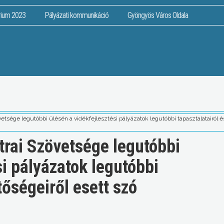
rium 2023
Pályázati kommunikáció
Gyöngyös Város Oldala
sége legutóbbi ülésén a vidékfejlesztési pályázatok legutóbbi tapasztalatairól és
rai Szövetsége legutóbbi
si pályázatok legutóbbi
tőségeiről esett szó