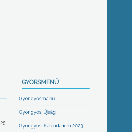
GYORSMENÜ
Gyöngyösma.hu
Gyöngyösi Újság
-25
Gyöngyösi Kalendárium 2023