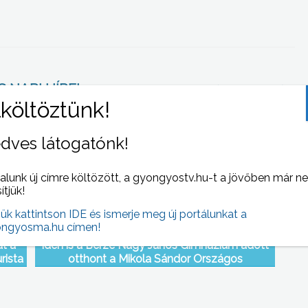
 NAPI HÍREI
(2011-05-04 )
dves látogatónk!
alunk új címre költözött, a gyongyostv.hu-t a jövőben már n
sítjük!
jük kattintson IDE és ismerje meg új portálunkat a
ngyosma.hu címen!
át a
Idén is a Berze Nagy János Gimnázium adott
rista
otthont a Mikola Sándor Országos
lőtt
Középiskolai Tehetségkutató Fizikaverseny
döntőjének