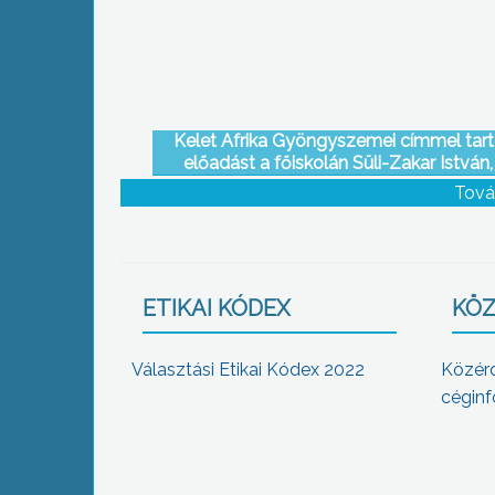
Kelet Afrika Gyöngyszemei címmel tart
előadást a főiskolán Süli-Zakar István,
debreceni egyetem professzora
Tová
ETIKAI KÓDEX
KÖZ
Választási Etikai Kódex 2022
Közér
céginf