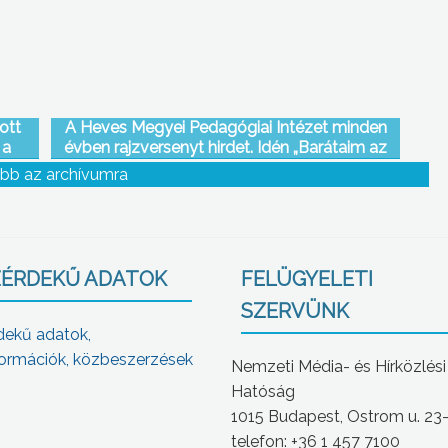
ott
A Heves Megyei Pedagógiai Intézet minden
 a
évben rajzversenyt hirdet. Idén „Barátaim az
állatok” címet kapta a rendezvény
bb az archívumra
ÉRDEKŰ ADATOK
FELÜGYELETI
SZERVÜNK
dekű adatok,
ormációk, közbeszerzések
Nemzeti Média- és Hírközlési
Hatóság
1015 Budapest, Ostrom u. 23
telefon: +36 1 457 7100