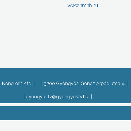
www.nmhh.hu
Nonprofit Kft.
3200 Gyöngyös, Göncz Árpád utca 4.
gyongyostv@gyongyostv.hu