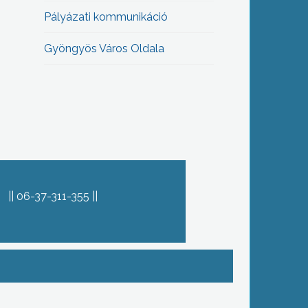
Pályázati kommunikáció
Gyöngyös Város Oldala
06-37-311-355