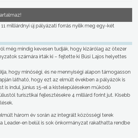
tartalmaz!
 milliárdnyi új pályázati forrás nyílik meg egy-két
ól még mindig kevesen tudják, hogy kizárólag az ötezer
atok számára írták ki – fejtette ki Búsi Lajos helyettes
célja, hogy minőségi, és ne mennyiségi alapon támogasson
apján látható, hogy ezt az elmúlt években a pályázók is
is indul, június 15-el a kistelepüléseken működő
ustól turisztikai fejlesztésekre 4 milliárd forint jut. Kisebb
lések.
 elmúlt három év során az integrált közösségi terek
s a Leader-en belül is sok önkormányzat rakathatta rendbe