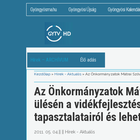
Gyöngyösma.hu
Gyöngyösi Újság
Gyöngyösi Kalendá
Hírek – ARCHÍVUM
Élő adás
Kezdőlap
»
Hírek - Aktuális
»
Az Önkormányzatok Mátrai Szövet
Az Önkormányzatok Mát
ülésén a vidékfejleszté
tapasztalatairól és lehe
2011. 05. 04.
||
||
Hírek - Aktuális