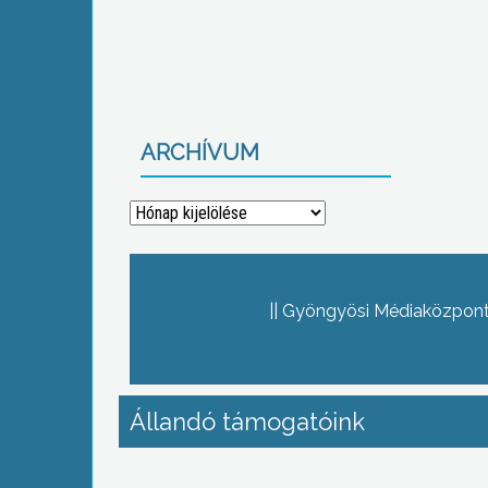
ARCHÍVUM
Archívum
Gyöngyösi Médiaközpont 
Állandó támogatóink