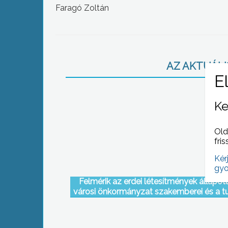
Faragó Zoltán
AZ AKTUÁLIS
Ke
Old
fris
Kér
gyo
Felmérik az erdei létesítmények állapot
városi önkormányzat szakemberei és a tu
egyesületek tagjai, hogy a nyári szezon e
helyreállítsák azokat