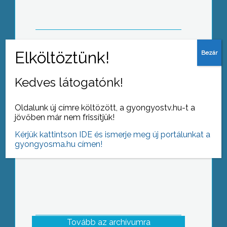
gazdálkodása – ez szerepelt a
legfontosabb bejelentések között az
MME éves taggyűlésén
Két napos programmal hívta fel az
Kedves látogatónk!
emberek figyelmét Gyöngyös a békére
Oldalunk új címre költözött, a gyongyostv.hu-t a
jövőben már nem frissítjük!
Kérjük kattintson IDE és ismerje meg új portálunkat a
gyongyosma.hu címen!
Tovább az archívumra