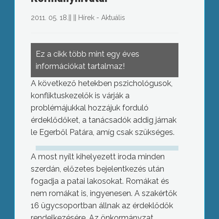
2011. 05. 18.
||
||
Hírek - Aktuális
Ez a cikk több mint egy éves
információkat tartalmaz!
A következő hetekben pszichológusok,
konfliktuskezelők is várják a
problémájukkal hozzájuk forduló
érdeklődőket, a tanácsadók addig járnak
le Egerből Patára, amíg csak szükséges.
A most nyílt kihelyezett iroda minden
szerdán, előzetes bejelentkezés után
fogadja a patai lakosokat. Romákat és
nem romákat is, ingyenesen. A szakértők
16 ügycsoportban állnak az érdeklődők
rendelkezésére. Az önkormányzat