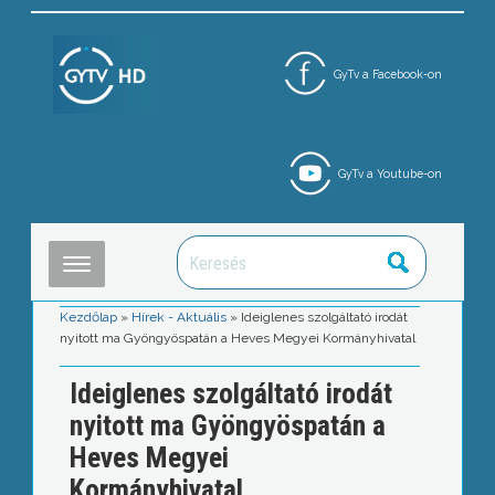
GyTv a Facebook-on
GyTv a Youtube-on
Kezdőlap
»
Hírek - Aktuális
»
Ideiglenes szolgáltató irodát
nyitott ma Gyöngyöspatán a Heves Megyei Kormányhivatal
Ideiglenes szolgáltató irodát
nyitott ma Gyöngyöspatán a
Heves Megyei
Kormányhivatal