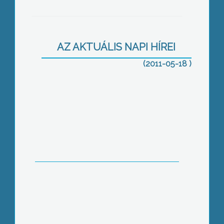
Új sportcentrum nyílt Gyöngyösön, a
Károly Róbert Főiskola beruházásában
AZ AKTUÁLIS NAPI HÍREI
(2011-05-18 )
Gyógyszeradagoló pumpát és
vákumsín-készletet adományozott a
mentőállomásnak egy Gyöngyös
környéki cég
Ismét egyensúlyba került a Mátraaljai
Munkaadók Egyesületének 2010-i évi