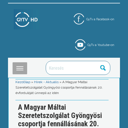
GyTv a Facebook-on
GyTv a Youtube-on
Kezdőlap
»
Hírek - Aktuális
»
A Magyar Máltai
Szeretetszolgálat Gyöngyösi csoportja fennállásának 20.
évfordulóját ünnepli az idén
A Magyar Máltai
Szeretetszolgálat Gyöngyösi
csoportja fennállásának 20.