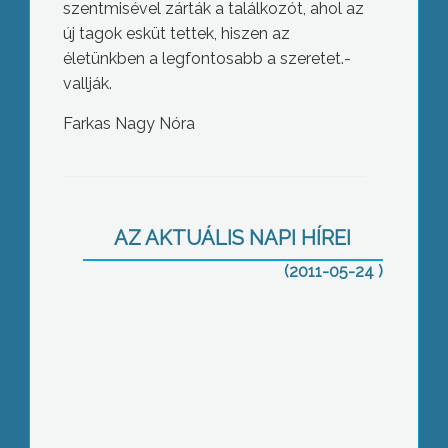
szentmisével zárták a találkozót, ahol az
új tagok esküt tettek, hiszen az
életünkben a legfontosabb a szeretet.-
vallják.
Farkas Nagy Nóra
Konszenzus konferenciát tartott a
gyöngyösi Kábítószerügyi Egyeztető
Fórum
AZ AKTUÁLIS NAPI HÍREI
(2011-05-24 )
Az első meleg hétvégeken még nem
sokan keresték fel a jászárokszállási
strandot, de az üzemeltetők színes
programok szervezésével minél több
vendéget próbálnak becsábítani a