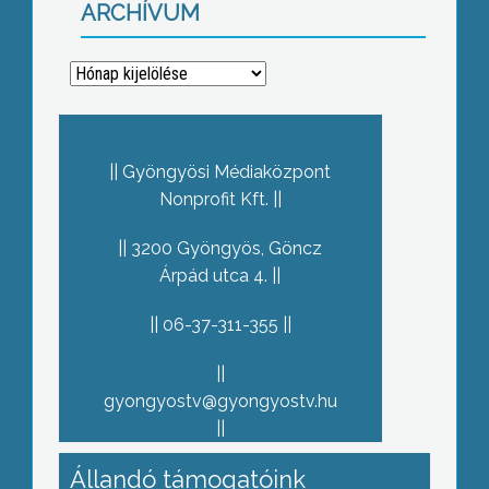
ARCHÍVUM
Archívum
Gyöngyösi Médiaközpont
Nonprofit Kft.
3200 Gyöngyös, Göncz
Árpád utca 4.
06-37-311-355
gyongyostv@gyongyostv.hu
Állandó támogatóink