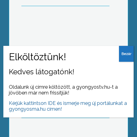
strandra
Hétvégén tartotta éves táncgáláját a
nagyrédei DreamTeam Cheerleaders
tánccsoport
Kedves látogatónk!
Több mint 10. éve a Bene Nyugdíjas
Oldalunk új címre költözött, a gyongyostv.hu-t a
Egylet hölgy tagjai is megemlékeznek
jövőben már nem frissítjük!
az Ivó, azaz a Férfi Napról
Kérjük kattintson IDE és ismerje meg új portálunkat a
gyongyosma.hu címen!