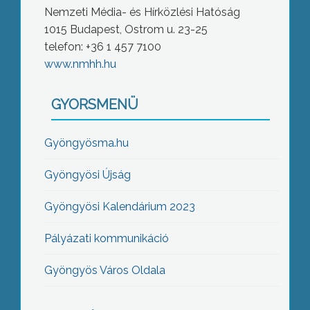
Nemzeti Média- és Hírközlési Hatóság
1015 Budapest, Ostrom u. 23-25
telefon: +36 1 457 7100
www.nmhh.hu
GYORSMENÜ
Gyöngyösma.hu
Gyöngyösi Újság
Gyöngyösi Kalendárium 2023
Pályázati kommunikáció
Gyöngyös Város Oldala