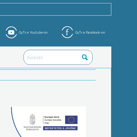
GyTv a Youtube-on
GyTv a Facebook-on