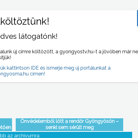
dves látogatónk!
alunk új címre költözött, a gyongyostv.hu-t a jövőben már n
Korszerűsítették a Mátra Művelődési Központ
sítjük!
fűtésrendszerét
jük kattintson IDE és ismerje meg új portálunkat a
ngyosma.hu címen!
Önvédelemből lőtt a rendőr Gyöngyösön –
etően
senki sem sérült meg
bb az archívumra