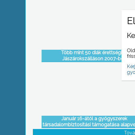
Ke
Old
Több mint 50 diák érettségizik
fris
Jászárokszálláson 2007-ben
Kér
gyo
Január 16-ától a gyógyszerek
társadalombiztosítási támogatása alapv
megváltozik
Tová