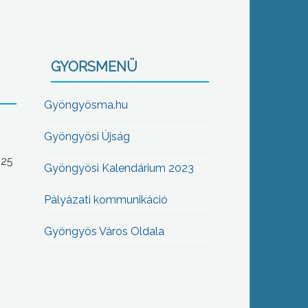
GYORSMENÜ
Gyöngyösma.hu
Gyöngyösi Újság
-25
Gyöngyösi Kalendárium 2023
Pályázati kommunikáció
Gyöngyös Város Oldala