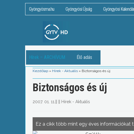
Gyöngyösma.hu
Gyöngyösi Újság
Gyöngyösi Kalendá
Hírek – ARCHÍVUM
Élő adás
Kezdőlap
»
Hírek - Aktuális
»
Biztonságos és új
Biztonságos és új
2007. 01. 11.
||
||
Hírek - Aktuális
Ez a cikk több mint egy éves információkat 