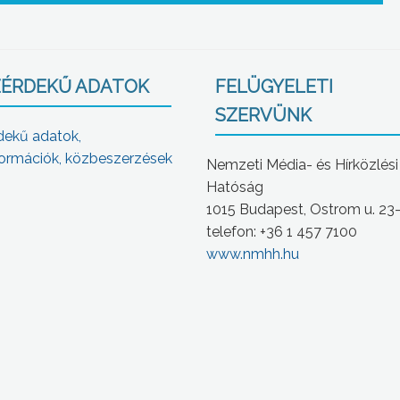
ÉRDEKŰ ADATOK
FELÜGYELETI
SZERVÜNK
dekű adatok,
ormációk, közbeszerzések
Nemzeti Média- és Hírközlési
Hatóság
1015 Budapest, Ostrom u. 23
telefon: +36 1 457 7100
www.nmhh.hu