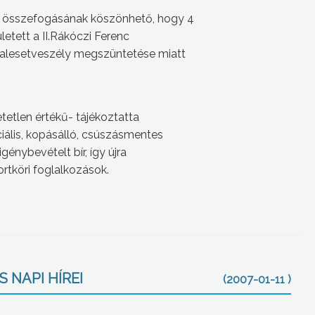
ás összefogásának köszönhető, hogy 4
letett a II.Rákóczi Ferenc
 balesetveszély megszüntetése miatt
etetlen értékű- tájékoztatta
ciális, kopásálló, csúszásmentes
nybevételt bír, így újra
rtköri foglalkozások.
 NAPI HÍREI
(2007-01-11 )