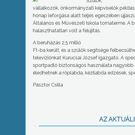
Szülők,
vállalkozók, önkormányzati képviselők péld
hónap leforgása alatt teljes egészében újjászü
Általános és Művészeti Iskola tornaterme. A
halaszthatatlan volt a felújítás.
A beruházás 2,5 millió
Ft-ba került, és a szülők segítsége felbecsülh
televíziónkat Kurucsai József igazgató. A spe
sportpadló biztonságos használata nagyobb igé
éledhetnek a röplabda, kézilabda edzések, spo
Pásztor Csilla
AZ AKTUÁLIS