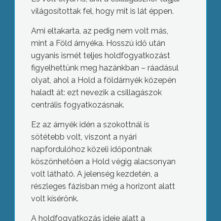
világosítottak fel, hogy mit is lát éppen.
Ami eltakarta, az pedig nem volt más,
mint a Föld árnyéka. Hosszú idő után
ugyanis ismét teljes holdfogyatkozást
figyelhettünk meg hazánkban – ráadásul
olyat, ahol a Hold a földárnyék közepén
haladt át: ezt nevezik a csillagászok
centrális fogyatkozásnak.
Ez az árnyék idén a szokottnál is
sötétebb volt, viszont a nyári
napfordulóhoz közeli időpontnak
köszönhetően a Hold végig alacsonyan
volt látható. A jelenség kezdetén, a
részleges fázisban még a horizont alatt
volt kísérőnk.
A holdfogyatkozás ideje alatt a