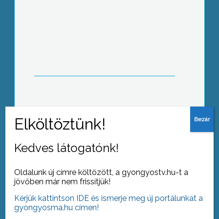
Országos riasztást adott ki a
meteorológiai szolgálat mára az
extrém erősségű UV B sugárzás miatt
Családi vasárnapot tartottak a
gyöngyösi Mátra Múzeumban
Kedves látogatónk!
Oldalunk új címre költözött, a gyongyostv.hu-t a
jövőben már nem frissítjük!
Kérjük kattintson IDE és ismerje meg új portálunkat a
Több mint 20 ezer indulóból jutott a
gyongyosma.hu címen!
legjobb 15 közé a Google
rajzpályázatán a gyöngyösi