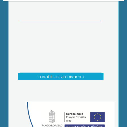
Felsővárosi Általános Iskola egyik
tanulója
Tovább az archívumra