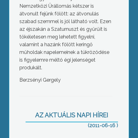
Nemzetközi Ûrállomás kétszer is
átvonult fejünk fölött: az átvonulás
szabad szemmel is jól látható volt. Ezen
az éjszakán a Szaturnuszt és gyűrűit is
tökéletesen meg lehetett figyelni,
valamint a hazánk fölött keringő
műholdak napelemeinek a tükröződése
is figyelemre méltó égi jelenséget
produkált.
Berzsényi Gergely
Újra közlekedik a kisvonat Gyöngyös
és Mátrafüred között
AZ AKTUÁLIS NAPI HÍREI
(2011-06-16 )