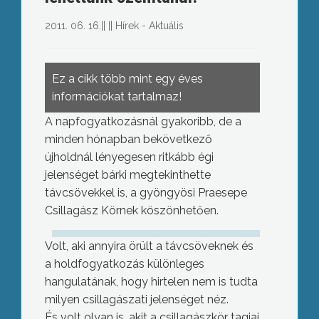
2011. 06. 16.
||
||
Hírek - Aktuális
Ez a cikk több mint egy éves
információkat tartalmaz!
A napfogyatkozásnál gyakoribb, de a
minden hónapban bekövetkező
újholdnál lényegesen ritkább égi
jelenséget bárki megtekinthette
távcsövekkel is, a gyöngyösi Praesepe
Csillagász Körnek köszönhetően.
Volt, aki annyira örült a távcsöveknek és
a holdfogyatkozás különleges
hangulatának, hogy hirtelen nem is tudta
milyen csillagászati jelenséget néz.
És volt olyan is, akit a csillagászkör tagjai