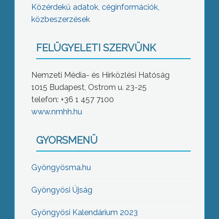
Közérdekű adatok, céginformációk,
közbeszerzések
FELÜGYELETI SZERVÜNK
Nemzeti Média- és Hírközlési Hatóság
1015 Budapest, Ostrom u. 23-25
telefon: +36 1 457 7100
www.nmhh.hu
GYORSMENÜ
Gyöngyösma.hu
Gyöngyösi Újság
Gyöngyösi Kalendárium 2023