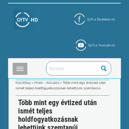
GyTv a Facebook-on
GyTv a Youtube-on
Kezdőlap
»
Hírek - Aktuális
»
Több mint egy évtized után
ismét teljes holdfogyatkozásnak lehettünk szemtanúi.
Több mint egy évtized után
ismét teljes
holdfogyatkozásnak
lehettünk szemtanúi.