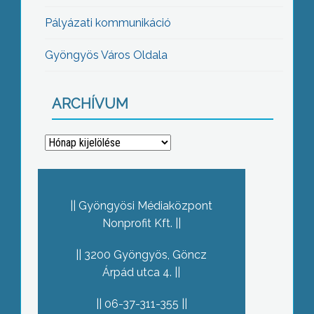
Pályázati kommunikáció
Gyöngyös Város Oldala
ARCHÍVUM
Archívum
Gyöngyösi Médiaközpont
Nonprofit Kft.
3200 Gyöngyös, Göncz
Árpád utca 4.
06-37-311-355