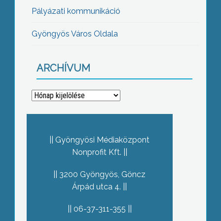
Pályázati kommunikáció
Gyöngyös Város Oldala
ARCHÍVUM
Archívum
Gyöngyösi Médiaközpont
Nonprofit Kft.
3200 Gyöngyös, Göncz
Árpád utca 4.
06-37-311-355