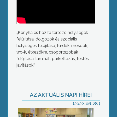
„Konyha és hozzá tartozó helyiségek
felújítása, dolgozók és szociális
helyiségek felújítása, fürdők, mosdók,
wc-k, étkezőkre, csoportszobák
felújítása, laminált parkettázás, festés,
javítások”
Alacsony részvétel az időközi
választáson
AZ AKTUÁLIS NAPI HÍREI
(2022-06-28 )