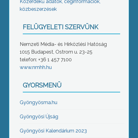
Közérdekű adatok, céginformációk,
közbeszerzések
FELÜGYELETI SZERVÜNK
Nemzeti Média- és Hírközlési Hatóság
1015 Budapest, Ostrom u. 23-25
telefon: +36 1 457 7100
www.nmhh.hu
GYORSMENÜ
Gyöngyösma.hu
Gyöngyösi Újság
Gyöngyösi Kalendárium 2023