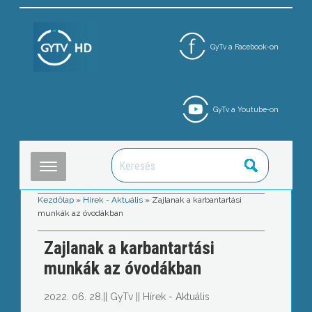
GyTv a Facebook-on
GyTv a Youtube-on
Kezdőlap
»
Hírek - Aktuális
»
Zajlanak a karbantartási
munkák az óvodákban
Zajlanak a karbantartási
munkák az óvodákban
2022. 06. 28.
||
GyTv
||
Hírek - Aktuális