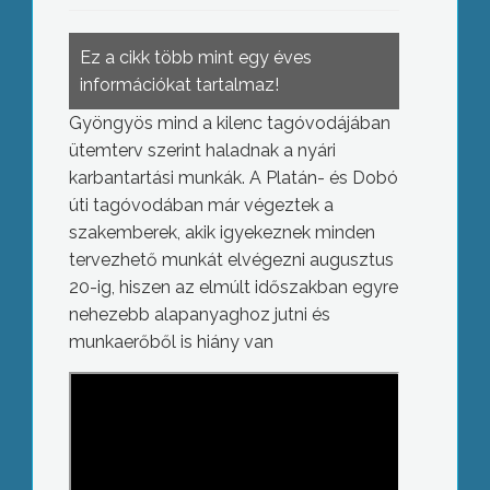
Ez a cikk több mint egy éves
információkat tartalmaz!
Gyöngyös mind a kilenc tagóvodájában
ütemterv szerint haladnak a nyári
karbantartási munkák. A Platán- és Dobó
úti tagóvodában már végeztek a
szakemberek, akik igyekeznek minden
tervezhető munkát elvégezni augusztus
20-ig, hiszen az elmúlt időszakban egyre
nehezebb alapanyaghoz jutni és
munkaerőből is hiány van