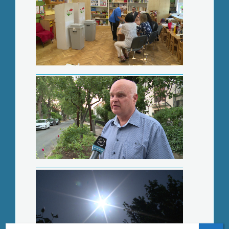
Sári István kapta a legtöbb voksot
Csütörtök éjfélig marad a
hőségriasztás
Életbe lépett a vörös kód