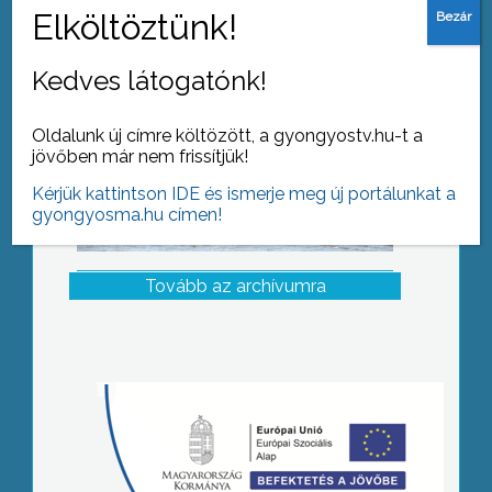
Kedves látogatónk!
Oldalunk új címre költözött, a gyongyostv.hu-t a
jövőben már nem frissítjük!
Kérjük kattintson IDE és ismerje meg új portálunkat a
gyongyosma.hu címen!
Tovább az archívumra