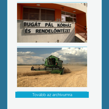
Kevesebb termés várható az aszály
miatt
Tovább az archívumra