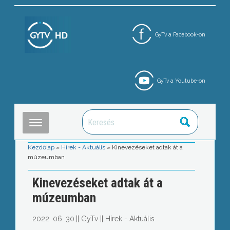
GyTv a Facebook-on
GyTv a Youtube-on
Kezdőlap
»
Hírek - Aktuális
»
Kinevezéseket adtak át a
múzeumban
Kinevezéseket adtak át a
múzeumban
2022. 06. 30.
||
GyTv
||
Hírek - Aktuális