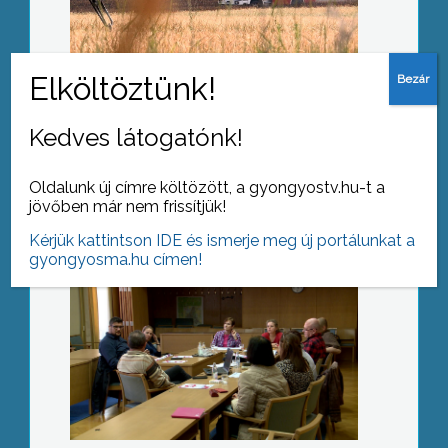
Drogstratégiáról egyeztettek
Kedves látogatónk!
Oldalunk új címre költözött, a gyongyostv.hu-t a
jövőben már nem frissítjük!
Kérjük kattintson IDE és ismerje meg új portálunkat a
gyongyosma.hu címen!
Semmelweis napi ünnepséget
tartottak a kórházban