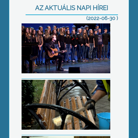
AZ AKTUÁLIS NAPI HÍREI
(2022-06-30 )
Lemosták a belvárosi padokat
Új igazgató a könyvtár élén