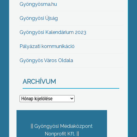
Gyöngyösma.hu
Gyöngyösi Újság
Gyöngyösi Kalendárium 2023
Pályázati kommunikáció
Gyöngyös Város Oldala
ARCHÍVUM
Archívum
Gyöngyösi Médiaközpont
Nonprofit Kft.