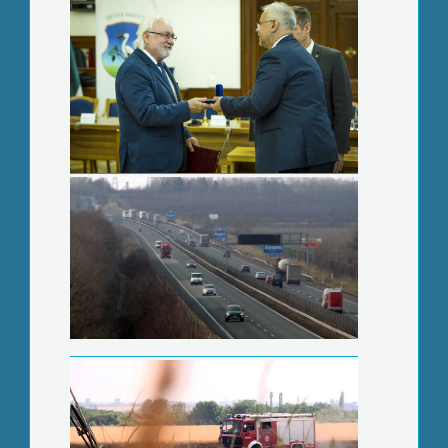
Megszaporodott a közúti balesetek
száma
Fokozódik a szabadtéri tüzek veszélye
Csokigyár épül Gyöngyösön