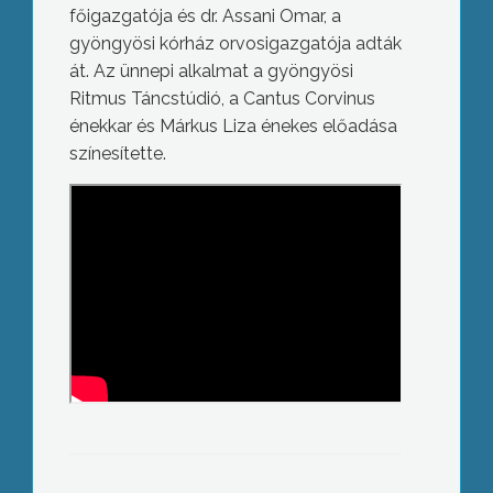
főigazgatója és dr. Assani Omar, a
gyöngyösi kórház orvosigazgatója adták
át. Az ünnepi alkalmat a gyöngyösi
Ritmus Táncstúdió, a Cantus Corvinus
énekkar és Márkus Liza énekes előadása
színesítette.
Ciki is elismerősen nyilatkozott a
berzés diákokról