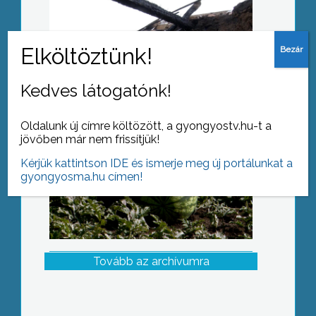
Jó dinnyetermésre számítanak a
szakemberek
Kedves látogatónk!
Oldalunk új címre költözött, a gyongyostv.hu-t a
jövőben már nem frissítjük!
Kérjük kattintson IDE és ismerje meg új portálunkat a
gyongyosma.hu címen!
Tovább az archívumra