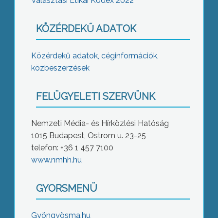
Választási Etikai Kódex 2022
KÖZÉRDEKŰ ADATOK
Közérdekű adatok, céginformációk,
közbeszerzések
FELÜGYELETI SZERVÜNK
Nemzeti Média- és Hírközlési Hatóság
1015 Budapest, Ostrom u. 23-25
telefon: +36 1 457 7100
www.nmhh.hu
GYORSMENÜ
Gyöngyösma.hu