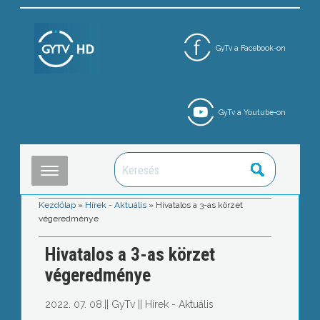
GyTv a Facebook-on
GyTv a Youtube-on
Kezdőlap
»
Hírek - Aktuális
»
Hivatalos a 3-as körzet
végeredménye
Hivatalos a 3-as körzet
végeredménye
2022. 07. 08.
||
GyTv
||
Hírek - Aktuális