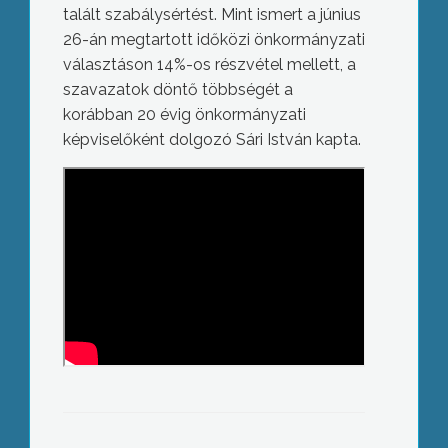
talált szabálysértést. Mint ismert a június
26-án megtartott időközi önkormányzati
választáson 14%-os részvétel mellett, a
szavazatok döntő többségét a
korábban 20 évig önkormányzati
képviselőként dolgozó Sári István kapta.
Új információs tábla segíti a turistáknak