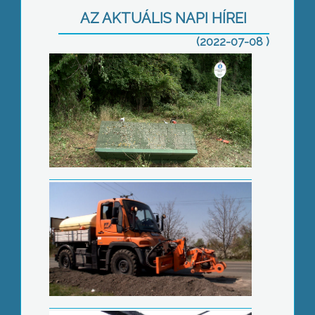
AZ AKTUÁLIS NAPI HÍREI
(2022-07-08 )
Újabb szakaszokon kezdődnek
felújítási munkák
Megszaporodott a lakástüzek száma