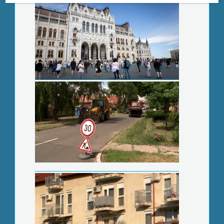
Újabb kamatemelések jöhetnek
Libegők éjszakája a Mátrában is