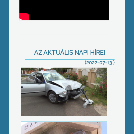
A polgármester felesége gázolt
Gyöngyössolymoson
AZ AKTUÁLIS NAPI HÍREI
(2022-07-13 )
Rendszeresen tisztítják az ivókutakat
Mediterrán irodalomról zenélnek a
könyvtárosok