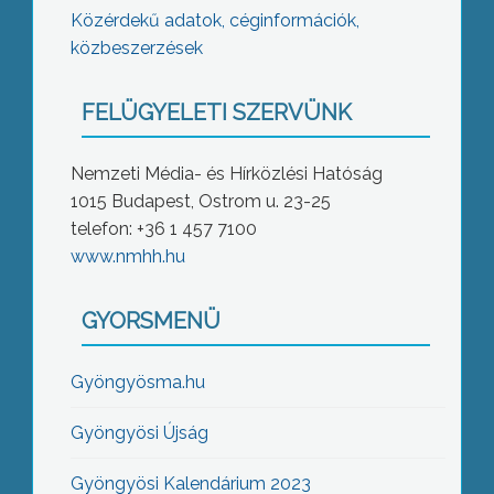
Közérdekű adatok, céginformációk,
közbeszerzések
FELÜGYELETI SZERVÜNK
Nemzeti Média- és Hírközlési Hatóság
1015 Budapest, Ostrom u. 23-25
telefon: +36 1 457 7100
www.nmhh.hu
GYORSMENÜ
Gyöngyösma.hu
Gyöngyösi Újság
Gyöngyösi Kalendárium 2023