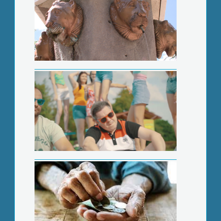
Érkeznek az emelt összegű nyugdíjak
A legjobbak között a Mátrai Erőmű
Buvárklub versenyzői