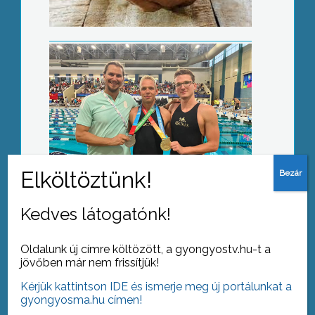
Átvette mandátumát Sári István
Szeptembertől lép életbe az új kata-
törvény
Kedves látogatónk!
Oldalunk új címre költözött, a gyongyostv.hu-t a
jövőben már nem frissítjük!
Kérjük kattintson IDE és ismerje meg új portálunkat a
gyongyosma.hu címen!
Elkészült az Angyal utca