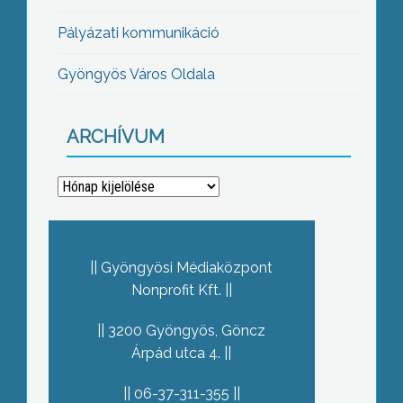
Pályázati kommunikáció
Gyöngyös Város Oldala
ARCHÍVUM
Archívum
Gyöngyösi Médiaközpont
Nonprofit Kft.
3200 Gyöngyös, Göncz
Árpád utca 4.
06-37-311-355