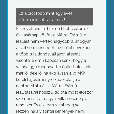
Ez a cikk több mint egy éves
információkat tartalmaz!
Észrevétlenül állt le múlt hét csütörtök
és vasárnap között a Mátrai Erőmű. A
leállást nem verték nagydobra, ahogyan
azzal sem hencegett az utóbbi években
a több tulajdonosváltáson átesett
visontai erőmű kapcsán senki, hogy a
valaha 950 megawattra épített blokkok
már jó ideje jó, ha aktuálisan 450 MW
körüli teljesítményre képesek. írja a
napi.hu Mint írják, a Mátrai Erőmű
leállításával hosszú idő óta most először
szembesült a magyar villamosenergia-
rendszer. És a jelek szerint meg se
rezzen, ha a visontai kémények nem