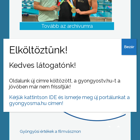
Tovább az archívumra
Kedves látogatónk!
Oldalunk új címre költözött, a gyongyostv.hu-t a
jövőben már nem frissítjük!
Kérjük kattintson IDE és ismerje meg új portálunkat a
gyongyosma.hu címen!
Gyöngyösi értékek a filmvásznon