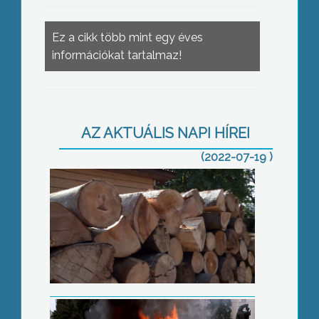
Ez a cikk több mint egy éves
információkat tartalmaz!
AZ AKTUÁLIS NAPI HÍREI
Megugrott a kereslet a tűzifa iránt
(2022-07-19 )
Tűz ütött ki az egyik gyöngyösi
kollégiumban