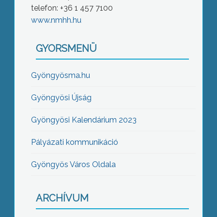
telefon: +36 1 457 7100
www.nmhh.hu
GYORSMENÜ
Gyöngyösma.hu
Gyöngyösi Újság
Gyöngyösi Kalendárium 2023
Pályázati kommunikáció
Gyöngyös Város Oldala
ARCHÍVUM