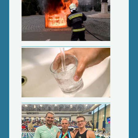
Takarékoskodásra szólít fel a
szolgáltató
Hatodik helyen végzett a magyar
csapat