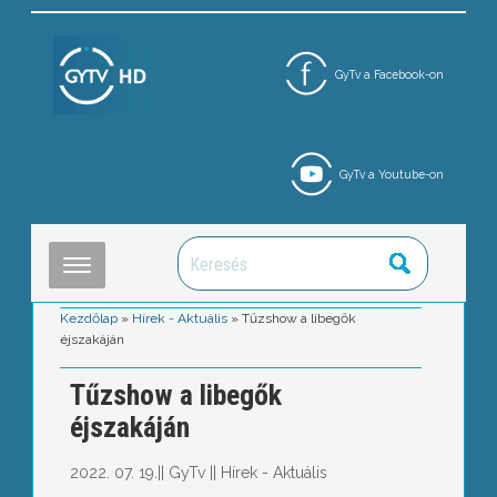
GyTv a Facebook-on
GyTv a Youtube-on
Kezdőlap
»
Hírek - Aktuális
»
Tűzshow a libegők
éjszakáján
Tűzshow a libegők
éjszakáján
2022. 07. 19.
||
GyTv
||
Hírek - Aktuális