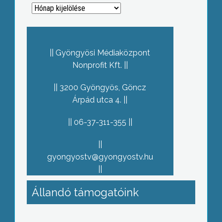
Archívum
Gyöngyösi Médiaközpont
Nonprofit Kft.
3200 Gyöngyös, Göncz
Árpád utca 4.
06-37-311-355
gyongyostv@gyongyostv.hu
Állandó támogatóink