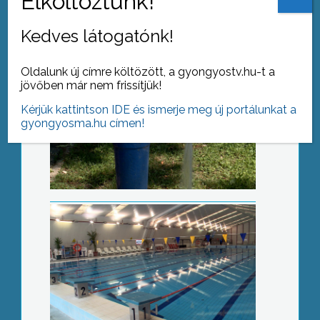
Kedves látogatónk!
Oldalunk új címre költözött, a gyongyostv.hu-t a
jövőben már nem frissítjük!
Ismét teljes kapacitással működik a
Kérjük kattintson IDE és ismerje meg új portálunkat a
strand
gyongyosma.hu címen!
Elhasználtuk a Föld erőforrásait