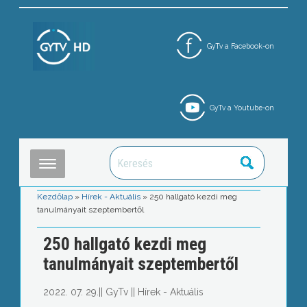
GyTv a Facebook-on
GyTv a Youtube-on
Kezdőlap
»
Hírek - Aktuális
»
250 hallgató kezdi meg
tanulmányait szeptembertől
250 hallgató kezdi meg
tanulmányait szeptembertől
2022. 07. 29.
||
GyTv
||
Hírek - Aktuális