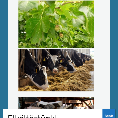
Segítségre szorulnak az
állattenyésztők
Elfogyott a tűzifa
Térségünkben jelenleg nem kell
korlátozni a vízfogyasztást