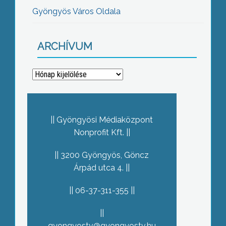
Gyöngyös Város Oldala
ARCHÍVUM
Archívum
Gyöngyösi Médiaközpont
Nonprofit Kft.
3200 Gyöngyös, Göncz
Árpád utca 4.
06-37-311-355
gyongyostv@gyongyostv.hu