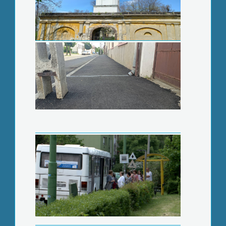
Már kint vannak a pontos menetrendek
Permetezik a platánfákat