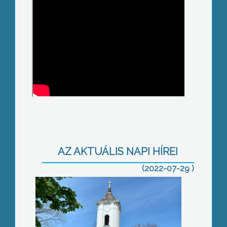
Hamarosan megkezdődhet az óvoda
építése
AZ AKTUÁLIS NAPI HÍREI
(2022-07-29 )
Új járda a Recski utcában