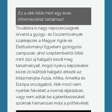
Ez a cikk több mint egy éves
információkat tartalmaz!
Továbbra is nagy népszerűségnek
örvend a gyógy- és fűszernövények
szakképzés a Magyar Agrár-és
Élettudományi Egyetem gyöngyösi
campusán, ahol szeptembertől több
mint 250 új hallgató kezdi meg
tanulmányait. Angol nyelvű képzésekre
közel 20 külföldi hallgató érkezik az
intézménybe Ázsia, Afrika, Amerika és
Európa országaiból. Akik most nem
nyertek felvételt a normál eljárásban,
vagy nem adták be a jelentkezésüket,
azoknak hamarosan indul a pótfelvételi.