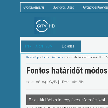
Gyöngyösma.hu
Gyöngyösi Újság
Gyöngyösi Kalendá
Hírek – ARCHÍVUM
Élő adás
Kezdőlap
»
Hírek - Aktuális
»
Fontos határidőt módosított az
Fontos határidőt módos
2022. 08. 04.
||
GyTv
||
Hírek - Aktuális
Ez a cikk több mint egy éves információkat 