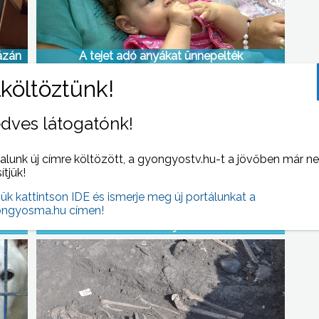
ázán
A tejet adó anyákat ünnepelték
dves látogatónk!
alunk új címre költözött, a gyongyostv.hu-t a jövőben már n
sítjük!
jük kattintson IDE és ismerje meg új portálunkat a
ngyosma.hu címen!
Egyre több helyen van lehetőség leadni a
sütőolajat