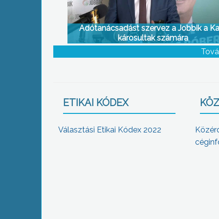
Adótanácsadást szervez a Jobbik a Ka
károsultak számára
Tová
ETIKAI KÓDEX
KÖZ
Választási Etikai Kódex 2022
Közér
céginf