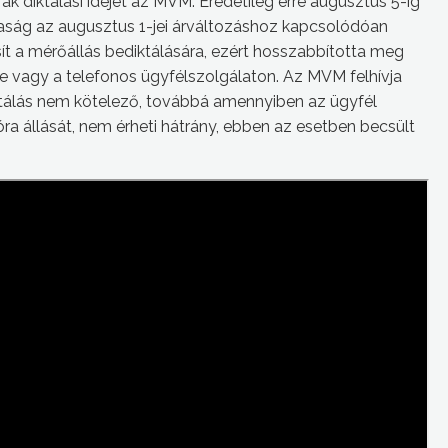
 diktálási idejét az MVM. Eredetileg erre augusztus 5-ig
saság az augusztus 1-jei árváltozáshoz kapcsolódóan
ít a mérőállás bediktálására, ezért hosszabbította meg
ine vagy a telefonos ügyfélszolgálaton. Az MVM felhívja
 diktálás nem kötelező, továbbá amennyiben az ügyfél
óra állását, nem érheti hátrány, ebben az esetben becsült