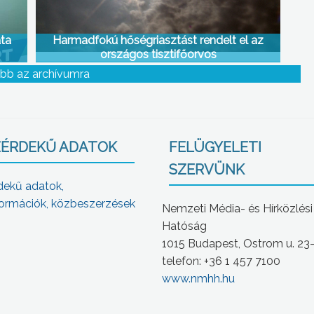
ta
Harmadfokú hőségriasztást rendelt el az
országos tisztifőorvos
bb az archívumra
ÉRDEKŰ ADATOK
FELÜGYELETI
SZERVÜNK
dekű adatok,
ormációk, közbeszerzések
Nemzeti Média- és Hírközlési
Hatóság
1015 Budapest, Ostrom u. 23
telefon: +36 1 457 7100
www.nmhh.hu