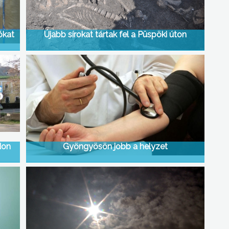
ókat
Újabb sírokat tártak fel a Püspöki úton
don
Gyöngyösön jobb a helyzet