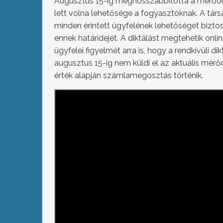
Augusztus 15-ig meghosszabbította a mérőórák
lett volna lehetősége a fogyasztóknak. A tár
minden érintett ügyfelének lehetőséget biztos
ennek határidejét. A diktálást megtehetik onl
ügyfelei figyelmét arra is, hogy a rendkívüli
augusztus 15-ig nem küldi el az aktuális mérő
érték alapján számlamegosztás történik.