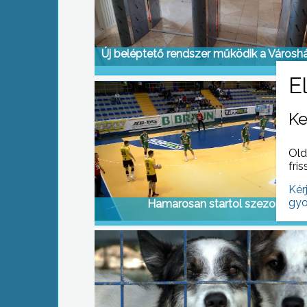
Új beléptető rendszer működik a Városh
Ke
Old
fris
Kér
gyo
Hamarosan startol szezon