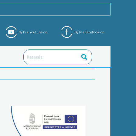
GyTv a Youtube-on
GyTv a Facebook-on