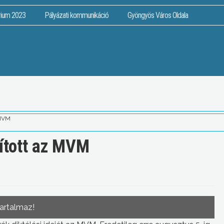
rium 2023
Pályázati kommunikáció
Gyöngyös Város Oldala
 MVM
ított az MVM
tartalmaz!