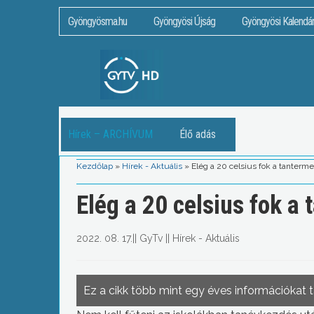
Gyöngyösma.hu
Gyöngyösi Újság
Gyöngyösi Kalendá
Hírek – ARCHÍVUM
Élő adás
Kezdőlap
»
Hírek - Aktuális
»
Elég a 20 celsius fok a tanter
Elég a 20 celsius fok a
2022. 08. 17.
||
GyTv
||
Hírek - Aktuális
Ez a cikk több mint egy éves információkat 