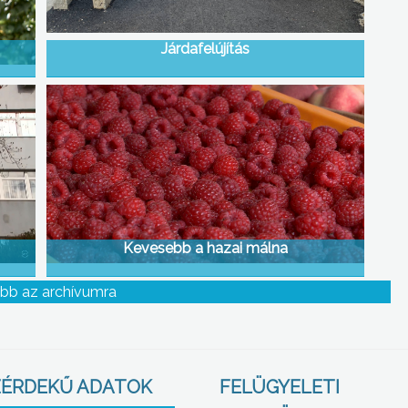
Járdafelújítás
Kevesebb a hazai málna
bb az archívumra
ÉRDEKŰ ADATOK
FELÜGYELETI