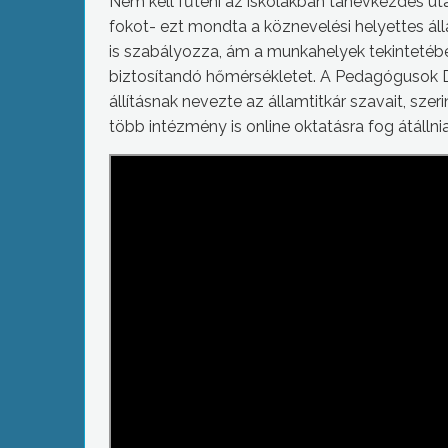
Nem kell fűteni az iskolákban tanévkezdés utá
fokot- ezt mondta a köznevelési helyettes ál
is szabályozza, ám a munkahelyek tekintetéb
biztosítandó hőmérsékletet. A Pedagógusok D
állításnak nevezte az államtitkár szavait, szer
több intézmény is online oktatásra fog átáll