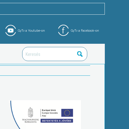
GyTv a Youtube-on
GyTv a Facebook-on