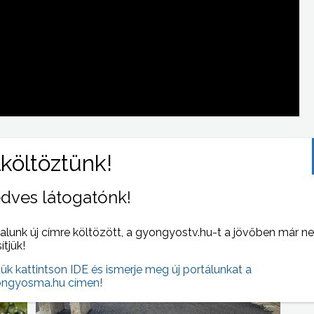
 NAPI HÍREI
dves látogatónk!
(2022-08-17 )
alunk új címre költözött, a gyongyostv.hu-t a jövőben már n
sítjük!
jük kattintson IDE és ismerje meg új portálunkat a
ngyosma.hu címen!