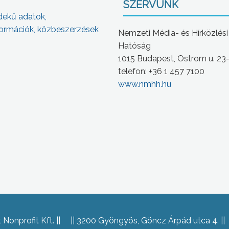
SZERVÜNK
dekű adatok,
ormációk, közbeszerzések
Nemzeti Média- és Hírközlési
Hatóság
1015 Budapest, Ostrom u. 23
telefon: +36 1 457 7100
www.nmhh.hu
Nonprofit Kft.
3200 Gyöngyös, Göncz Árpád utca 4.