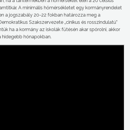
n, ha a tantermekben a hőmérséklet eléri a 20 celsius
lamtitkár. A minimális hőmérsékletet egy kormányrendelet
en a jogszabály 20-22 fokban határozza meg a
emokratikus Szakszervezete „cinikus és rosszindulatú”
intük ha a kormány az iskolák fűtésén akar spórolni, akkor
nia hidegebb hónapokban.