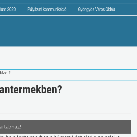
rium 2023
Pályázati kommunikáció
Gyöngyös Város Oldala
mekben?
 tantermekben?
tartalmaz!