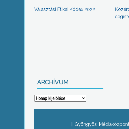
Választási Etikai Kódex 2022
Közér
céginf
ARCHÍVUM
Archívum
Gyöngyösi Médiaközpont 