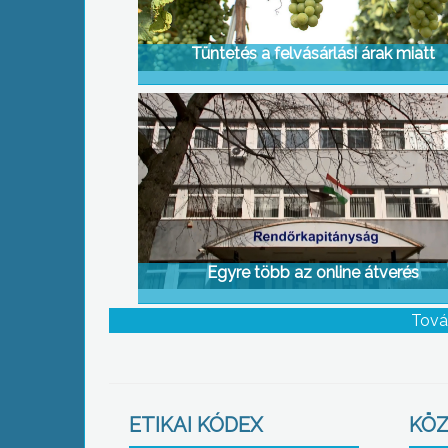
Tüntetés a felvásárlási árak miatt
Egyre több az online átverés
Tová
ETIKAI KÓDEX
KÖZ