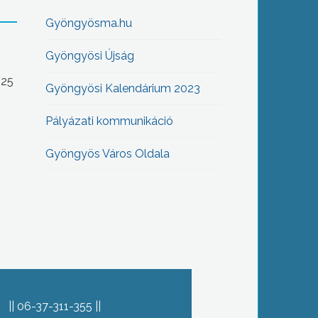
Gyöngyösma.hu
Gyöngyösi Újság
-25
Gyöngyösi Kalendárium 2023
Pályázati kommunikáció
Gyöngyös Város Oldala
06-37-311-355