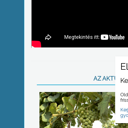
AZ AKTUÁLIS
Ke
Old
fris
Kér
gyo