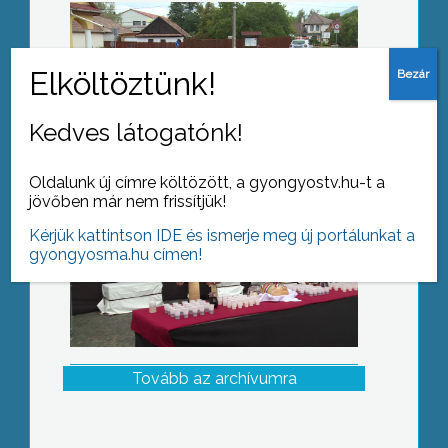
Megtartották a városi ünnepséget
Kedves látogatónk!
Oldalunk új címre költözött, a gyongyostv.hu-t a
jövőben már nem frissítjük!
Kérjük kattintson IDE és ismerje meg új portálunkat a
gyongyosma.hu címen!
Tovább az archívumra