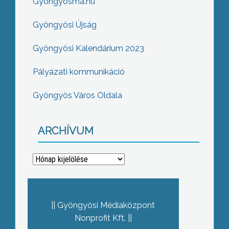
Gyöngyösma.hu
Gyöngyösi Újság
Gyöngyösi Kalendárium 2023
Pályázati kommunikáció
Gyöngyös Város Oldala
ARCHÍVUM
Archívum
Gyöngyösi Médiaközpont
Nonprofit Kft.