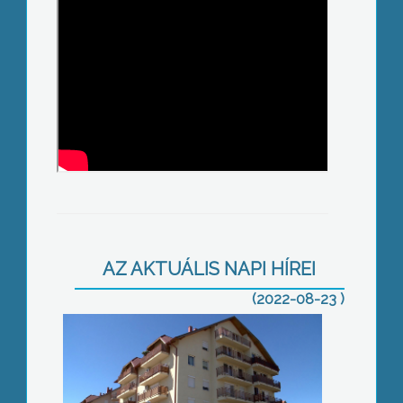
Eladni vagy felfűteni?
AZ AKTUÁLIS NAPI HÍREI
(2022-08-23 )
Érkeznek az első, új rezsiáras számlák