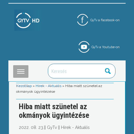
GyTv a Facebook-on
GyTv a Youtube-on
Kezdőlap
»
Hírek - Aktuális
»
Hiba miatt szünetel az
okmányok ügyintézése
Hiba miatt szünetel az
okmányok ügyintézése
2022. 08. 23.
||
GyTv
||
Hírek - Aktuális