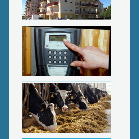
Többlettámogatás az állattartóknak
Felújították a Gyöngyöstarján
bekötőutat