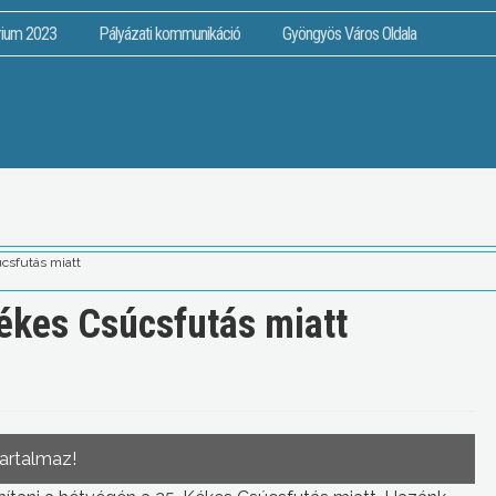
rium 2023
Pályázati kommunikáció
Gyöngyös Város Oldala
csfutás miatt
ékes Csúcsfutás miatt
tartalmaz!