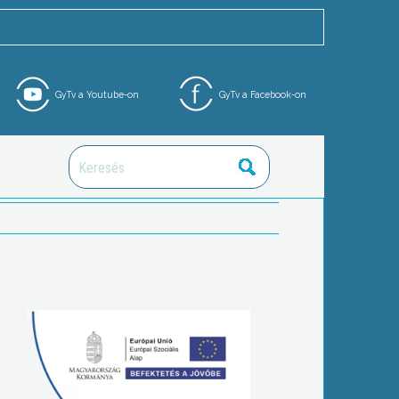
GyTv a Youtube-on
GyTv a Facebook-on