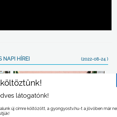
 NAPI HÍREI
(2022-08-24 )
dves látogatónk!
alunk új címre költözött, a gyongyostv.hu-t a jövőben már n
sítjük!