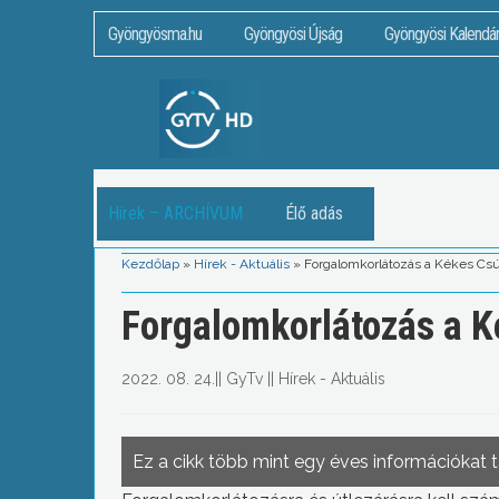
Gyöngyösma.hu
Gyöngyösi Újság
Gyöngyösi Kalendá
Hírek – ARCHÍVUM
Élő adás
Kezdőlap
»
Hírek - Aktuális
»
Forgalomkorlátozás a Kékes Csú
Forgalomkorlátozás a K
2022. 08. 24.
||
GyTv
||
Hírek - Aktuális
Ez a cikk több mint egy éves információkat 