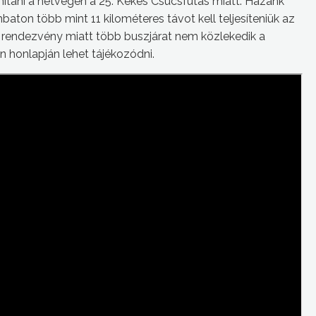
mítani a hétvégén a 25. Kékes Csúcsfutás miatt. Hazánk
ton több mint 11 kilométeres távot kell teljesíteniük az
 rendezvény miatt több buszjárat nem közlekedik a
án honlapján lehet tájékozódni.