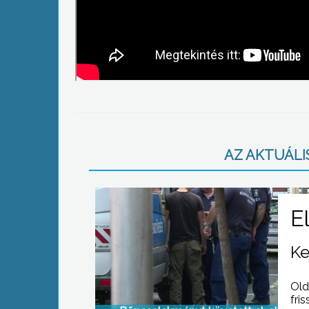
AZ AKTUÁLIS
Ke
Old
fris