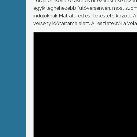
Forgalomkorlátozásra és útlezárásra kell szá
egyik legnehezebb futóversenyén, most szomba
indulóknak Mátrafüred és Kékestető között. A
verseny időtartama alatt. A részletekről a Vol