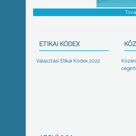
Tová
ETIKAI KÓDEX
KÖZ
Választási Etikai Kódex 2022
Közér
céginf