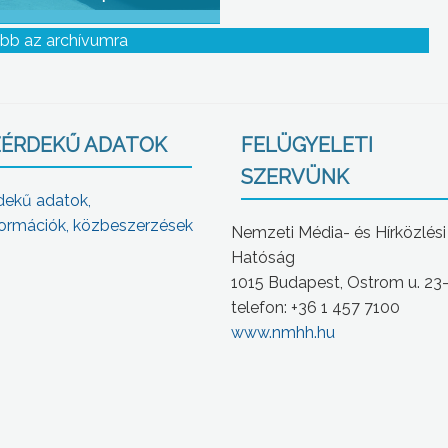
bb az archívumra
ÉRDEKŰ ADATOK
FELÜGYELETI
SZERVÜNK
dekű adatok,
ormációk, közbeszerzések
Nemzeti Média- és Hírközlési
Hatóság
1015 Budapest, Ostrom u. 23
telefon: +36 1 457 7100
www.nmhh.hu