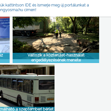
k
Nyitva kell tartani az iskolákat
jük kattintson IDE és ismerje meg új portálunkat a
ngyosma.hu címen!
áz
Változik a közterület-használat
engedélyezésének menete
nálható a szeptemberi bérlet