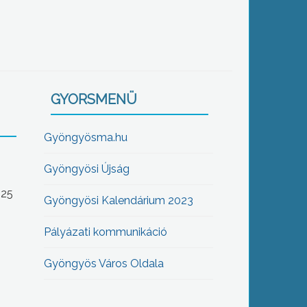
GYORSMENÜ
Gyöngyösma.hu
Gyöngyösi Újság
-25
Gyöngyösi Kalendárium 2023
Pályázati kommunikáció
Gyöngyös Város Oldala