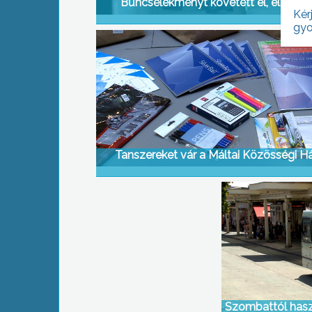
Bűncselekményt követett el, elkaptá
Kér
gyo
Tanszereket vár a Máltai Közösségi H
Szombattól hasz