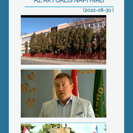
AZ AKTUÁLIS NAPI HÍREI
(2022-08-30 )
Óriási veszteséget termel a víziközmű
szolgáltató
Borscsot is kóstolhattak a ruszin
napon