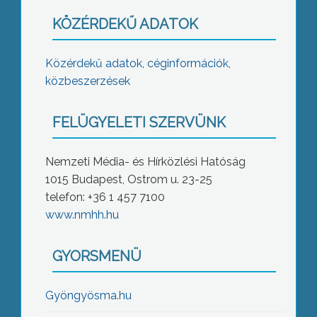
KÖZÉRDEKŰ ADATOK
Közérdekű adatok, céginformációk,
közbeszerzések
FELÜGYELETI SZERVÜNK
Nemzeti Média- és Hírközlési Hatóság
1015 Budapest, Ostrom u. 23-25
telefon: +36 1 457 7100
www.nmhh.hu
GYORSMENÜ
Gyöngyösma.hu