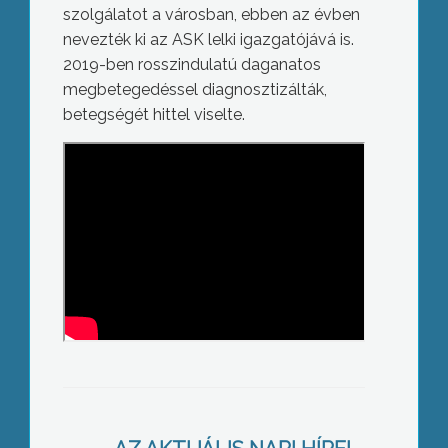
szolgálatot a városban, ebben az évben
nevezték ki az ASK lelki igazgatójává is.
2019-ben rosszindulatú daganatos
megbetegedéssel diagnosztizálták,
betegségét hittel viselte.
Aláírásgyűjtésbe kezdtek a dombon