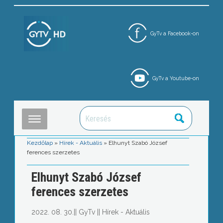
GyTv a Facebook-on
GyTv a Youtube-on
Kezdőlap
»
Hírek - Aktuális
»
Elhunyt Szabó József
ferences szerzetes
Elhunyt Szabó József
ferences szerzetes
2022. 08. 30.
||
GyTv
||
Hírek - Aktuális