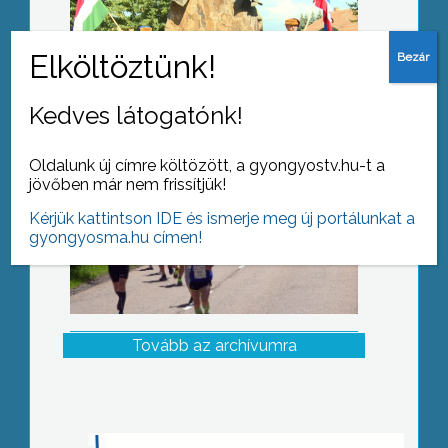
Nem csak aszfalton, terepen is
futhattak a versenyzők
Kedves látogatónk!
Oldalunk új címre költözött, a gyongyostv.hu-t a
jövőben már nem frissítjük!
Kérjük kattintson IDE és ismerje meg új portálunkat a
gyongyosma.hu címen!
Tovább az archívumra