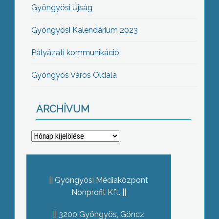
Gyöngyösi Újság
Gyöngyösi Kalendárium 2023
Pályázati kommunikáció
Gyöngyös Város Oldala
ARCHÍVUM
Archívum
Gyöngyösi Médiaközpont
Nonprofit Kft.
3200 Gyöngyös, Göncz