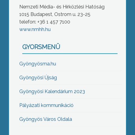
Nemzeti Média- és Hírközlési Hatóság
1015 Budapest, Ostrom u. 23-25
telefon: +36 1 457 7100
www.nmhh.hu
GYORSMENÜ
Gyöngyösma.hu
Gyöngyösi Újság
Gyöngyösi Kalendárium 2023
Pályázati kommunikáció
Gyöngyös Város Oldala