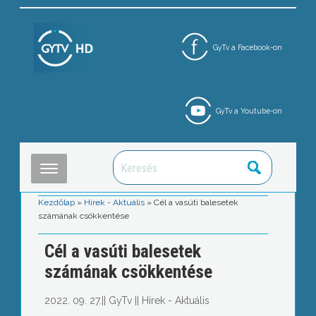
GyTv a Facebook-on
GyTv a Youtube-on
Kezdőlap
»
Hírek - Aktuális
»
Cél a vasúti balesetek
számának csökkentése
Cél a vasúti balesetek
számának csökkentése
2022. 09. 27.
||
GyTv
||
Hírek - Aktuális