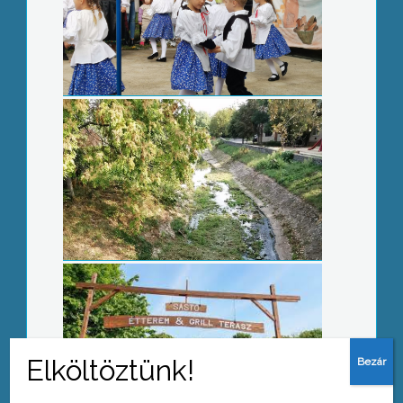
Meg van a térség első áldozata
Járdafelújítások kezdődnek a
Nyolcvanasban