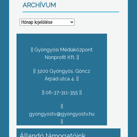
ARCHÍVUM
Archívum
Gyöngyösi Médiaközpont
Nonprofit Kft.
3200 Gyöngyös, Göncz
Árpád utca 4.
06-37-311-355
gyongyostv@gyongyostv.hu
Állandó támogatóink