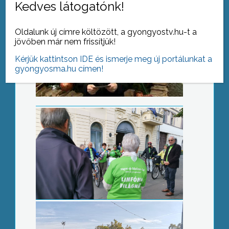
Kedves látogatónk!
Oldalunk új címre költözött, a gyongyostv.hu-t a
A limfómára irányították a figyelmet
jövőben már nem frissítjük!
Kérjük kattintson IDE és ismerje meg új portálunkat a
gyongyosma.hu címen!
Jótékonysági futást szerveztek a
Kálváriaparti iskolában