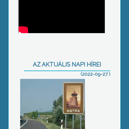
Még ketten vannak versenyben
AZ AKTUÁLIS NAPI HÍREI
(2022-09-27 )
Felmérik a barnakőszén igényeket