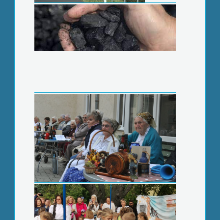
Szüreti rendezvényt tartottak az
időseknek
Szőlőpréseléssel ismerkedtek az
ovisok
Nem tartja indokoltak a patakmeder
takarítását a szakhatóság