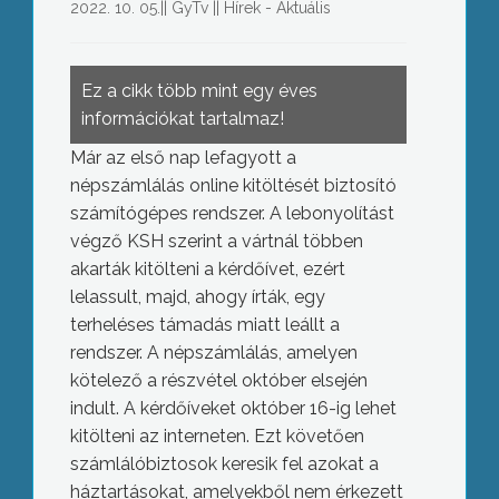
2022. 10. 05.
||
GyTv
||
Hírek - Aktuális
Ez a cikk több mint egy éves
információkat tartalmaz!
Már az első nap lefagyott a
népszámlálás online kitöltését biztosító
számítógépes rendszer. A lebonyolítást
végző KSH szerint a vártnál többen
akarták kitölteni a kérdőívet, ezért
lelassult, majd, ahogy írták, egy
terheléses támadás miatt leállt a
rendszer. A népszámlálás, amelyen
kötelező a részvétel október elsején
indult. A kérdőíveket október 16-ig lehet
kitölteni az interneten. Ezt követően
számlálóbiztosok keresik fel azokat a
háztartásokat, amelyekből nem érkezett