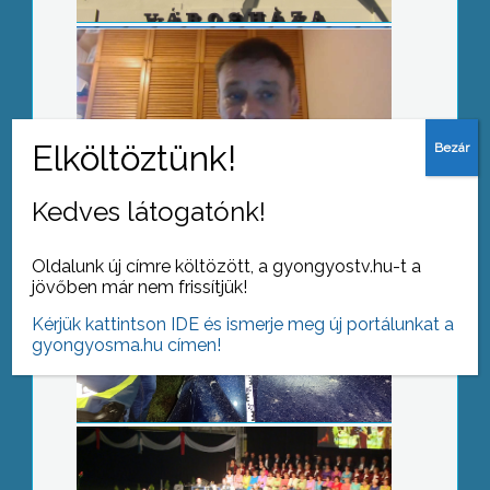
Elkerülhető lett volna a tragédia
Kedves látogatónk!
Telt ház előtt zajlott az Operagála
Oldalunk új címre költözött, a gyongyostv.hu-t a
jövőben már nem frissítjük!
Kérjük kattintson IDE és ismerje meg új portálunkat a
gyongyosma.hu címen!
Kutatók Éjszakája két helyszínen