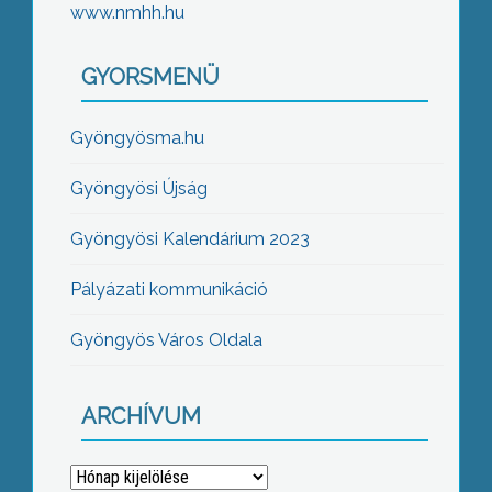
www.nmhh.hu
GYORSMENÜ
Gyöngyösma.hu
Gyöngyösi Újság
Gyöngyösi Kalendárium 2023
Pályázati kommunikáció
Gyöngyös Város Oldala
ARCHÍVUM
Archívum