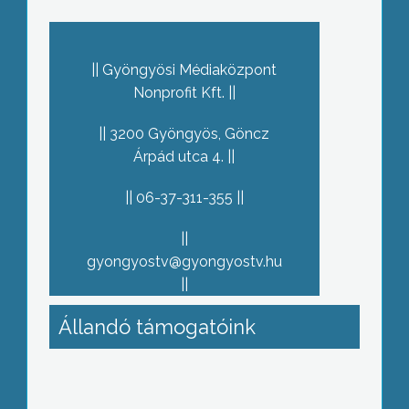
Gyöngyösi Médiaközpont
Nonprofit Kft.
3200 Gyöngyös, Göncz
Árpád utca 4.
06-37-311-355
gyongyostv@gyongyostv.hu
Állandó támogatóink