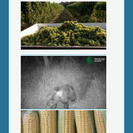
Medvelábnyomokra bukkantak a
Mátrában
Csökkent a kukoricatermés az aszály
miatt
Átadták a Szebb Jövőért díjakat