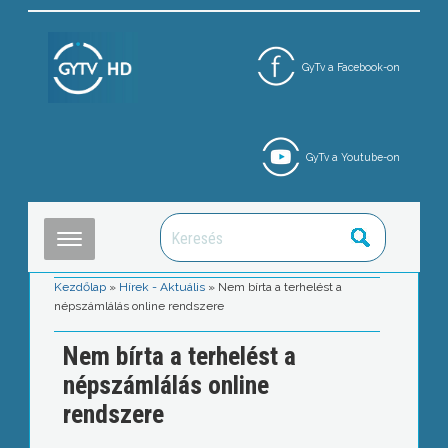
GyTv a Facebook-on
GyTv a Youtube-on
Kezdőlap
»
Hírek - Aktuális
»
Nem bírta a terhelést a
népszámlálás online rendszere
Nem bírta a terhelést a
népszámlálás online
rendszere