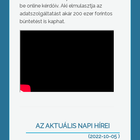
be online kérdőív. Aki elmulasztja az
adatszolgáltatást akár 200 ezer forintos
büntetést is kaphat.
Megoldást sürget az alacsony árakra
Faragó Tamás
AZ AKTUÁLIS NAPI HÍREI
(2022-10-05 )