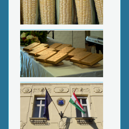
Online felmérést végez az
önkormányzat
Rég nem látott mértékű drágulás
sújtja hazánkat