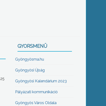
GYORSMENÜ
Gyöngyösma.hu
Gyöngyösi Újság
-25
Gyöngyösi Kalendárium 2023
Pályázati kommunikáció
Gyöngyös Város Oldala