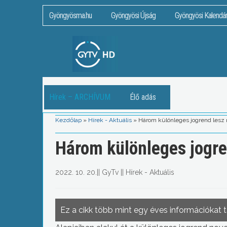
Gyöngyösma.hu
Gyöngyösi Újság
Gyöngyösi Kalendá
Hírek – ARCHÍVUM
Élő adás
Kezdőlap
»
Hírek - Aktuális
»
Három különleges jogrend lesz
Három különleges jogre
2022. 10. 20.
||
GyTv
||
Hírek - Aktuális
Ez a cikk több mint egy éves információkat 