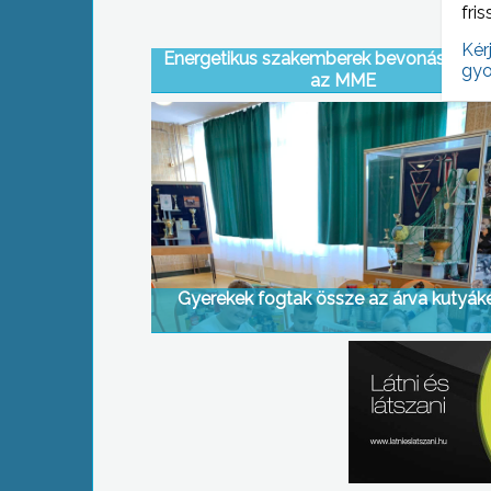
fris
Kér
Energetikus szakemberek bevonásával s
gyo
az MME
Gyerekek fogtak össze az árva kutyáké