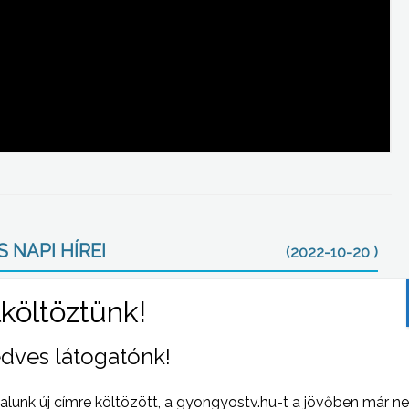
 NAPI HÍREI
(2022-10-20 )
dves látogatónk!
alunk új címre költözött, a gyongyostv.hu-t a jövőben már n