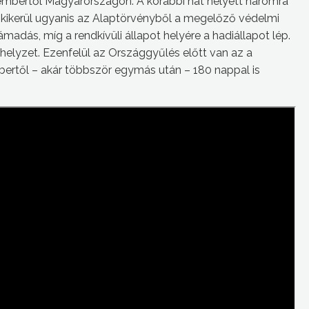
vembertől Magyarországon. A korábbi hat helyett háromra
, kikerül ugyanis az Alaptörvényből a megelőző védelmi
ámadás, míg a rendkívüli állapot helyére a hadiállapot lép.
elyzet. Ezenfelül az Országgyűlés előtt van az a
bertől – akár többször egymás után – 180 nappal is