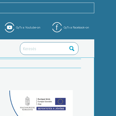
GyTv a Youtube-on
GyTv a Facebook-on