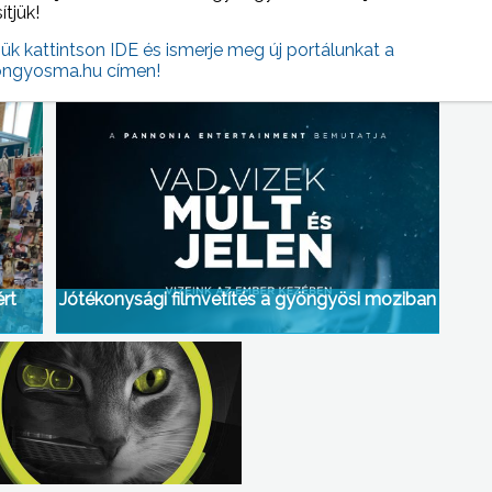
sítjük!
jük kattintson IDE és ismerje meg új portálunkat a
egít
Új módszerekkel támadnak a csalók
ngyosma.hu címen!
rt
Jótékonysági filmvetítés a gyöngyösi moziban