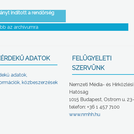
nyt indított a rendőrség
bb az archívumra
ÉRDEKŰ ADATOK
FELÜGYELETI
SZERVÜNK
dekű adatok,
ormációk, közbeszerzések
Nemzeti Média- és Hírközlési
Hatóság
1015 Budapest, Ostrom u. 23
telefon: +36 1 457 7100
www.nmhh.hu