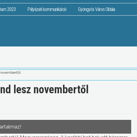
rium 2023
Pályázati kommunikáció
Gyöngyös Város Oldala
 novembertől
nd lesz novembertől
tartalmaz!