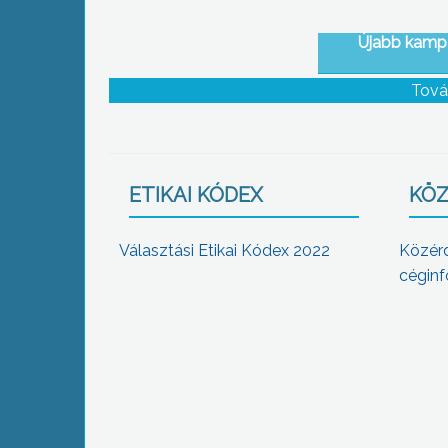
Újabb kampá
Tová
ETIKAI KÓDEX
KÖZ
Választási Etikai Kódex 2022
Közér
céginf