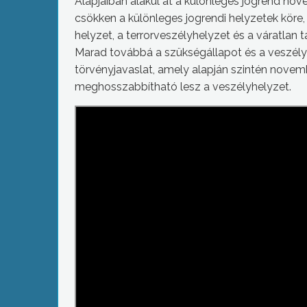
Alapjaiban alakul át a különleges jogrend no
csökken a különleges jogrendi helyzetek köre
helyzet, a terrorveszélyhelyzet és a váratlan t
Marad továbbá a szükségállapot és a veszélyh
törvényjavaslat, amely alapján szintén novem
meghosszabbítható lesz a veszélyhelyzet.