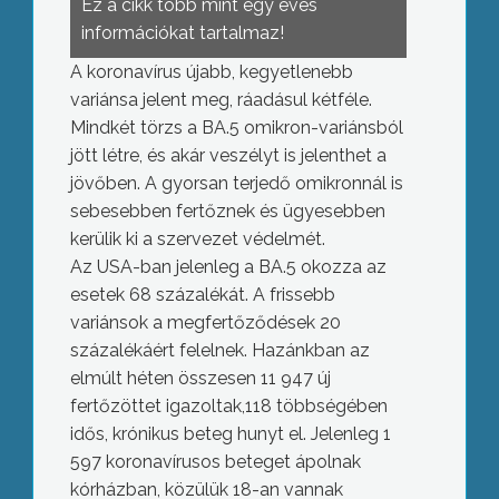
Ez a cikk több mint egy éves
információkat tartalmaz!
A koronavírus újabb, kegyetlenebb
variánsa jelent meg, ráadásul kétféle.
Mindkét törzs a BA.5 omikron-variánsból
jött létre, és akár veszélyt is jelenthet a
jövőben. A gyorsan terjedő omikronnál is
sebesebben fertőznek és ügyesebben
kerülik ki a szervezet védelmét.
Az USA-ban jelenleg a BA.5 okozza az
esetek 68 százalékát. A frissebb
variánsok a megfertőződések 20
százalékáért felelnek. Hazánkban az
elmúlt héten összesen 11 947 új
fertőzöttet igazoltak,118 többségében
idős, krónikus beteg hunyt el. Jelenleg 1
597 koronavírusos beteget ápolnak
kórházban, közülük 18-an vannak