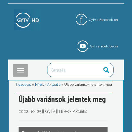
GyTv a Facebook-on
GyTv a Youtube-on
Kezdőlap
»
Hírek - Aktuális
»
Újabb variánsok jelentek meg
Újabb variánsok jelentek meg
2022. 10. 25.
||
GyTv
||
Hírek - Aktuális