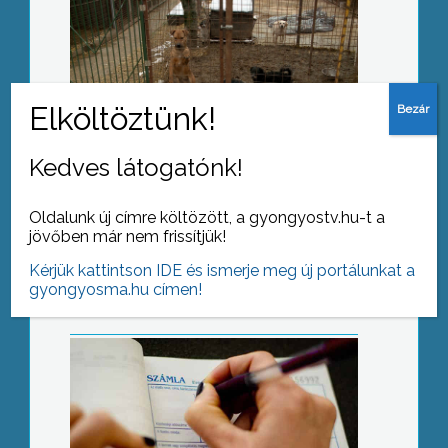
Gábor úton
Kedves látogatónk!
Fiktív számlákkal keresett több
százmilliót
Oldalunk új címre költözött, a gyongyostv.hu-t a
jövőben már nem frissítjük!
Kérjük kattintson IDE és ismerje meg új portálunkat a
gyongyosma.hu címen!
Mélyen a zsebébe kell nyúlnia aki új
gumikat venne