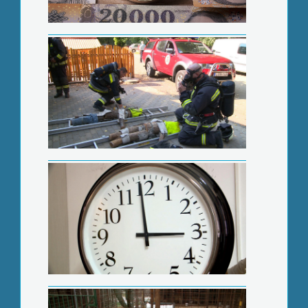
Idén is tekernünk kell
Több módon igyekszik spórolni az
ebrendészet
Újabb parkolók épülnek a Bethlen