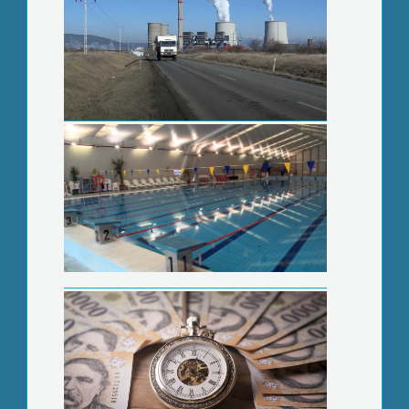
Kamatplafon és hitelmoratórium
vezetését kéri az Iparkamara
Mustgáz mérgezés- gyakorlatoztak a
tűzoltók