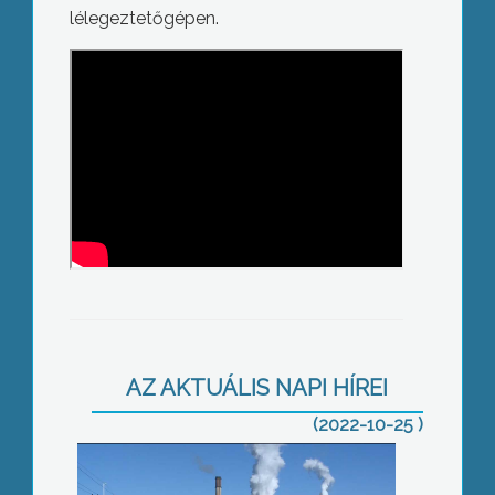
lélegeztetőgépen.
Már hét éve teljes kapacitással
működhetne a Mátrai Erőmű
AZ AKTUÁLIS NAPI HÍREI
(2022-10-25 )
Energetikai fejlesztéseket hajt végre a
Sportfólió