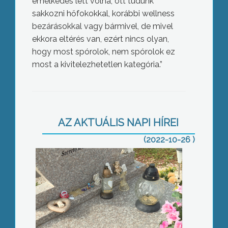
emelkedés lett volna, ott tudunk
sakkozni hőfokokkal, korábbi wellness
bezárásokkal vagy bármivel, de mivel
ekkora eltérés van, ezért nincs olyan,
hogy most spórolok, nem spórolok ez
most a kivitelezhetetlen kategória.”
Továbbra sincs felelőse a csányi
gyermekhalálnak
AZ AKTUÁLIS NAPI HÍREI
(2022-10-26 )
Több ezer busz nem indult el