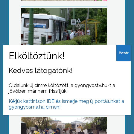
Tovább tartanak nyitva a temetők
Kedves látogatónk!
Vigyázzon a zsebtolvajokkal
Oldalunk új címre költözött, a gyongyostv.hu-t a
jövőben már nem frissítjük!
Kérjük kattintson IDE és ismerje meg új portálunkat a
gyongyosma.hu címen!