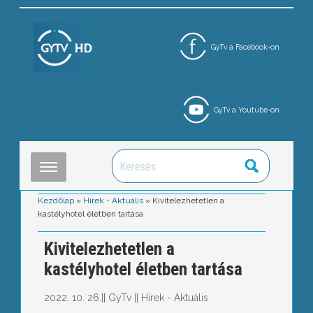
GyTv a Facebook-on
GyTv a Youtube-on
Kezdőlap
»
Hírek - Aktuális
»
Kivitelezhetetlen a
kastélyhotel életben tartása
Kivitelezhetetlen a
kastélyhotel életben tartása
2022. 10. 26.
||
GyTv
||
Hírek - Aktuális