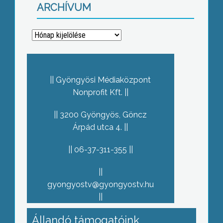
ARCHÍVUM
Archívum
Gyöngyösi Médiaközpont
Nonprofit Kft.
3200 Gyöngyös, Göncz
Árpád utca 4.
06-37-311-355
gyongyostv@gyongyostv.hu
Állandó támogatóink