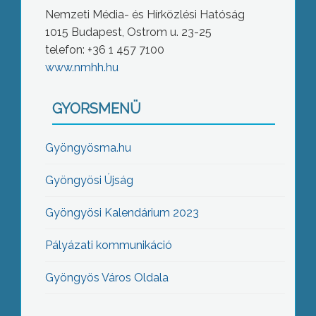
Nemzeti Média- és Hírközlési Hatóság
1015 Budapest, Ostrom u. 23-25
telefon: +36 1 457 7100
www.nmhh.hu
GYORSMENÜ
Gyöngyösma.hu
Gyöngyösi Újság
Gyöngyösi Kalendárium 2023
Pályázati kommunikáció
Gyöngyös Város Oldala