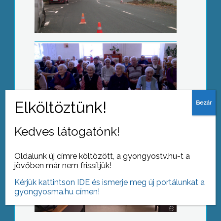
Az önkormányzat segítségét kéri a
Gyöngyösi Roma Nemzetiségi
Önkormányzat
Kedves látogatónk!
Oldalunk új címre költözött, a gyongyostv.hu-t a
jövőben már nem frissítjük!
Nem kell nyelvvizsga a diplomához
Kérjük kattintson IDE és ismerje meg új portálunkat a
gyongyosma.hu címen!