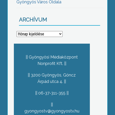
Gyöngyös Város Oldala
ARCHÍVUM
Archívum
Gyöngyösi Médiaközpont
Nonprofit Kft.
3200 Gyöngyös, Göncz
Árpád utca 4.
06-37-311-355
gyongyostv@gyongyostv.hu