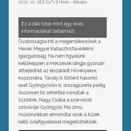
2022. 10. 28.
||
GyTv
||
Hírek - Aktuális
Ez a cikk több mint egy éves
információkat tartalmaz!
Óvatosságra inti a megemlékezőket a
Heves Megyei Katasztrófavédelmi
Igazgatóság. Ha nem figyelünk
kellőképpen a mécsesek lángja gyorsan
átterjedhet az elszáradt növényekre,
koszorúkra. Tavaly is történt hasonló
eset Gyöngyösön is, országszerte pedig
összesen tíz sírkertbe vonultak a
tűzoltók. Nagy Csaba a szervezet
szóvivője Gyöngyös Ma című
műsorunkban elmondta: ezek a tüzek
kellő odafigyeléssel megelőzhetőek.