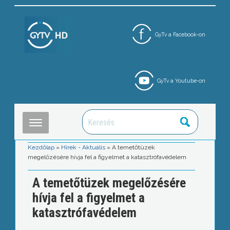
GyTv a Facebook-on
GyTv a Youtube-on
Kezdőlap
»
Hírek - Aktuális
»
A temetőtüzek
megelőzésére hívja fel a figyelmet a katasztrófavédelem
A temetőtüzek megelőzésére
hívja fel a figyelmet a
katasztrófavédelem