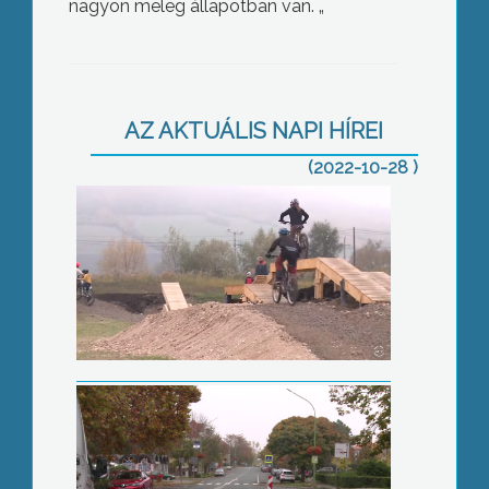
nagyon meleg állapotban van. „
Tovább fejlesztenék a most átadott
bringaparkot
AZ AKTUÁLIS NAPI HÍREI
(2022-10-28 )
Megváltozott a forgalmi rend a
gimnázium környékén
Modern házi segítségnyújtó rendszer
kezdi meg működését decembertől