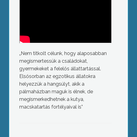
„Nem titkolt célunk, hogy alaposabban
megismertessük a családokat,
gyermekeket a felelős állattartással.
Elsősorban az egzotikus állatokra
helyezzük a hangsúlyt, akik a
pálmaházban maguk is élnek, de
megismerkedhetnek a kutya,
macskatartás fortélyaival is”
Nem hagyták magukat a
kommentelők