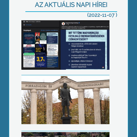
AZ AKTUÁLIS NAPI HÍREI
(2022-11-07 )
Gyöngyösön is kiállnak a tanárok
mellett
Megszaporodik a kéménytüzek száma