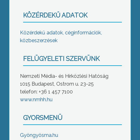
KÖZÉRDEKŰ ADATOK
Közérdekű adatok, céginformációk,
közbeszerzések
FELÜGYELETI SZERVÜNK
Nemzeti Média- és Hírközlési Hatóság
1015 Budapest, Ostrom u. 23-25
telefon: +36 1 457 7100
www.nmhh.hu
GYORSMENÜ
Gyöngyösma.hu