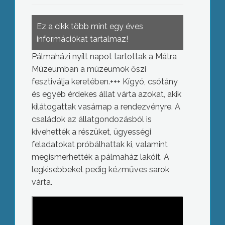
Ez a cikk több mint egy éves
információkat tartalmaz!
Pálmaházi nyílt napot tartottak a Mátra
Múzeumban a múzeumok őszi
fesztiválja keretében.+++ Kígyó, csótány
és egyéb érdekes állat várta azokat, akik
kilátogattak vasárnap a rendezvényre. A
családok az állatgondozásból is
kivehették a részüket, ügyességi
feladatokat próbálhattak ki, valamint
megismerhették a pálmaház lakóit. A
legkisebbeket pedig kézműves sarok
várta.