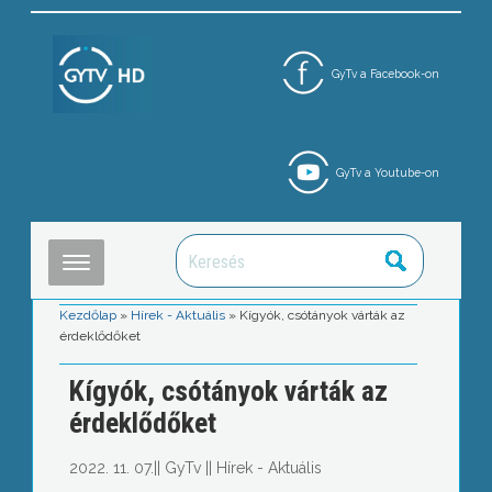
GyTv a Facebook-on
GyTv a Youtube-on
Kezdőlap
»
Hírek - Aktuális
»
Kígyók, csótányok várták az
érdeklődőket
Kígyók, csótányok várták az
érdeklődőket
2022. 11. 07.
||
GyTv
||
Hírek - Aktuális