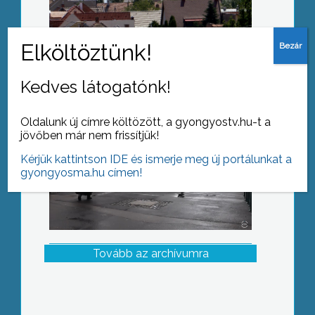
Betyárok is segítették a
jótékonykodást
Kedves látogatónk!
Oldalunk új címre költözött, a gyongyostv.hu-t a
jövőben már nem frissítjük!
Kérjük kattintson IDE és ismerje meg új portálunkat a
gyongyosma.hu címen!
Tovább az archívumra