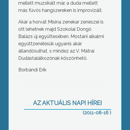
mellett muzsikált már, a duda mellett
más fúvós hangszereken is improvizált.
Akár a horvát Misina zenekar zenészei is
ott lehetnek majd Szokolai Dongó
Balázs új együttesében. Mostani alkalmi
együttzenélésük ugyanis akár
állandósulhat, s mindez az V. Mátrai
Dudástalálkozónak köszönhető.
Borbándi Erik
Eladták az önkormányzati üzletrész
többségét a gyöngyösi Ipari Parkot
működtető cégben
AZ AKTUÁLIS NAPI HÍREI
(2011-08-16 )