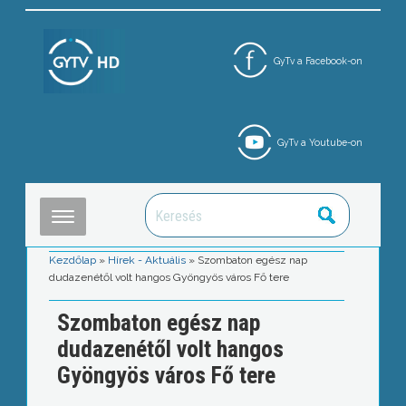
GyTv a Facebook-on
GyTv a Youtube-on
Kezdőlap
»
Hírek - Aktuális
»
Szombaton egész nap
dudazenétől volt hangos Gyöngyös város Fő tere
Szombaton egész nap
dudazenétől volt hangos
Gyöngyös város Fő tere