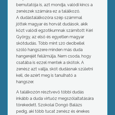
bemutatója is, azt mondja, valódi kincs a
zenészek számára ez a találkozó.
A dudástalálkozóra szép számmal
jöttek magyar és horvát dudások, akik
közt valódi egzotikumnak számított Kéri
György, az első és egyetlen magyar
skótdudás. Több mint 120 decibellel
szóló hangszere minden más duda
hangerejét felülmúlja. Nem csoda, hogy
csatába is ezzel mentek a skótok. A
zenész azt vallja, skót dudásnak születni
kell, de azért meg is tanulható a
hangszer.
A találkozón résztvevő többi dudás
inkább a duda virtuóz megszólaltatására
törekedett. Szokolai Dongó Balázs
pedig, aki több tucat zenész és énekes