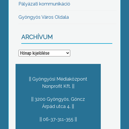
Pályázati kommunikáció
Gyöngyös Város Oldala
ARCHÍVUM
Archívum
Gyöngyösi Médiaközpont
Nonprofit Kft.
3200 Gyöngyös, Göncz
Árpád utca 4.
06-37-311-355