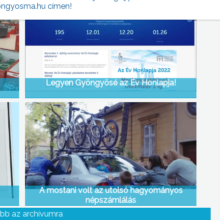
ngyosma.hu címen!
Legyen Gyöngyösé az Év Honlapja!
A mostani volt az utolsó hagyományos
népszámlálás
bb az archívumra