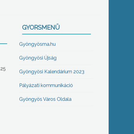
GYORSMENÜ
Gyöngyösma.hu
Gyöngyösi Újság
-25
Gyöngyösi Kalendárium 2023
Pályázati kommunikáció
Gyöngyös Város Oldala