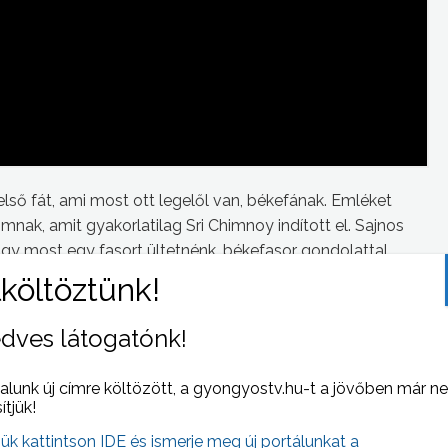
lső fát, ami most ott legelől van, békefának. Emléket
nak, amit gyakorlatilag Sri Chimnoy indított el. Sajnos
hogy most egy fasort ültetnénk, békefasor gondolattal,
ajd ezt egy béketáblával is ki fogjuk egészíteni.”
dves látogatónk!
 NAPI HÍREI
alunk új címre költözött, a gyongyostv.hu-t a jövőben már n
(2022-12-01 )
sítjük!
jük kattintson IDE és ismerje meg új portálunkat a