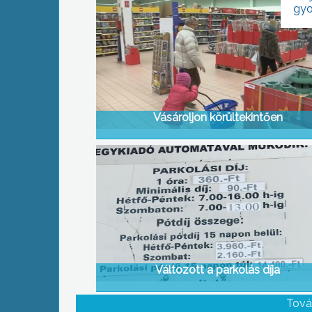
gyo
Vásároljon körültekintően
Változott a parkolás díja
Tová