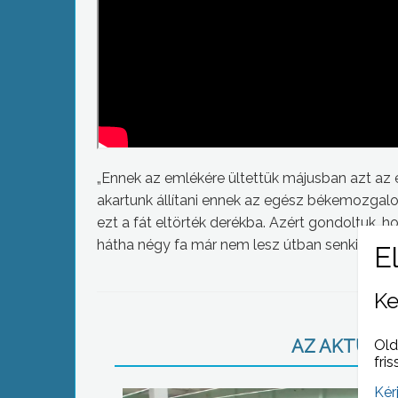
„Ennek az emlékére ültettük májusban azt az e
akartunk állítani ennek az egész békemozgalom
ezt a fát eltörték derékba. Azért gondoltuk, 
hátha négy fa már nem lesz útban senkinek és m
Ke
AZ AKTUÁLIS
Old
fris
Kér