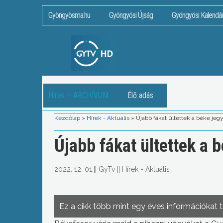
Gyöngyösma.hu
Gyöngyösi Újság
Gyöngyösi Kalendá
Hírek – ARCHÍVUM
Élő adás
Kezdőlap
»
Hírek - Aktuális
»
Újabb fákat ültettek a béke je
Újabb fákat ültettek a 
2022. 12. 01.
||
GyTv
||
Hírek - Aktuális
Ez a cikk több mint egy éves információkat 