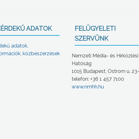
ÉRDEKŰ ADATOK
FELÜGYELETI
SZERVÜNK
dekű adatok,
ormációk, közbeszerzések
Nemzeti Média- és Hírközlési
Hatóság
1015 Budapest, Ostrom u. 23
telefon: +36 1 457 7100
www.nmhh.hu