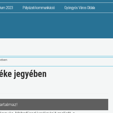
rium 2023
Pályázati kommunikáció
Gyöngyös Város Oldala
gyében
béke jegyében
tartalmaz!