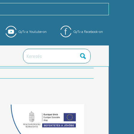
GyTv a Youtube-on
GyTv a Facebook-on