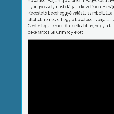
Békefasor várja majd a pihenni vágyókat a Gy
gyöngyössolymosi elágazó közelében. A május
Kékestető békeheggyé válását szimbolizálta a
ültettek, remélve, hogy a békefasor kibírja a
Center tagja elmondta, bízik abban, hogy a fa
békeharcos Sri Chimnoy előtt.