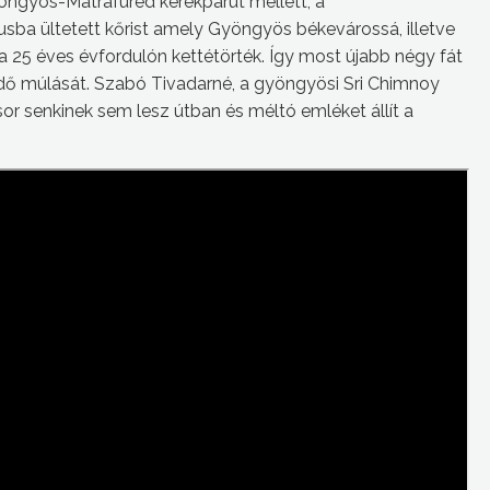
öngyös-Mátrafüred kerékpárút mellett, a
ba ültetett kőrist amely Gyöngyös békevárossá, illetve
 25 éves évfordulón kettétörték. Így most újabb négy fát
z idő múlását. Szabó Tivadarné, a gyöngyösi Sri Chimnoy
sor senkinek sem lesz útban és méltó emléket állít a