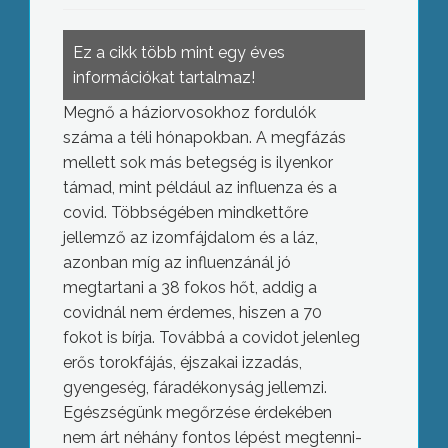
Ez a cikk több mint egy éves
információkat tartalmaz!
Megnő a háziorvosokhoz fordulók
száma a téli hónapokban. A megfázás
mellett sok más betegség is ilyenkor
támad, mint például az influenza és a
covid. Többségében mindkettőre
jellemző az izomfájdalom és a láz,
azonban míg az influenzánál jó
megtartani a 38 fokos hőt, addig a
covidnál nem érdemes, hiszen a 70
fokot is bírja. Továbbá a covidot jelenleg
erős torokfájás, éjszakai izzadás,
gyengeség, fáradékonyság jellemzi.
Egészségünk megőrzése érdekében
nem árt néhány fontos lépést megtenni-