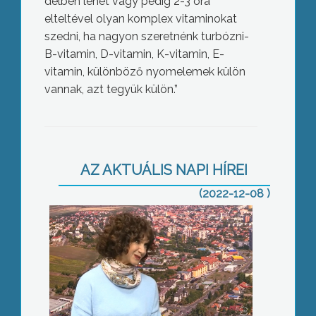
délben lehet vagy pedig 2-3 óra
elteltével olyan komplex vitaminokat
szedni, ha nagyon szeretnénk turbózni-
B-vitamin, D-vitamin, K-vitamin, E-
vitamin, különböző nyomelemek külön
vannak, azt tegyük külön.”
Covid árvák megsegítésére rendeznek
jótékonysági koncertet
AZ AKTUÁLIS NAPI HÍREI
(2022-12-08 )
Ismét látogatható a kilátó