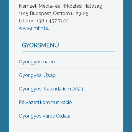
Nemzeti Média- és Hírközlési Hatóság
1015 Budapest, Ostrom u. 23-25
telefon: +36 1 457 7100
www.nmhh.hu
GYORSMENÜ
Gyöngyösma.hu
Gyöngyösi Újság
Gyöngyösi Kalendárium 2023
Pályázati kommunikáció
Gyöngyös Város Oldala