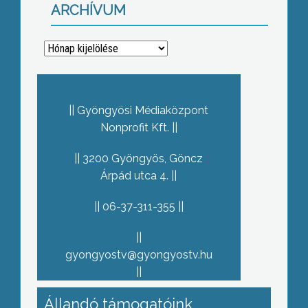
ARCHÍVUM
Archívum
Gyöngyösi Médiaközpont
Nonprofit Kft.
3200 Gyöngyös, Göncz
Árpád utca 4.
06-37-311-355
gyongyostv@gyongyostv.hu
Állandó támogatóink