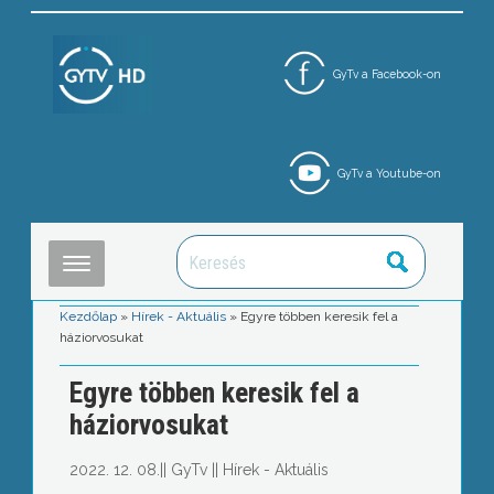
GyTv a Facebook-on
GyTv a Youtube-on
Kezdőlap
»
Hírek - Aktuális
»
Egyre többen keresik fel a
háziorvosukat
Egyre többen keresik fel a
háziorvosukat
2022. 12. 08.
||
GyTv
||
Hírek - Aktuális