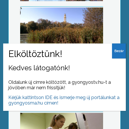
Aktívak voltak a véradók Gyöngyösön
Kedves látogatónk!
Fontos határidő közeleg
Oldalunk új címre költözött, a gyongyostv.hu-t a
jövőben már nem frissítjük!
Kérjük kattintson IDE és ismerje meg új portálunkat a
gyongyosma.hu címen!