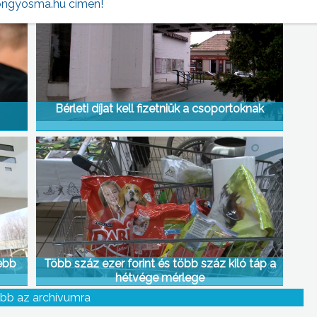
ngyosma.hu címen!
Bérleti díjat kell fizetniük a csoportoknak
ebb
Több száz ezer forint és több száz kiló táp a
hétvége mérlege
bb az archívumra