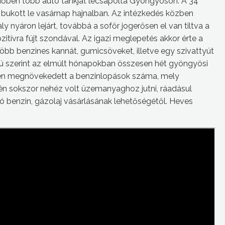
i időben több autó tankját lecsapolta Gyöngyösön. A 34
 bukott le vasárnap hajnalban. Az intézkedés közben
y nyáron lejárt, továbbá a sofőr jogerősen el van tiltva a
ozitívra fújt szondával. Az igazi meglepetés akkor érte a
több benzines kannát, gumicsöveket, illetve egy szivattyút
gyanú szerint az elmúlt hónapokban összesen hét gyöngyösi
ben megnövekedett a benzinlopások száma, mely
én sokszor nehéz volt üzemanyaghoz jutni, ráadásul
ó benzin, gázolaj vásárlásának lehetőségétől. Heves