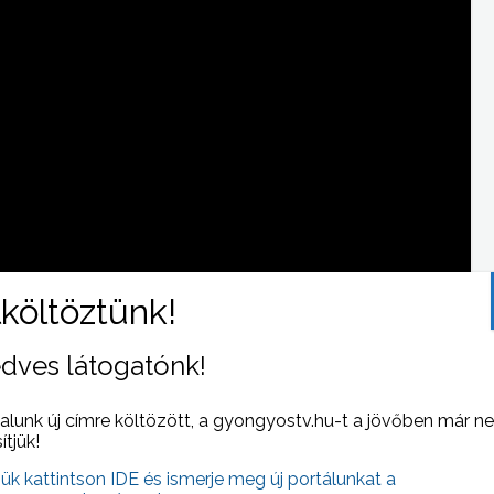
dves látogatónk!
 NAPI HÍREI
(2022-12-20 )
alunk új címre költözött, a gyongyostv.hu-t a jövőben már n
sítjük!
jük kattintson IDE és ismerje meg új portálunkat a