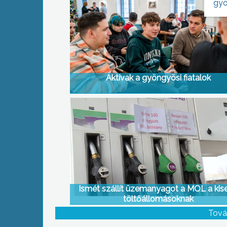
gyo
Aktívak a gyöngyösi fiatalok
Ismét szállít üzemanyagot a MOL a kis
töltőállomásoknak
Tová