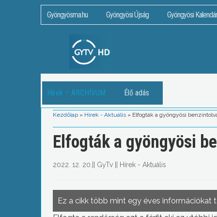
Gyöngyösma.hu
Gyöngyösi Újság
Gyöngyösi Kalendá
Hírek – ARCHÍVUM
Élő adás
Kezdőlap
»
Hírek - Aktuális
»
Elfogták a gyöngyösi benzintolva
Elfogták a gyöngyösi be
2022. 12. 20.
||
GyTv
||
Hírek - Aktuális
Ez a cikk több mint egy éves információkat 