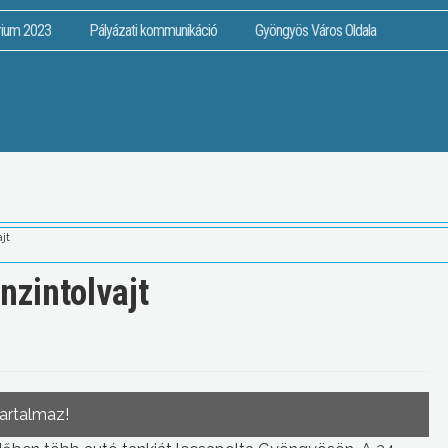
rium 2023
Pályázati kommunikáció
Gyöngyös Város Oldala
jt
nzintolvajt
tartalmaz!