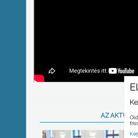
Ke
AZ AKTUÁLIS
Old
fris
Kér