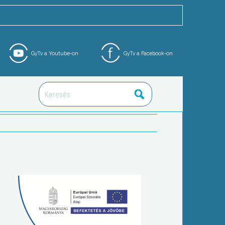
GyTv a Youtube-on
GyTv a Facebook-on