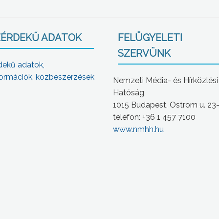
ÉRDEKŰ ADATOK
FELÜGYELETI
SZERVÜNK
dekű adatok,
ormációk, közbeszerzések
Nemzeti Média- és Hírközlési
Hatóság
1015 Budapest, Ostrom u. 23
telefon: +36 1 457 7100
www.nmhh.hu