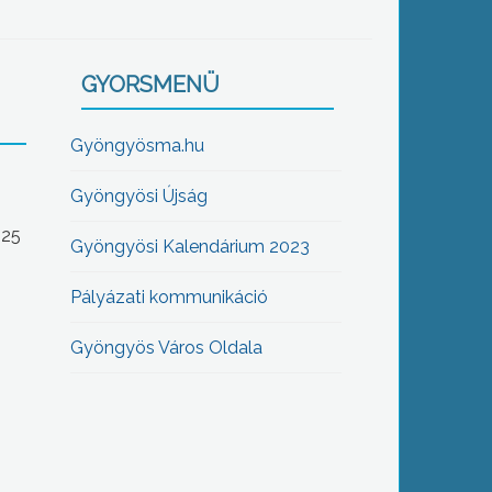
GYORSMENÜ
Gyöngyösma.hu
Gyöngyösi Újság
-25
Gyöngyösi Kalendárium 2023
Pályázati kommunikáció
Gyöngyös Város Oldala