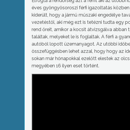
Elfogta a rendőrség azt a férfit aki az utóbb
éves gyöngyösoroszi férfi igazoltatás közben
kiderült, hogy a jármű műszaki engedélye taval
vezetéstől, aki még ezt is tetézni tudta egy p
rend őreit, amikor a kocsit átvizsgálva abban 
találtak, melyeket le is foglaltak. A férfi a 
autóból lopott üzemanyagot. Az utóbbi idő
összefüggésben lehet azzal, hogy hogy az id
sokan már hónapokkal ezelőtt elestek az olcs
megyében 16 ilyen eset történt.