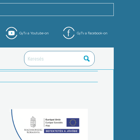
GyTv a Youtube-on
GyTv a Facebook-on