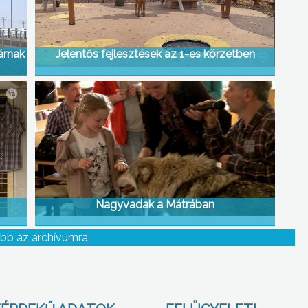
árnak
Jelentős fejlesztések az 1-es körzetben
Nagyvadak a Mátrában
bb az archívumra