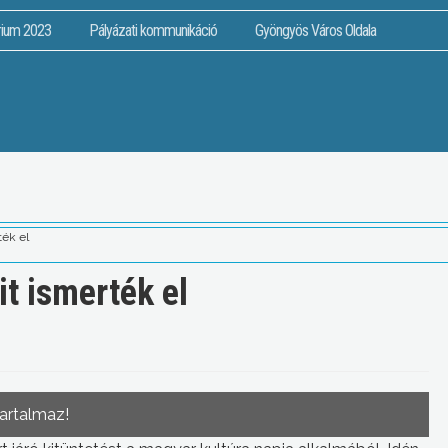
rium 2023
Pályázati kommunikáció
Gyöngyös Város Oldala
ték el
it ismerték el
tartalmaz!