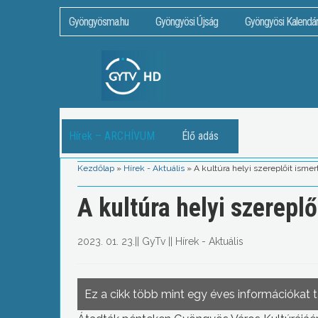
Gyöngyösma.hu
Gyöngyösi Újság
Gyöngyösi Kalendá
Hírek – ARCHÍVUM
Élő adás
Kezdőlap
»
Hírek - Aktuális
»
A kultúra helyi szereplőit ismer
A kultúra helyi szereplő
2023. 01. 23.
||
GyTv
||
Hírek - Aktuális
Ez a cikk több mint egy éves információkat 