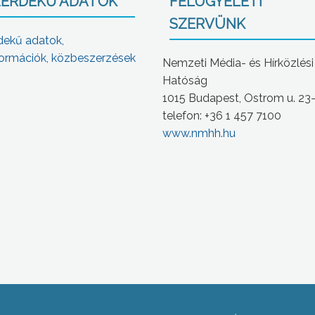
ÉRDEKŰ ADATOK
FELÜGYELETI
SZERVÜNK
dekű adatok,
ormációk, közbeszerzések
Nemzeti Média- és Hírközlési
Hatóság
1015 Budapest, Ostrom u. 23
telefon: +36 1 457 7100
www.nmhh.hu