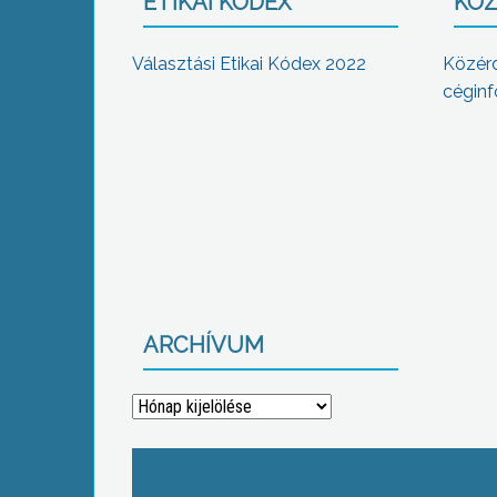
ETIKAI KÓDEX
KÖZ
Választási Etikai Kódex 2022
Közér
céginf
ARCHÍVUM
Archívum