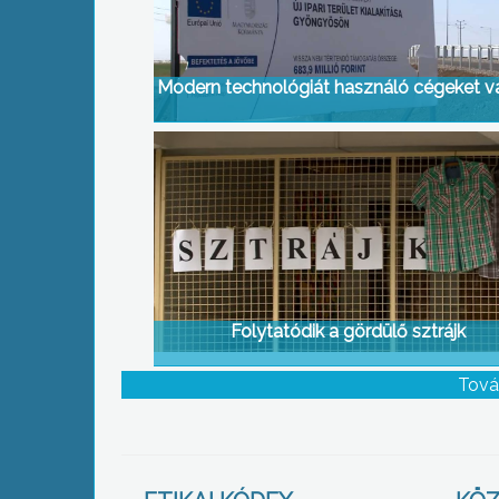
Modern technológiát használó cégeket v
Folytatódik a gördülő sztrájk
Tová