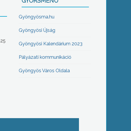
GYORSMENÜ
Gyöngyösma.hu
Gyöngyösi Újság
-25
Gyöngyösi Kalendárium 2023
Pályázati kommunikáció
Gyöngyös Város Oldala