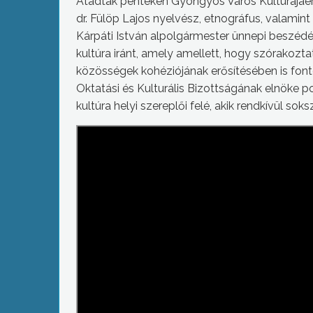
Átadták pénteken Gyöngyös Város Kultúrájáért 
dr. Fülöp Lajos nyelvész, etnográfus, valamin
Kárpáti István alpolgármester ünnepi beszédé
kultúra iránt, amely amellett, hogy szórakoztat,
közösségek kohéziójának erősítésében is fonto
Oktatási és Kulturális Bizottságának elnöke p
kultúra helyi szereplői felé, akik rendkívül sok