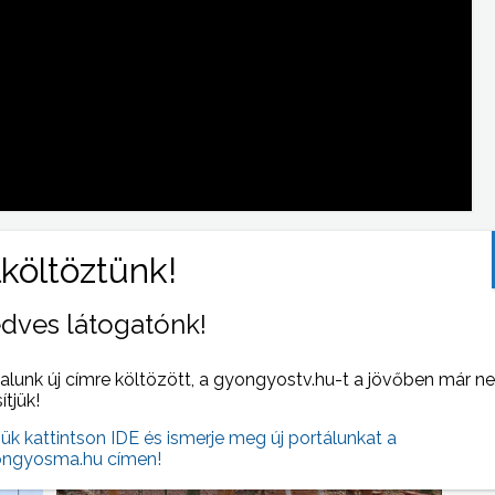
dves látogatónk!
 NAPI HÍREI
(2023-01-23 )
alunk új címre költözött, a gyongyostv.hu-t a jövőben már n
sítjük!
jük kattintson IDE és ismerje meg új portálunkat a
ngyosma.hu címen!