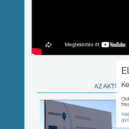
Ke
AZ AKTUÁLIS
Old
fris
Kér
gyo