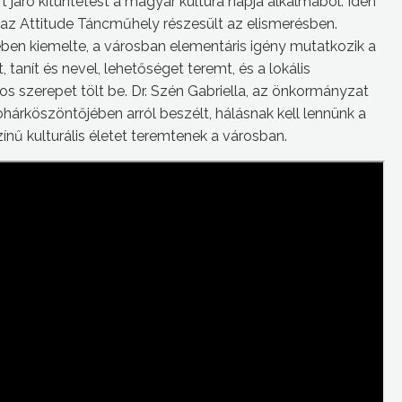
járó kitüntetést a magyar kultúra napja alkalmából. Idén
t az Attitude Táncműhely részesült az elismerésben.
ben kiemelte, a városban elementáris igény mutatkozik a
 tanít és nevel, lehetőséget teremt, és a lokális
s szerepet tölt be. Dr. Szén Gabriella, az önkormányzat
ohárköszöntőjében arról beszélt, hálásnak kell lennünk a
színű kulturális életet teremtenek a városban.