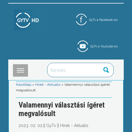
GyTv a Facebook-on
GyTv a Youtube-on
Kezdőlap
»
Hírek - Aktuális
»
Valamennyi választási ígéret
megvalósult
Valamennyi választási ígéret
megvalósult
2023. 02. 02.
||
GyTv
||
Hírek - Aktuális