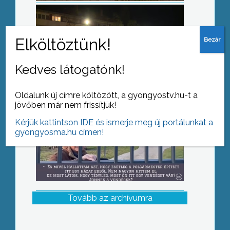
Dagad a botrány a fideszes
polgármester körül
Kedves látogatónk!
Oldalunk új címre költözött, a gyongyostv.hu-t a
jövőben már nem frissítjük!
Kérjük kattintson IDE és ismerje meg új portálunkat a
gyongyosma.hu címen!
Tovább az archívumra