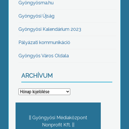
Gyöngyösma.hu
Gyöngyösi Újság
Gyöngyösi Kalendárium 2023
Pályázati kommunikáció
Gyöngyös Város Oldala
ARCHÍVUM
Archívum
Gyöngyösi Médiaközpont
Nonprofit Kft.