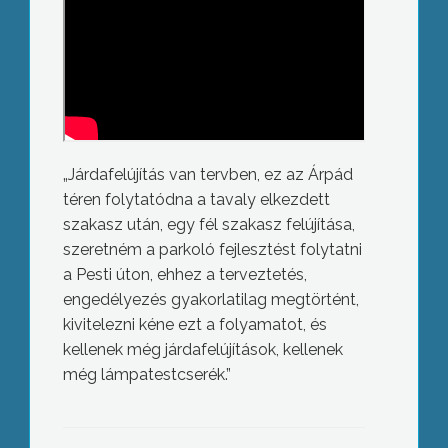
„Járdafelújítás van tervben, ez az Árpád
téren folytatódna a tavaly elkezdett
szakasz után, egy fél szakasz felújítása,
szeretném a parkoló fejlesztést folytatni
a Pesti úton, ehhez a terveztetés,
engedélyezés gyakorlatilag megtörtént,
kivitelezni kéne ezt a folyamatot, és
kellenek még járdafelújítások, kellenek
még lámpatestcserék.”
Gyöngyös város díszpolgára