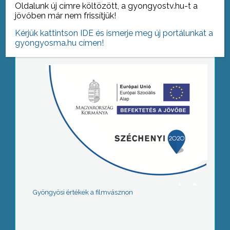
Oldalunk új címre költözött, a gyongyostv.hu-t a
jövőben már nem frissítjük!
Tovább az archívumra
Kérjük kattintson IDE és ismerje meg új portálunkat a
gyongyosma.hu címen!
Gyöngyösi értékek a filmvásznon