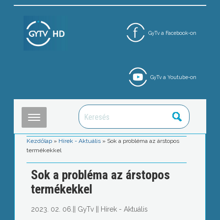
GyTv a Facebook-on
GyTv a Youtube-on
Kezdőlap
»
Hírek - Aktuális
»
Sok a probléma az árstopos
termékekkel
Sok a probléma az árstopos
termékekkel
2023. 02. 06.
||
GyTv
||
Hírek - Aktuális