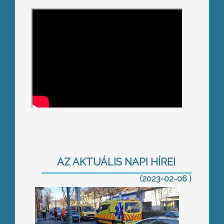
Nem tudták megmenteni a kizuhant
AZ AKTUÁLIS NAPI HÍREI
nő életét
(2023-02-06 )