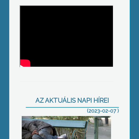
Életbe lépett a vörös kód
AZ AKTUÁLIS NAPI HÍREI
(2023-02-07 )