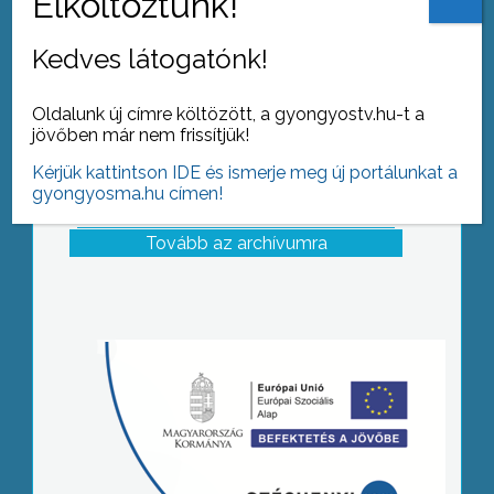
Kedves látogatónk!
Oldalunk új címre költözött, a gyongyostv.hu-t a
jövőben már nem frissítjük!
Kérjük kattintson IDE és ismerje meg új portálunkat a
gyongyosma.hu címen!
Tovább az archívumra