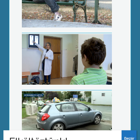
Állami hatáskörbe kerül a védőnői
szakszolgálat
Drasztikusan drágult a jogosítvány
Tovább csökken az üzemanyag ára