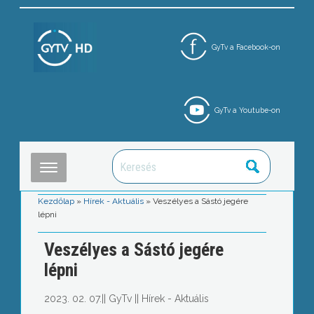
GyTv a Facebook-on
GyTv a Youtube-on
Kezdőlap
»
Hírek - Aktuális
»
Veszélyes a Sástó jegére
lépni
Veszélyes a Sástó jegére
lépni
2023. 02. 07.
||
GyTv
||
Hírek - Aktuális