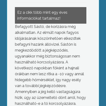
Ez a cikk több mint egy éves
információkat tartalmaz!
Befagyott Sástó, de korizásra még
alkalmatlan. Az elmúlt napok fagyos
időjárásának köszönhetően elkezdtek
befagyni hazánk állóvizei. Sástón is
megkezdődött a jégképződés,
ugyanakkor még biztonságosan nem
használható korcsolyázásra. A
következő napokban főként a hajnali
órákban nem lesz ritka a -10 vagy annál
hidegebb hőmérséklet, így nagy esély
van a további jégképződésre.
Amennyiben a jég kellő vastagságúra
hízik, úgy az üzemeltető dönt arról, hogy
használható-e a tó korcsolyázásra.