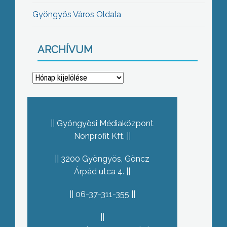
Gyöngyös Város Oldala
ARCHÍVUM
Archívum
Gyöngyösi Médiaközpont
Nonprofit Kft.
3200 Gyöngyös, Göncz
Árpád utca 4.
06-37-311-355