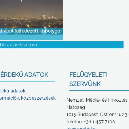
trából felfedezett kisbolygó
bb az archívumra
ÉRDEKŰ ADATOK
FELÜGYELETI
SZERVÜNK
dekű adatok,
ormációk, közbeszerzések
Nemzeti Média- és Hírközlési
Hatóság
1015 Budapest, Ostrom u. 23
telefon: +36 1 457 7100
www.nmhh.hu