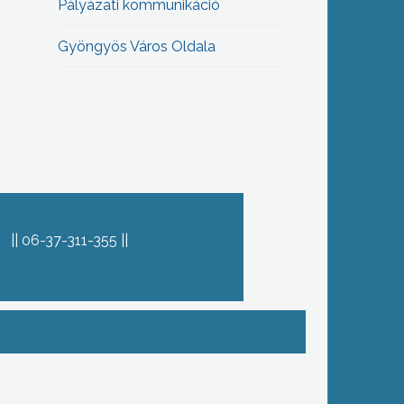
Pályázati kommunikáció
Gyöngyös Város Oldala
06-37-311-355