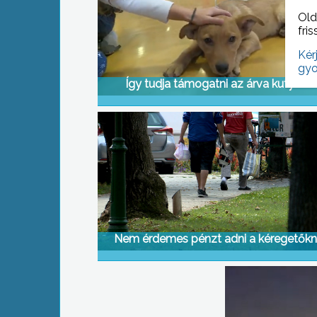
Old
fris
Kér
gyo
Így tudja támogatni az árva kutyákat
Nem érdemes pénzt adni a kéregetők