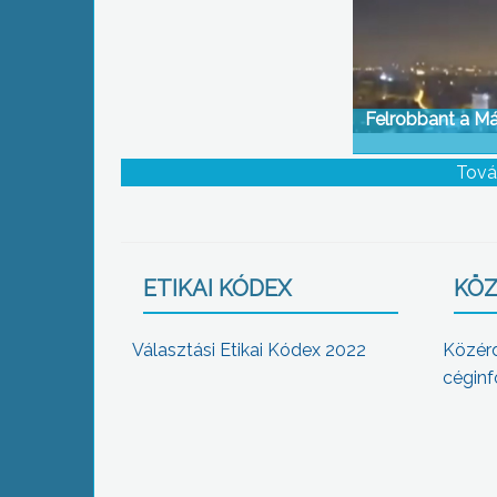
Felrobbant a Má
Tová
ETIKAI KÓDEX
KÖZ
Választási Etikai Kódex 2022
Közér
céginf