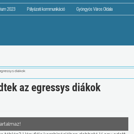
rium 2023
Pályázati kommunikáció
Gyöngyös Város Oldala
egressys diákok
tek az egressys diákok
tartalmaz!