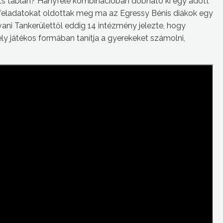
rts táblán? Hányféle kombinációban dobható ki egy adott
feladatokat oldottak meg ma az Egressy Bénis diákok egy
ani Tankerülettől eddig 14 intézmény jelezte, hogy
y játékos formában tanítja a gyerekeket számolni,