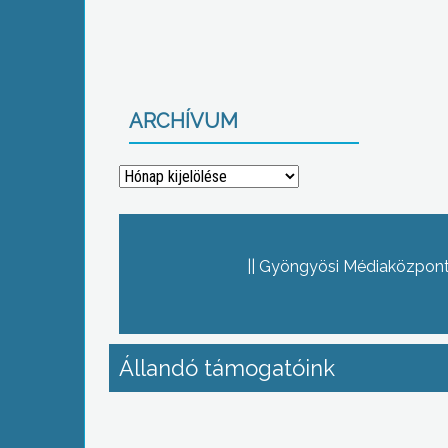
ARCHÍVUM
Archívum
Gyöngyösi Médiaközpont 
Állandó támogatóink