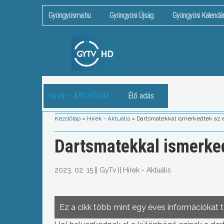
Gyöngyösma.hu
Gyöngyösi Újság
Gyöngyösi Kalendá
Hírek – ARCHÍVUM
Élő adás
Kezdőlap
»
Hírek - Aktuális
»
Dartsmatekkal ismerkedtek az 
Dartsmatekkal ismerked
2023. 02. 15.
||
GyTv
||
Hírek - Aktuális
Ez a cikk több mint egy éves információkat 