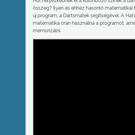
Hol helyezkednek el a különböző színek a da
összeg? Ilyen és ehhez hasonló matematikai 
új program, a Dartsmatek segítségével. A Hatv
matematika órán használná a programot, amel
memorizálni.