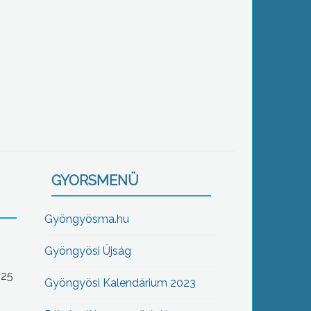
GYORSMENÜ
Gyöngyösma.hu
Gyöngyösi Újság
-25
Gyöngyösi Kalendárium 2023