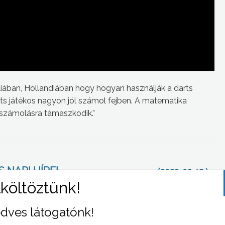
iában, Hollandiában hogy hogyan használják a darts
Darts játékos nagyon jól számol fejben. A matematika
ejszámolásra támaszkodik.”
 NAPI HÍREI
(2023-02-15 )
dves látogatónk!