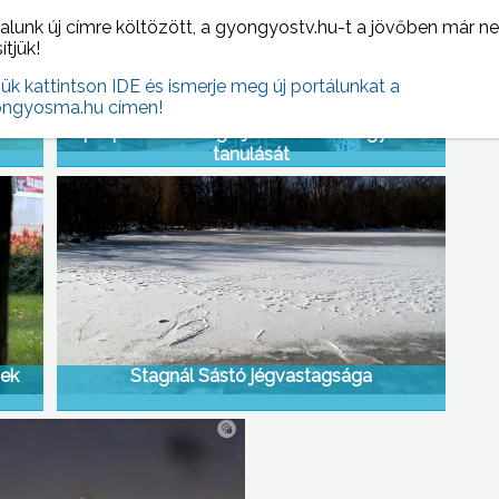
alunk új címre költözött, a gyongyostv.hu-t a jövőben már n
sítjük!
jük kattintson IDE és ismerje meg új portálunkat a
ngyosma.hu címen!
Laptopokkal támogatják a menekült gyerekek
tanulását
nek
Stagnál Sástó jégvastagsága