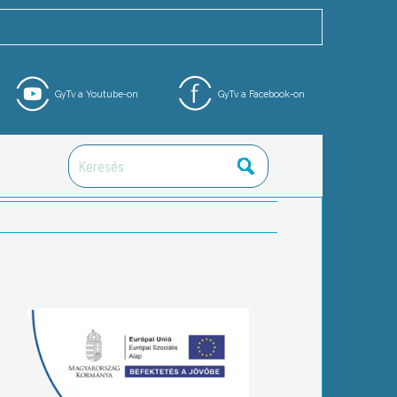
GyTv a Youtube-on
GyTv a Facebook-on