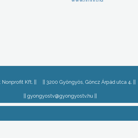
Nonprofit Kft.
3200 Gyöngyös, Göncz Árpád utca 4.
gyongyostv@gyongyostv.hu