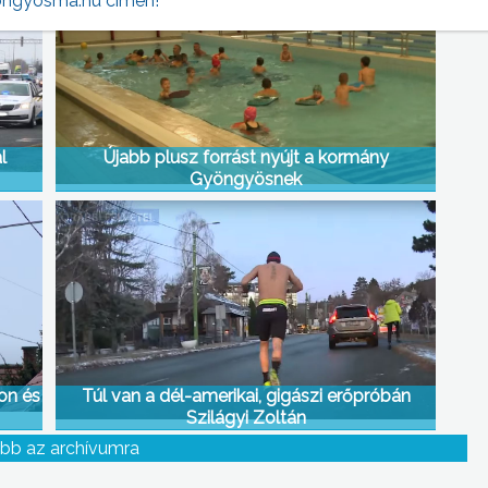
ngyosma.hu címen!
l
Újabb plusz forrást nyújt a kormány
Gyöngyösnek
on és
Túl van a dél-amerikai, gigászi erőpróbán
Szilágyi Zoltán
bb az archívumra