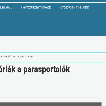
rium 2023
Pályázati kommunikáció
Gyöngyös Város Oldala
parasportolók elismerésére
óriák a parasportolók