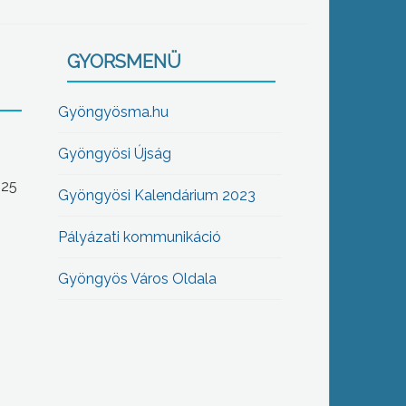
GYORSMENÜ
Gyöngyösma.hu
Gyöngyösi Újság
-25
Gyöngyösi Kalendárium 2023
Pályázati kommunikáció
Gyöngyös Város Oldala