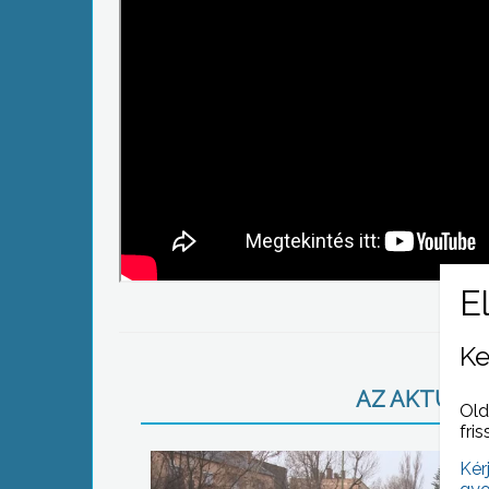
Ke
AZ AKTUÁLIS
Old
fris
Kér