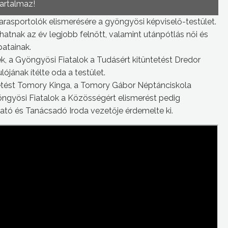
tartalmaz!
parasportolók elismerésére a gyöngyösi képviselő-testület.
atnak az év legjobb felnőtt, valamint utánpótlás női és
patainak.
tek, a Gyöngyösi Fiatalok a Tudásért kitüntetést Dredor
ójának ítélte oda a testület.
etést Tomory Kinga, a Tomory Gábor Néptánciskola
öngyösi Fiatalok a Közösségért elismerést pedig
ltató és Tanácsadó Iroda vezetője érdemelte ki.