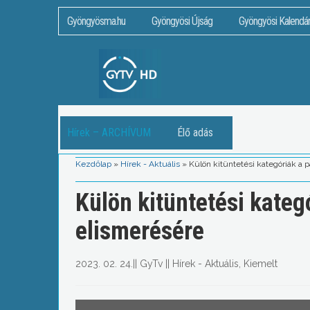
Gyöngyösma.hu
Gyöngyösi Újság
Gyöngyösi Kalendá
Hírek – ARCHÍVUM
Élő adás
Kezdőlap
»
Hírek - Aktuális
»
Külön kitüntetési kategóriák a 
Külön kitüntetési kateg
elismerésére
2023. 02. 24.
||
GyTv
||
Hírek - Aktuális
,
Kiemelt