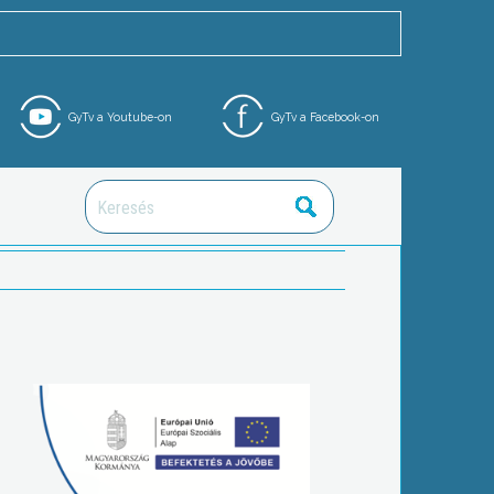
GyTv a Youtube-on
GyTv a Facebook-on