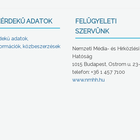
ÉRDEKŰ ADATOK
FELÜGYELETI
SZERVÜNK
dekű adatok,
ormációk, közbeszerzések
Nemzeti Média- és Hírközlési
Hatóság
1015 Budapest, Ostrom u. 23
telefon: +36 1 457 7100
www.nmhh.hu