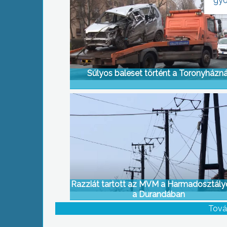
gyo
Súlyos baleset történt a Toronyházná
Razziát tartott az MVM a Harmadosztály
a Durandában
Tová