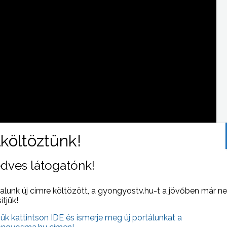
dves látogatónk!
 NAPI HÍREI
(2023-02-24 )
alunk új címre költözött, a gyongyostv.hu-t a jövőben már n
sítjük!
jük kattintson IDE és ismerje meg új portálunkat a