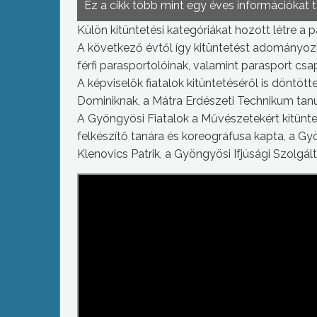
Ez a cikk több mint egy éves információkat 
Külön kitüntetési kategóriákat hozott létre a 
A következő évtől így kitüntetést adományozh
férfi parasportolóinak, valamint parasport csa
A képviselők fiatalok kitüntetéséről is döntöt
Dominiknak, a Mátra Erdészeti Technikum tanul
A Gyöngyösi Fiatalok a Művészetekért kitünt
felkészítő tanára és koreográfusa kapta, a Gy
Klenovics Patrik, a Gyöngyösi Ifjúsági Szolgá