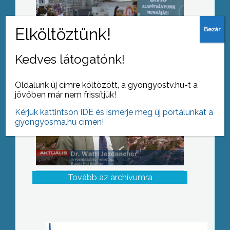
Egész éven át tartó programsorozat a
kórházban
Kedves látogatónk!
Oldalunk új címre költözött, a gyongyostv.hu-t a
jövőben már nem frissítjük!
Kérjük kattintson IDE és ismerje meg új portálunkat a
gyongyosma.hu címen!
Tovább az archívumra