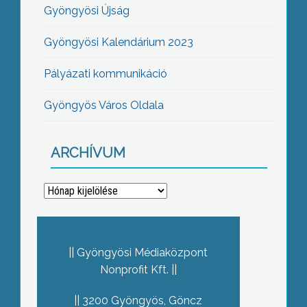
Gyöngyösi Újság
Gyöngyösi Kalendárium 2023
Pályázati kommunikáció
Gyöngyös Város Oldala
ARCHÍVUM
Archívum
Gyöngyösi Médiaközpont
Nonprofit Kft.
3200 Gyöngyös, Göncz