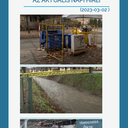
AZ AKTUÁLIS NAPI HÍREI
(2023-03-02 )
Több millió forint a környezetvédelmi
feladatokra
Adománygyűjtő hétvégét tart a
Gyöngyösi Állatmentő Alapítvány