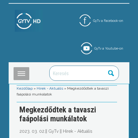
GyTv a Facebook-on
GyTv a Youtube-on
Kezdőlap
»
Hírek - Aktuális
»
Megkezdődtek a tavaszi
faápolási munkálatok
Megkezdődtek a tavaszi
faápolási munkálatok
2023. 03. 02.
||
GyTv
||
Hírek - Aktuális