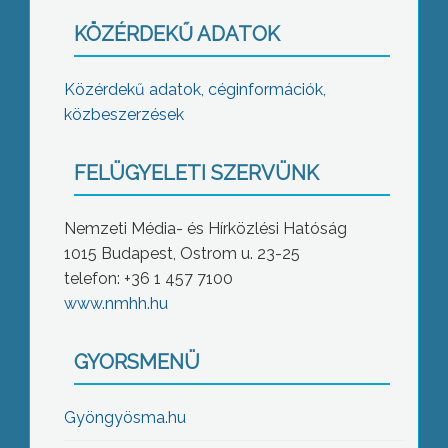
KÖZÉRDEKŰ ADATOK
Közérdekű adatok, céginformációk,
közbeszerzések
FELÜGYELETI SZERVÜNK
Nemzeti Média- és Hírközlési Hatóság
1015 Budapest, Ostrom u. 23-25
telefon: +36 1 457 7100
www.nmhh.hu
GYORSMENÜ
Gyöngyösma.hu