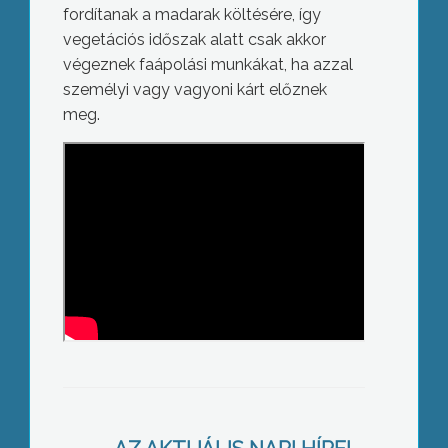
fordítanak a madarak költésére, így
vegetációs időszak alatt csak akkor
végeznek faápolási munkákat, ha azzal
személyi vagy vagyoni kárt előznek
meg.
Egyre több guberálót érnek tetten a
Városrendészek