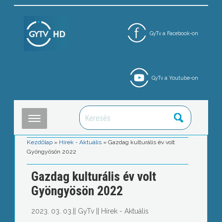
GyTv a Facebook-on
GyTv a Youtube-on
Kezdőlap
»
Hírek - Aktuális
»
Gazdag kulturális év volt
Gyöngyösön 2022
Gazdag kulturális év volt
Gyöngyösön 2022
2023. 03. 03.
||
GyTv
||
Hírek - Aktuális