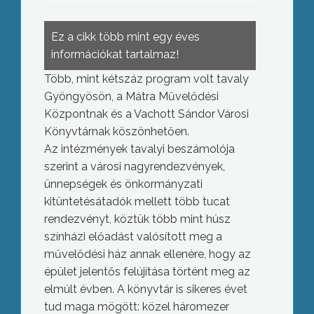
Ez a cikk több mint egy éves
információkat tartalmaz!
Több, mint kétszáz program volt tavaly
Gyöngyösön, a Mátra Művelődési
Központnak és a Vachott Sándor Városi
Könyvtárnak köszönhetően.
Az intézmények tavalyi beszámolója
szerint a városi nagyrendezvények,
ünnepségek és önkormányzati
kitüntetésátadók mellett több tucat
rendezvényt, köztük több mint húsz
színházi előadást valósított meg a
művelődési ház annak ellenére, hogy az
épület jelentős felújítása történt meg az
elmúlt évben. A könyvtár is sikeres évet
tud maga mögött: közel háromezer