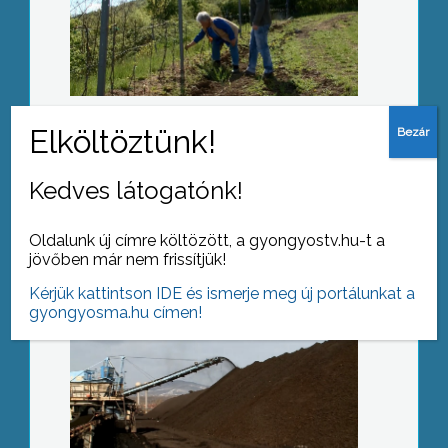
Eszméletlenre vertek egy férfit egy
gyöngyösi diszkóban
Kedves látogatónk!
Újraindult az energiatermelés a
meghibásodott erőműblokkban
Oldalunk új címre költözött, a gyongyostv.hu-t a
jövőben már nem frissítjük!
Kérjük kattintson IDE és ismerje meg új portálunkat a
gyongyosma.hu címen!