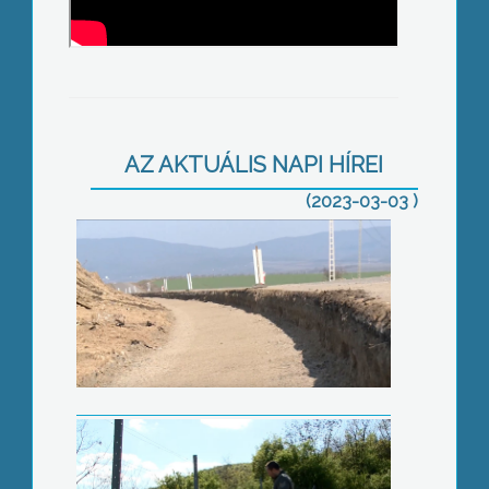
Októberre készülhet el a nyugati
elkerülő út
AZ AKTUÁLIS NAPI HÍREI
(2023-03-03 )
Együttműködéssel a
vadkármegelőzés érdekében