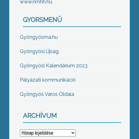
www.nmhh.hu
GYORSMENÜ
Gyöngyösma.hu
Gyöngyösi Újság
Gyöngyösi Kalendárium 2023
Pályázati kommunikáció
Gyöngyös Város Oldala
ARCHÍVUM
Archívum