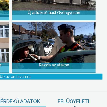
Új attrakció épül Gyöngyösön
a
Razzia az utakon
bb az archívumra
ÉRDEKŰ ADATOK
FELÜGYELETI