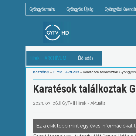
Gyöngyösma.hu
Gyöngyösi Újság
Gyöngyösi Kalendá
Hírek – ARCHÍVUM
Élő adás
Kezdőlap
»
Hírek - Aktuális
»
Karatésok találkoztak Gyöngyö
Karatésok találkoztak 
2023. 03. 06.
||
GyTv
||
Hírek - Aktuális
Ez a cikk több mint egy éves információkat 