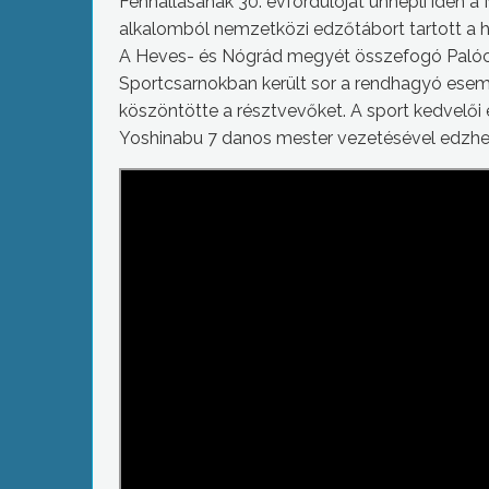
Fennállásának 30. évfordulóját ünnepli idén 
alkalomból nemzetközi edzőtábort tartott a
A Heves- és Nógrád megyét összefogó Palóc 
Sportcsarnokban került sor a rendhagyó ese
köszöntötte a résztvevőket. A sport kedvelő
Yoshinabu 7 danos mester vezetésével edzhett