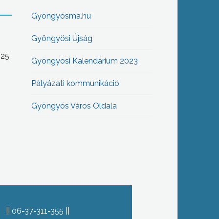
Gyöngyösma.hu
Gyöngyösi Újság
-25
Gyöngyösi Kalendárium 2023
Pályázati kommunikáció
Gyöngyös Város Oldala
06-37-311-355