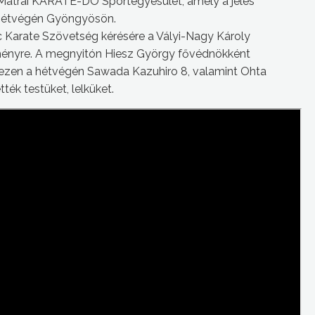
a Mátrai KARATE-DO Sportegyesület, amely a jeles
 hétvégén Gyöngyösön.
Karate Szövetség kérésére a Vályi-Nagy Károly
ményre. A megnyitón Hiesz György fővédnökként
i ezen a hétvégén Sawada Kazuhiro 8, valamint Ohta
ék testüket, lelküket.