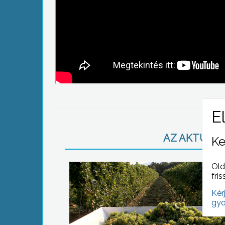
AZ AKTUÁLIS
Ke
Old
fris
Kér
gyo