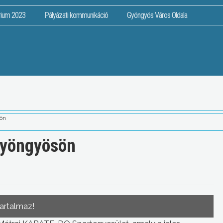
rium 2023
Pályázati kommunikáció
Gyöngyös Város Oldala
sön
Gyöngyösön
tartalmaz!