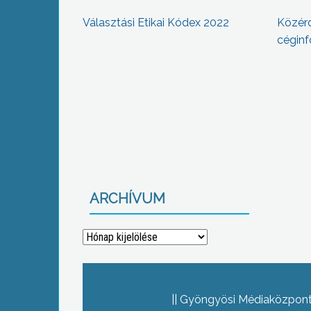
Választási Etikai Kódex 2022
Közér
céginf
ARCHÍVUM
Archívum
Gyöngyösi Médiaközpont 