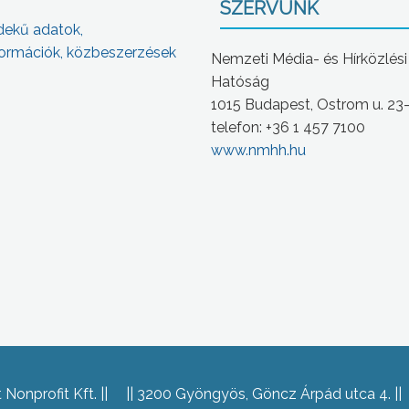
SZERVÜNK
dekű adatok,
ormációk, közbeszerzések
Nemzeti Média- és Hírközlési
Hatóság
1015 Budapest, Ostrom u. 23
telefon: +36 1 457 7100
www.nmhh.hu
Nonprofit Kft.
3200 Gyöngyös, Göncz Árpád utca 4.