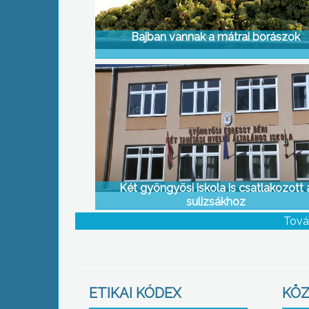
Bajban vannak a mátrai borászok
Két gyöngyösi iskola is csatlakozott 
sulizsákhoz
Tová
ETIKAI KÓDEX
KÖZ