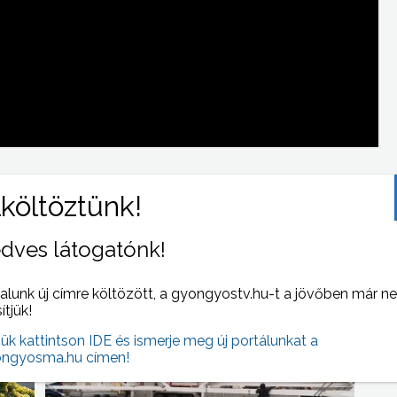
 NAPI HÍREI
dves látogatónk!
(2023-03-06 )
alunk új címre költözött, a gyongyostv.hu-t a jövőben már n
sítjük!
jük kattintson IDE és ismerje meg új portálunkat a
ngyosma.hu címen!