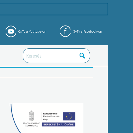
GyTv a Youtube-on
GyTv a Facebook-on