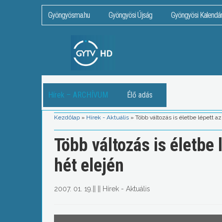
Gyöngyösma.hu
Gyöngyösi Újság
Gyöngyösi Kalendá
Hírek – ARCHÍVUM
Élő adás
Kezdőlap
»
Hírek - Aktuális
»
Több változás is életbe lépett 
Több változás is életbe
hét elején
2007. 01. 19.
||
||
Hírek - Aktuális