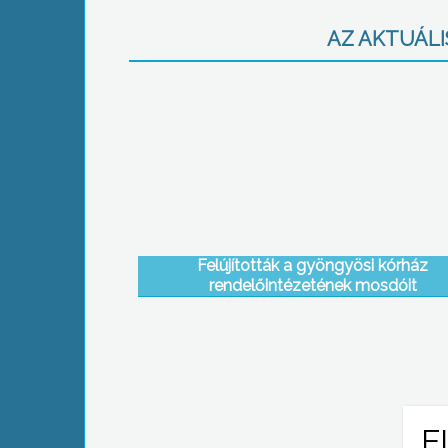
AZ AKTUÁLIS
Felújították a gyöngyösi kórház
rendelőintézetének mosdóit