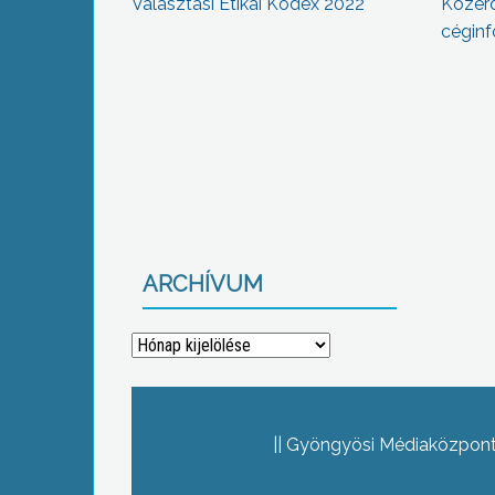
Választási Etikai Kódex 2022
Közér
céginf
ARCHÍVUM
Archívum
Gyöngyösi Médiaközpont 