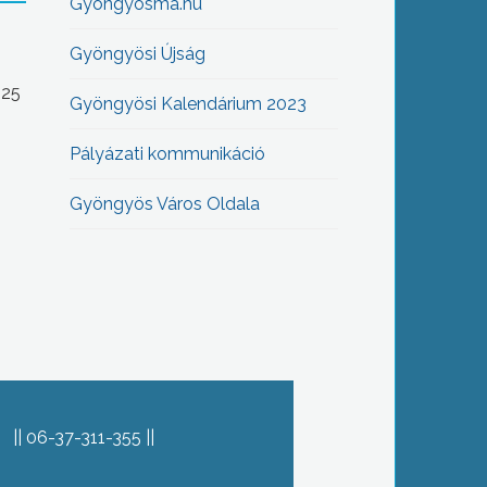
Gyöngyösma.hu
Gyöngyösi Újság
-25
Gyöngyösi Kalendárium 2023
Pályázati kommunikáció
Gyöngyös Város Oldala
06-37-311-355