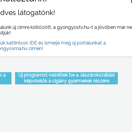
yösi
Fodor Gábor vállalja a megmérettetést
dves látogatónk!
alunk új címre költözött, a gyongyostv.hu-t a jövőben már n
sítjük!
jük kattintson IDE és ismerje meg új portálunkat a
ngyosma.hu címen!
k a
Új programot vezettek be a Jászárokszállási
képviselők a cigány gyermekek részére