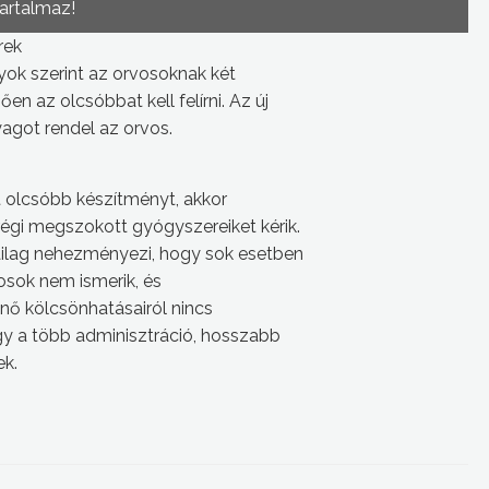
tartalmaz!
rek
yok szerint az orvosoknak két
 az olcsóbbat kell felírni. Az új
got rendel az orvos.
tt olcsóbb készítményt, akkor
égi megszokott gyógyszereiket kérik.
ailag nehezményezi, hogy sok esetben
vosok nem ismerik, és
nő kölcsönhatásairól nincs
gy a több adminisztráció, hosszabb
ek.