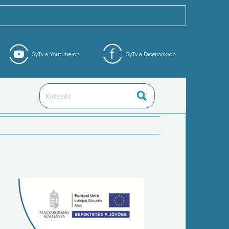
GyTv a Youtube-on
GyTv a Facebook-on