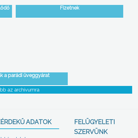
lődő
Fizetnek
ják a parádi üveggyárat
bb az archívumra
ÉRDEKŰ ADATOK
FELÜGYELETI
SZERVÜNK