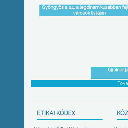
Gyöngyös a 24. a legdinamikusabban fej
városok listáján
Újraindít
Tová
ETIKAI KÓDEX
KÖZ