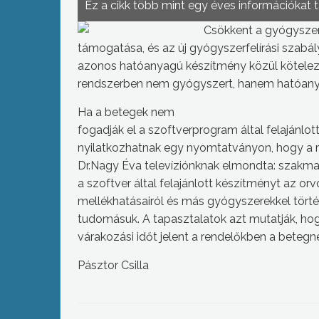
Ez a cikk több mint egy éves információkat 
Csökkent a gyógysze
támogatása, és az új gyógyszerfelírási szabál
azonos hatóanyagú készítmény közül kötelezően
rendszerben nem gyógyszert, hanem hatóanya
Ha a betegek nem
fogadják el a szoftverprogram által felajánlo
nyilatkozhatnak egy nyomtatványon, hogy a r
Dr.Nagy Éva televíziónknak elmondta: szakm
a szoftver által felajánlott készítményt az or
mellékhatásairól és más gyógyszerekkel törté
tudomásuk. A tapasztalatok azt mutatják, ho
várakozási időt jelent a rendelőkben a betegn
Pásztor Csilla