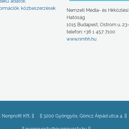
dekű adatok,
ormációk, közbeszerzések
Nemzeti Média- és Hírközlési
Hatóság
1015 Budapest, Ostrom u. 23
telefon: +36 1 457 7100
www.nmhh.hu
Nonprofit Kft.
3200 Gyöngyös, Göncz Árpád utca 4.
gyongyostv@gyongyostv.hu