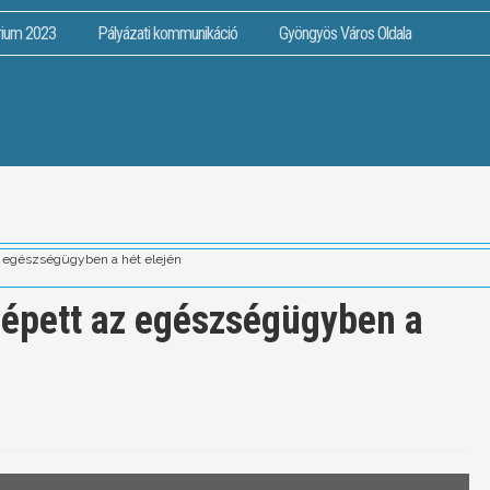
rium 2023
Pályázati kommunikáció
Gyöngyös Város Oldala
az egészségügyben a hét elején
 lépett az egészségügyben a