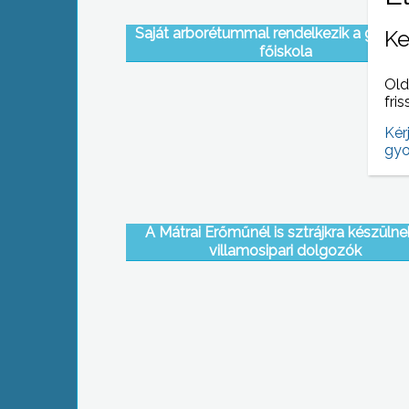
Saját arborétummal rendelkezik a gyöng
Ke
főiskola
Old
fris
Kér
gyo
A Mátrai Erőműnél is sztrájkra készülne
villamosipari dolgozók