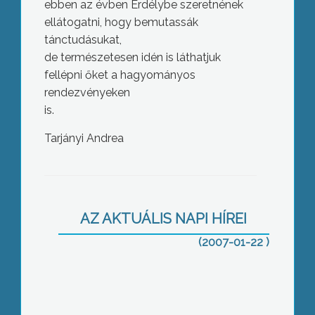
ebben az évben Erdélybe szeretnének
ellátogatni, hogy bemutassák
tánctudásukat,
de természetesen idén is láthatjuk
fellépni őket a hagyományos
rendezvényeken
is.
Tarjányi Andrea
Együttműködnek a munkaerőpiaccal
AZ AKTUÁLIS NAPI HÍREI
(2007-01-22 )
Biomasszaerőmű építésére készül