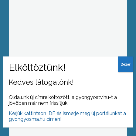
Tasspusztán a Károly Róbert Főiskola
Mégis otthon maradhatott a négy
testvér
Kedves látogatónk!
Oldalunk új címre költözött, a gyongyostv.hu-t a
jövőben már nem frissítjük!
Sztrájk előtti csend
Kérjük kattintson IDE és ismerje meg új portálunkat a
gyongyosma.hu címen!