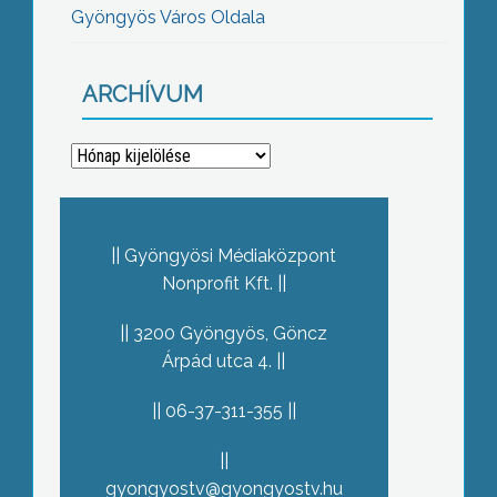
Gyöngyös Város Oldala
ARCHÍVUM
Archívum
Gyöngyösi Médiaközpont
Nonprofit Kft.
3200 Gyöngyös, Göncz
Árpád utca 4.
06-37-311-355
gyongyostv@gyongyostv.hu