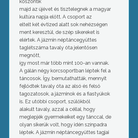
köszöntik
majd az újévet és tisztelegnek a magyar
kultúra napja előtt. A csoport az
eltelt két évtized alatt sok nehézségen
ment keresztül, de szép sikereket is
elértek. A jázmin néptáncegyüttes
taglétszáma tavaly óta jelentősen
megnőtt,
így most már több mint 100-an vannak.
A gálán négy korcsoportban léptek fel a
táncosok. Így, bemutathatták, mennyit
fejlődtek tavaly óta az alsó és felső
tagozatosok, a jázminok és a fiastyúkok
is. Ez utóbbi csoport, szülőkből
alakult tavaly, azzal a céllal, hogy
meglepjék gyermekeiket egy tánccal, de
olyan sikerük volt, hogy idén színpadra
léptek. A jázmin néptáncegyüttes tagjai