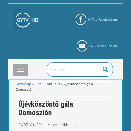
GyTv a Facebook-on
GyTv a Youtube-on
Kezdőlap
»
Hírek - Aktuális
»
Újévköszöntő gála
Domoszlón
Újévköszöntő gála
Domoszlón
2007. 01. 22.
||
||
Hírek - Aktuális