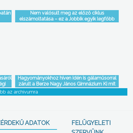
patán
Nem valósult meg az előző ciklus
elszámoltatása – ez a Jobbik egyik legfőbb
kritikája a városvezetés egyéves munkájára
vonatkozóan.
sáról
Hagyományokhoz híven idén is gálaműsorral
égi
zárult a Berze Nagy János Gimnázium Ki mit
tudja.
bb az archívumra
ÉRDEKŰ ADATOK
FELÜGYELETI
SZERVÜNK