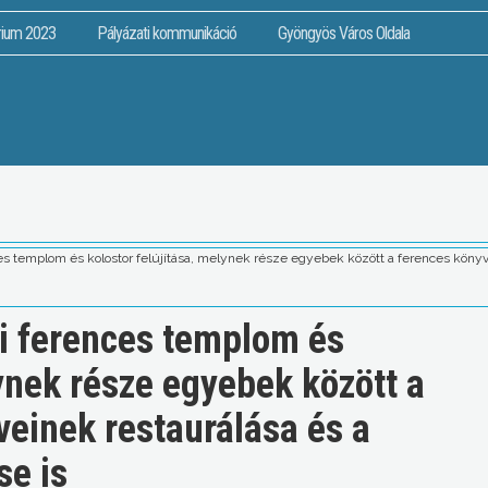
rium 2023
Pályázati kommunikáció
Gyöngyös Város Oldala
es templom és kolostor felújítása, melynek része egyebek között a ferences könyvt
si ferences templom és
lynek része egyebek között a
veinek restaurálása és a
se is