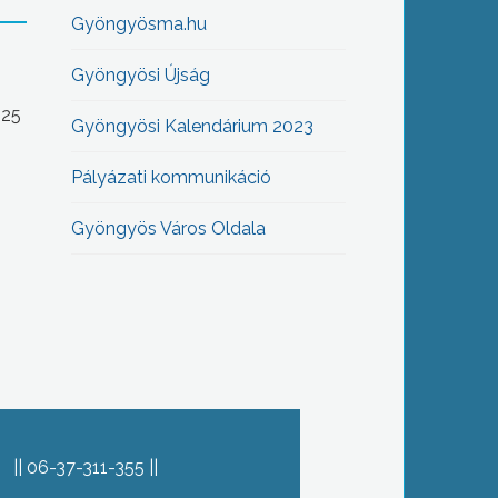
Gyöngyösma.hu
Gyöngyösi Újság
-25
Gyöngyösi Kalendárium 2023
Pályázati kommunikáció
Gyöngyös Város Oldala
06-37-311-355