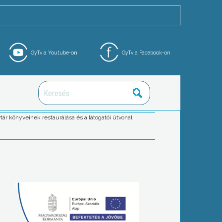
GyTv a Youtube-on
GyTv a Facebook-on
ár könyveinek restaurálása és a látogatói útvonal