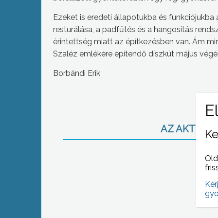
Ezeket is eredeti állapotukba és funkciójukba 
resturálása, a padfűtés és a hangosítás rends
érintettség miatt az építkezésben van. Ám min
Szaléz emlékére építendő díszkút május végéig k
Borbándi Erik
AZ AKTUÁLI
Ke
Old
fris
Kér
gyo