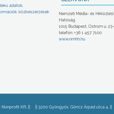
dekű adatok,
ormációk, közbeszerzések
Nemzeti Média- és Hírközlési
Hatóság
1015 Budapest, Ostrom u. 23
telefon: +36 1 457 7100
www.nmhh.hu
Nonprofit Kft.
3200 Gyöngyös, Göncz Árpád utca 4.