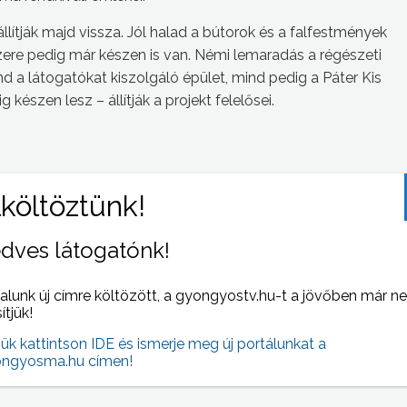
állítják majd vissza. Jól halad a bútorok és a falfestmények
zere pedig már készen is van. Némi lemaradás a régészeti
d a látogatókat kiszolgáló épület, mind pedig a Páter Kis
észen lesz – állítják a projekt felelősei.
S NAPI HÍREI
(2011-12-01 )
dves látogatónk!
alunk új címre költözött, a gyongyostv.hu-t a jövőben már n
sítjük!
jük kattintson IDE és ismerje meg új portálunkat a
ngyosma.hu címen!