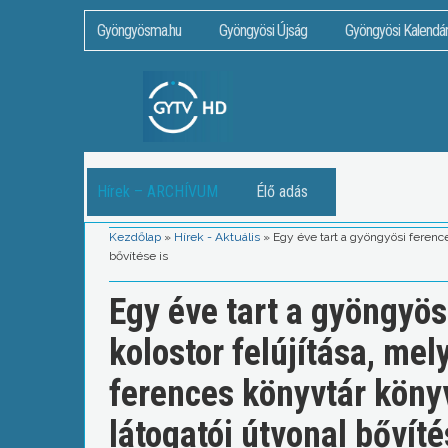
Gyöngyösma.hu
Gyöngyösi Újság
Gyöngyösi Kalendá
Hírek – ARCHÍVUM
Élő adás
Kezdőlap
»
Hírek - Aktuális
»
Egy éve tart a gyöngyösi ferenc
bővítése is
Egy éve tart a gyöngyö
kolostor felújítása, me
ferences könyvtár köny
látogatói útvonal bővíté