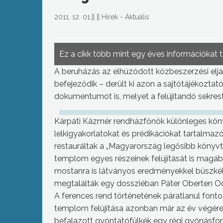
2011. 12. 01.
||
||
Hírek - Aktuális
Ez a cikk több mint egy éves információkat 
A beruházás az elhúzódott közbeszerzési eljár
befejeződik – derült ki azon a sajtótájékoztat
dokumentumot is, melyet a felújítandó sekre
Kárpáti Kázmér rendházfőnök különleges könyv
lelkigyakorlatokat és prédikációkat tartalmazó
restauráltak a „Magyarország legősibb könyvtá
templom egyes részeinek felújítását is magáb
mostanra is látványos eredményekkel büszkél
megtalálták egy dossziéban Páter Oberten Od
A ferences rend történetének páratlanul fon
templom felújítása azonban már az év végére 
befalazott gyóntatófülkék egy régi gyónásfor