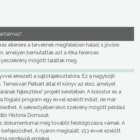
tartalmaz!
ás ellenére a terveknek megfelelően halad, s jövőre
ón, amelyen bemutatták azt a ritka ferences
styeszekrény mögött találtak meg.
vel érkezett a sajtótájékoztatóra. Ez a nagyböjti
, Temesvári Pelbárt által írt könyv az első, amelyet
rának fejlesztése” projekt keretében. A kolostor és a
a foglaló program egy évvel ezelőtt indult, de már
kedhet. A sekrestyében lévő szekrény mögött például
iló Historia Domusát.
tos dokumentumai még további feldolgozásra várnak. A
befejeződhet. A nyáron megtalált, 153 évvel ezelőtt
ma rendkívüli emlékei.