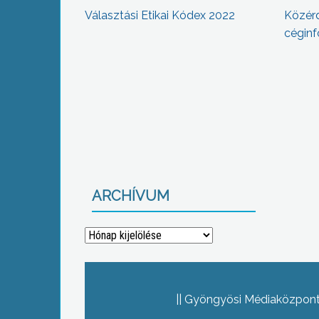
Választási Etikai Kódex 2022
Közér
céginf
ARCHÍVUM
Archívum
Gyöngyösi Médiaközpont 