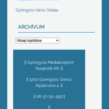
Gyöngyös Város Oldala
ARCHÍVUM
Archívum
Gyöngyösi Médiaközpont
Nonprofit Kft.
3200 Gyöngyös, Göncz
Árpád utca 4.
06-37-311-355