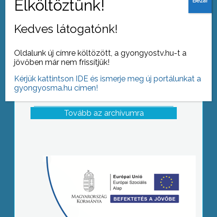
Kedves látogatónk!
Oldalunk új címre költözött, a gyongyostv.hu-t a
jövőben már nem frissítjük!
Kérjük kattintson IDE és ismerje meg új portálunkat a
gyongyosma.hu címen!
Tovább az archívumra