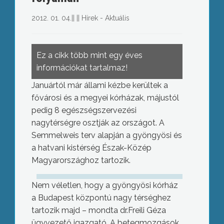
2012. 01. 04.
||
||
Hírek - Aktuális
Ez a cikk több mint egy éves
információkat tartalmaz!
Januártól már állami kézbe kerültek a
fővárosi és a megyei kórházak, májustól
pedig 8 egészségszervezési
nagytérségre osztják az országot. A
Semmelweis terv alapján a gyöngyösi és
a hatvani kistérség Észak-Közép
Magyarországhoz tartozik.
Nem véletlen, hogy a gyöngyösi kórház
a Budapest központú nagy térséghez
tartozik majd – mondta dr.Freili Géza
ügyvezető igazgató. A betegmozgások