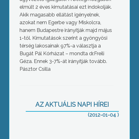
elmúlt 2 éves kimutatásai ezt indokolják.
Akik magasabb ellátást igényelnek,
azokat nem Egerbe vagy Miskolcra,
hanem Budapestre irányítják majd május
1-től. Kimutatások szerint a gyöngyösi
térség lakosainak 97%-a választja a
Bugát Pál Kórházat – mondta dr.Freili
Géza. Ennek 3-7%-át irányítják tovább.
Pásztor Csilla
Az idén kiegyensúlyozott évre
számítanak a Mátrai Erőműben,
AZ AKTUÁLIS NAPI HÍREI
ugyanis az év folyamán megtermelt
villamosenergia 98%-át már eladták
(2012-01-04 )