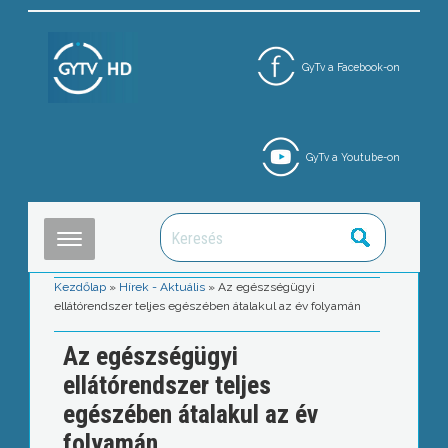
GyTv a Facebook-on
GyTv a Youtube-on
Kezdőlap
»
Hírek - Aktuális
»
Az egészségügyi
ellátórendszer teljes egészében átalakul az év folyamán
Az egészségügyi
ellátórendszer teljes
egészében átalakul az év
folyamán