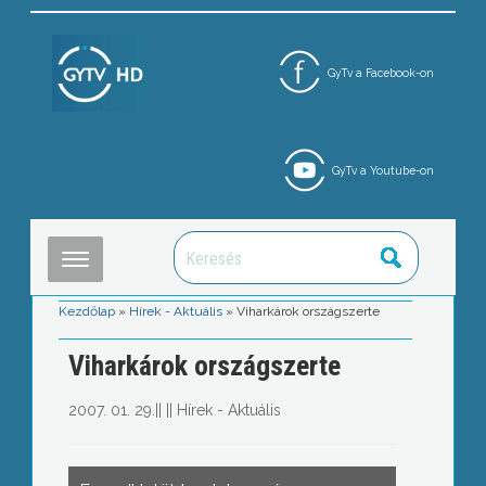
GyTv a Facebook-on
GyTv a Youtube-on
Kezdőlap
»
Hírek - Aktuális
»
Viharkárok országszerte
Viharkárok országszerte
2007. 01. 29.
||
||
Hírek - Aktuális