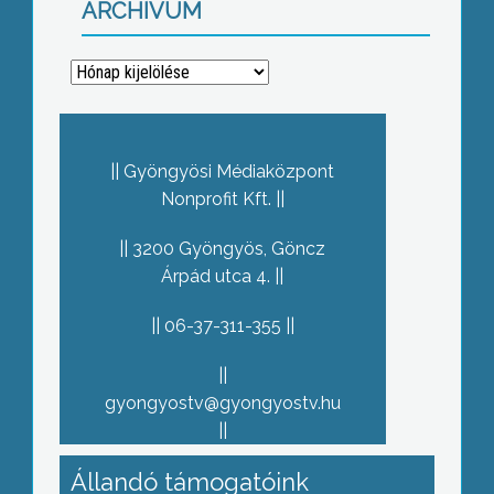
ARCHÍVUM
Archívum
Gyöngyösi Médiaközpont
Nonprofit Kft.
3200 Gyöngyös, Göncz
Árpád utca 4.
06-37-311-355
gyongyostv@gyongyostv.hu
Állandó támogatóink