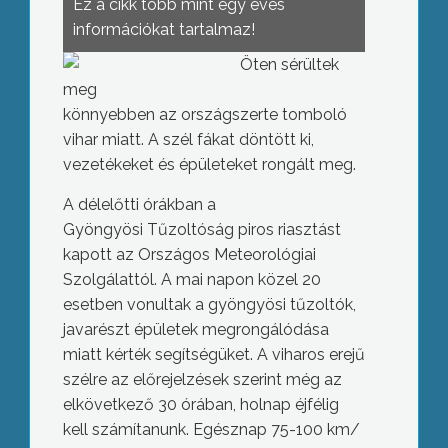
Ez a cikk több mint egy éves
információkat tartalmaz!
Öten sérültek
meg
könnyebben az országszerte tomboló
vihar miatt. A szél fákat döntött ki,
vezetékeket és épületeket rongált meg.
A délelőtti órákban a
Gyöngyösi Tűzoltóság piros riasztást
kapott az Országos Meteorológiai
Szolgálattól. A mai napon közel 20
esetben vonultak a gyöngyösi tűzoltók,
javarészt épületek megrongálódása
miatt kérték segítségüket. A viharos erejű
szélre az előrejelzések szerint még az
elkövetkező 30 órában, holnap éjfélig
kell számítanunk. Egésznap 75-100 km/