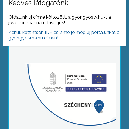
Kedves látogatónk!
Oldalunk új címre költözött, a gyongyostv.hu-t a
jövőben már nem frissítjük!
Kérjük kattintson IDE és ismerje meg új portálunkat a
gyongyosma.hu címen!
Tovább az archívumra