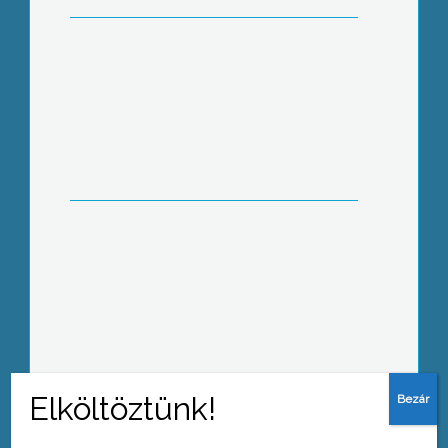
Még működő tőkék – Fórum a
szőlőkivágás ellen Nagyrédén
Kórházpatrióták