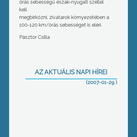
órás sebességű észak-nyugati széllel
kell
megbirkózni, zivatarok környezetében a
100-120 km/órás sebességet is eléri.
Pásztor Csilla
Újra Flóra Farsang
AZ AKTUÁLIS NAPI HÍREI
(2007-01-29 )
Ülésezett a kistérség – pályáznának