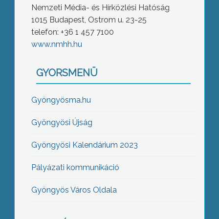
Nemzeti Média- és Hírközlési Hatóság
1015 Budapest, Ostrom u. 23-25
telefon: +36 1 457 7100
www.nmhh.hu
GYORSMENÜ
Gyöngyösma.hu
Gyöngyösi Újság
Gyöngyösi Kalendárium 2023
Pályázati kommunikáció
Gyöngyös Város Oldala