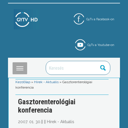
GyTv a Facebook-on
GyTv a Youtube-on
Kezdőlap
»
Hírek - Aktuális
»
Gasztorenterológiai
konferencia
Gasztorenterológiai
konferencia
2007. 01. 30.
||
||
Hírek - Aktuális