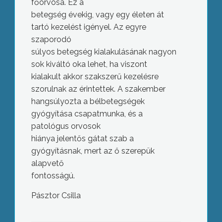
főorvosa. Ez a
betegség évekig, vagy egy életen át
tartó kezelést igényel. Az egyre
szaporodó
súlyos betegség kialakulásának nagyon
sok kiváltó oka lehet, ha viszont
kialakult akkor szakszerű kezelésre
szorulnak az érintettek. A szakember
hangsúlyozta a bélbetegségek
gyógyítása csapatmunka, és a
patológus orvosok
hiánya jelentős gátat szab a
gyógyításnak, mert az ő szerepük
alapvető
fontosságú.
Pásztor Csilla