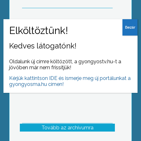
Vihar után: helyreállítás
Kedves látogatónk!
Oldalunk új címre költözött, a gyongyostv.hu-t a
jövőben már nem frissítjük!
Kérjük kattintson IDE és ismerje meg új portálunkat a
gyongyosma.hu címen!
Tovább az archívumra