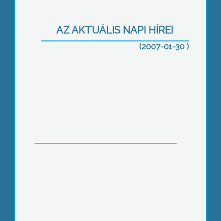
KRF Tanulmányi verseny
AZ AKTUÁLIS NAPI HÍREI
(2007-01-30 )
Megalakult a Magyar Földrajzi
Társaság Gyöngyös-Mátravidéki
Osztálya
Befutottak