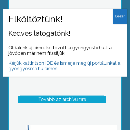
Hobbi kiállítás
Kedves látogatónk!
Oldalunk új címre költözött, a gyongyostv.hu-t a
jövőben már nem frissítjük!
Kérjük kattintson IDE és ismerje meg új portálunkat a
gyongyosma.hu címen!
Tovább az archívumra