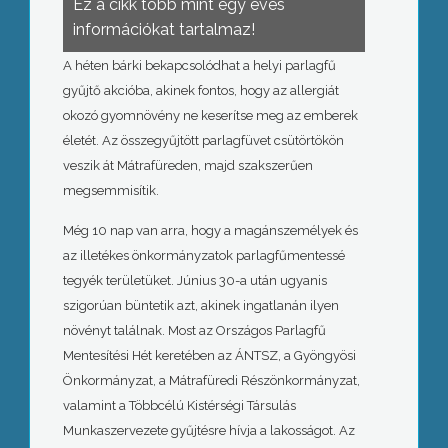
Ez a cikk több mint egy éves
információkat tartalmaz!
A héten bárki bekapcsolódhat a helyi parlagfű
gyűjtő akcióba, akinek fontos, hogy az allergiát
okozó gyomnövény ne keserítse meg az emberek
életét.
Az összegyűjtött parlagfüvet csütörtökön
veszik át Mátrafüreden, majd szakszerűen
megsemmisítik.
Még 10 nap van arra, hogy a magánszemélyek és
az illetékes önkormányzatok parlagfűmentessé
tegyék területüket. Június 30-a után ugyanis
szigorúan büntetik azt, akinek ingatlanán ilyen
növényt találnak. Most az Országos Parlagfű
Mentesítési Hét keretében az ÁNTSZ, a Gyöngyösi
Önkormányzat, a Mátrafüredi Részönkormányzat,
valamint a Többcélú Kistérségi Társulás
Munkaszervezete gyűjtésre hívja a lakosságot. Az