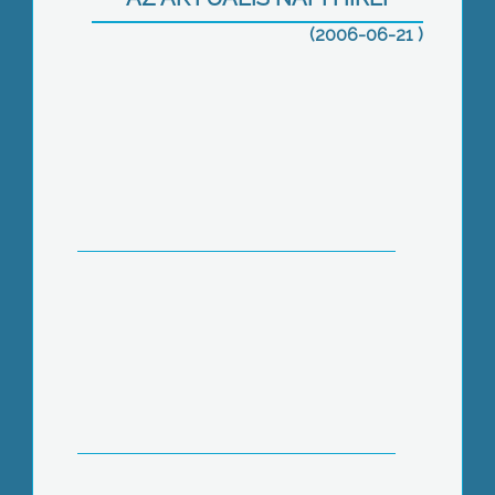
(2006-06-21 )
Élénk érdeklődés a „Film fél héten”
Hamarosan megkezdődhet a nagy
patak medrének felújítása