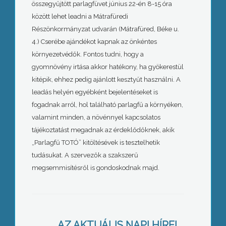
összegyűjtött parlagfüvet június 22-én 8-15 óra
között lehet leadni a Mátrafüredi
Részönkormányzat udvarán (Mátrafüred, Béke u.
4.) Cserébe ajándékot kapnak az önkéntes
környezetvédők. Fontos tudni, hogy a
gyomnövény irtása akkor hatékony, ha gyökerestül
kitépik, ehhez pedig ajánlott kesztyűt használni. A
leadás helyén egyébként bejelentéseket is
fogadnak arról, hol található parlagfű a környéken,
valamint minden, a növénnyel kapcsolatos
tájékoztatást megadnak az érdeklődőknek, akik
„Parlagfű TOTÓ” kitöltésévek is tesztelhetik
tudásukat. A szervezők a szakszerű
megsemmisítésről is gondoskodnak majd.
Hódít az allergia
AZ AKTUÁLIS NAPI HÍREI