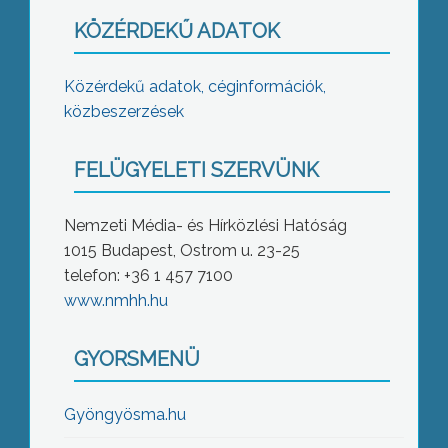
KÖZÉRDEKŰ ADATOK
Közérdekű adatok, céginformációk,
közbeszerzések
FELÜGYELETI SZERVÜNK
Nemzeti Média- és Hírközlési Hatóság
1015 Budapest, Ostrom u. 23-25
telefon: +36 1 457 7100
www.nmhh.hu
GYORSMENÜ
Gyöngyösma.hu