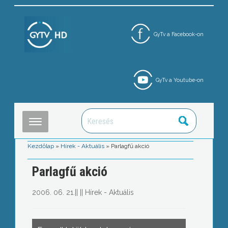
GyTv a Facebook-on
GyTv a Youtube-on
Kezdőlap
»
Hírek - Aktuális
»
Parlagfű akció
Parlagfű akció
2006. 06. 21.
||
||
Hírek - Aktuális