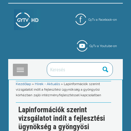
GyTv a Facebook-on
GyTv a Youtube-on
Kezdőlap
»
Hírek - Aktuális
»
Lapinformációk szerint
vizsgálatot indít a fejlesztési ügynökség a gyöngyösi
kórházban zajló intézményfejlesztéssel kapcsolatban
Lapinformációk szerint
vizsgálatot indít a fejlesztési
ügynökség a gyöngyösi