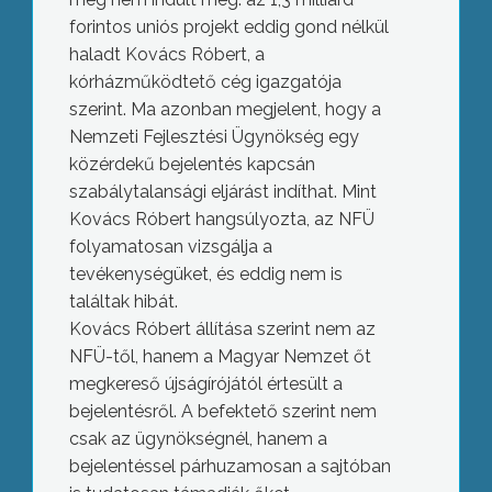
forintos uniós projekt eddig gond nélkül
haladt Kovács Róbert, a
kórházműködtető cég igazgatója
szerint. Ma azonban megjelent, hogy a
Nemzeti Fejlesztési Ügynökség egy
közérdekű bejelentés kapcsán
szabálytalansági eljárást indíthat. Mint
Kovács Róbert hangsúlyozta, az NFÜ
folyamatosan vizsgálja a
tevékenységüket, és eddig nem is
találtak hibát.
Kovács Róbert állítása szerint nem az
NFÜ-től, hanem a Magyar Nemzet őt
megkereső újságírójától értesült a
bejelentésről. A befektető szerint nem
csak az ügynökségnél, hanem a
bejelentéssel párhuzamosan a sajtóban