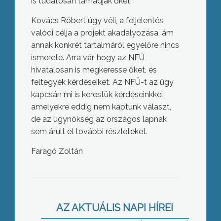
is tudatosan támadják őket.
Kovács Róbert úgy véli, a feljelentés
valódi célja a projekt akadályozása, ám
annak konkrét tartalmáról egyelőre nincs
ismerete. Arra vár, hogy az NFÜ
hivatalosan is megkeresse őket, és
feltegyék kérdéseiket. Az NFÜ-t az ügy
kapcsán mi is kerestük kérdéseinkkel,
amelyekre eddig nem kaptunk választ,
de az ügynökség az országos lapnak
sem árult el további részleteket.
Faragó Zoltán
Közeledtek az álláspontok a
gyöngyösi képviselő-testület két nagy
frakciója között a költségvetéssel
kapcsolatban – legalábbis ez derült ki
AZ AKTUÁLIS NAPI HÍREI
a kedd esti „Döntés előtt”-ből, ahol a