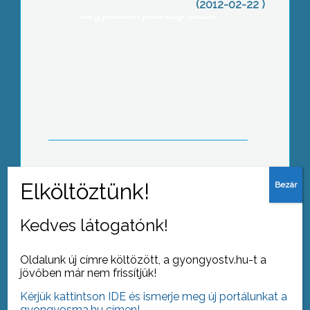
két frakcióvezető értékelte a
(2012-02-22 )
tárgyalások jelenlegi állásá
Péntekig adhatják le a jelentkezési
lapokat a továbbtanulás előtt álló
középiskolások
A tudásgazdaságról hallhattak ma
előadást a Vak Bottyán János
Katolikus Műszaki és Közgazdasági
Kedves látogatónk!
Szakközépiskola diákjai
Oldalunk új címre költözött, a gyongyostv.hu-t a
jövőben már nem frissítjük!
Kérjük kattintson IDE és ismerje meg új portálunkat a
gyongyosma.hu címen!