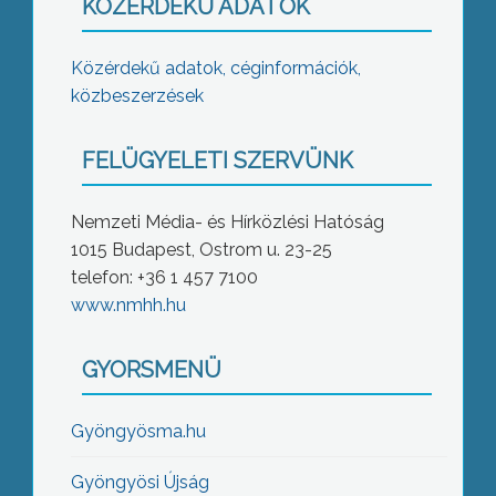
KÖZÉRDEKŰ ADATOK
Közérdekű adatok, céginformációk,
közbeszerzések
FELÜGYELETI SZERVÜNK
Nemzeti Média- és Hírközlési Hatóság
1015 Budapest, Ostrom u. 23-25
telefon: +36 1 457 7100
www.nmhh.hu
GYORSMENÜ
Gyöngyösma.hu
Gyöngyösi Újság