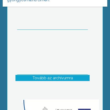
Egy több éve tartó népzenei sorozat
ért véget a hétvégén
Tovább az archívumra