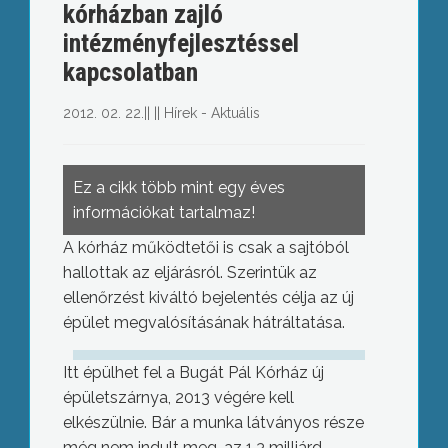
kórházban zajló
intézményfejlesztéssel
kapcsolatban
2012. 02. 22.
||
||
Hírek - Aktuális
Ez a cikk több mint egy éves
információkat tartalmaz!
A kórház működtetői is csak a sajtóból
hallottak az eljárásról. Szerintük az
ellenőrzést kiváltó bejelentés célja az új
épület megvalósításának hátráltatása.
Itt épülhet fel a Bugát Pál Kórház új
épületszárnya, 2013 végére kell
elkészülnie. Bár a munka látványos része
még nem indult meg. az 1,3 milliárd