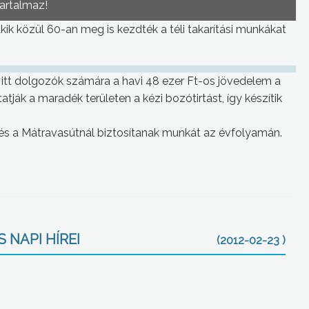
tartalmaz!
ik közül 60-an meg is kezdték a téli takarítási munkákat
itt dolgozók számára a havi 48 ezer Ft-os jövedelem a
tják a maradék területen a kézi bozótirtást, így készítik
s a Mátravasútnál biztosítanak munkát az évfolyamán.
 NAPI HÍREI
(2012-02-23 )