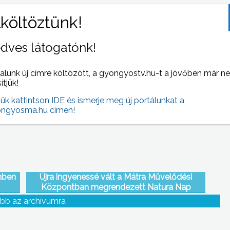
dves látogatónk!
si
Közös munkáltatói fórumot tartott a
alunk új címre költözött, a gyongyostv.hu-t a jövőben már n
a
Munkaügyi Központ, a Munkavédelmi és
sítjük!
Munkaügyi Szakigazgatási és az Iparkamara
k a
jük kattintson IDE és ismerje meg új portálunkat a
ngyosma.hu címen!
mben
Újra ingyenessé vált a Mátra Művelődési
Központban megrendezett Natura Nap
bb az archívumra