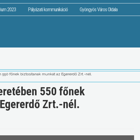
rium 2023
Pályázati kommunikáció
Gyöngyös Város Oldala
550 főnek biztosítanak munkát az Egererdő Zrt.-nél.
retében 550 főnek
Egererdő Zrt.-nél.