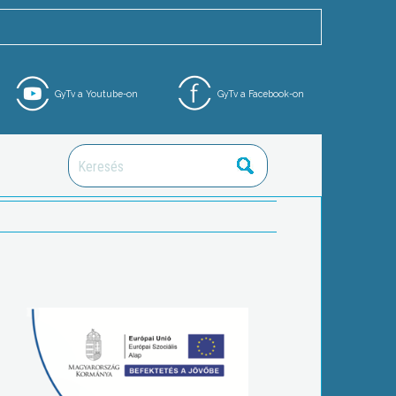
GyTv a Youtube-on
GyTv a Facebook-on