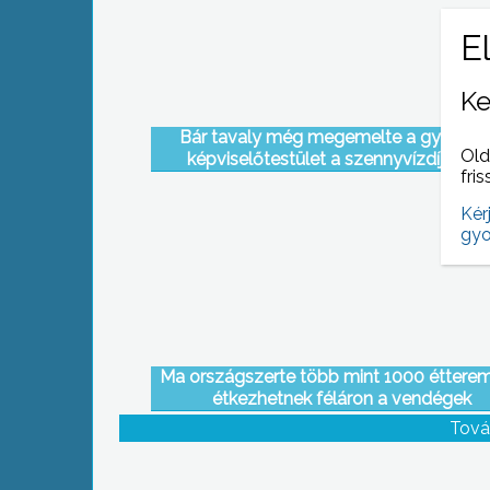
Ke
Bár tavaly még megemelte a gyöngyö
Old
képviselőtestület a szennyvízdíjat és 
fris
hulladékszállítási díjat, két későbbi
törvényváltozás miatt újrafogalmaztá
Kér
mértékeket
gyo
Ma országszerte több mint 1000 éttere
étkezhetnek féláron a vendégek
Tová