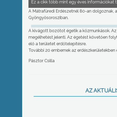
Ez a cikk több mint egy éves információkat 
A Mátrafüredi Erdészetnél 80-an dolgoznak, ak
Gyöngyösorosziban.
A kivágott bozótot égetik a közmunkások. Az 
megélhetést jelenti. Az égetést követően folyta
elő a területet erdőtelepítésre.
További 20 embernek az erdészkerületekben é
Pásztor Csilla
AZ AKTUÁLIS