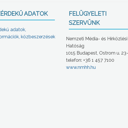
ÉRDEKŰ ADATOK
FELÜGYELETI
SZERVÜNK
dekű adatok,
ormációk, közbeszerzések
Nemzeti Média- és Hírközlési
Hatóság
1015 Budapest, Ostrom u. 23
telefon: +36 1 457 7100
www.nmhh.hu