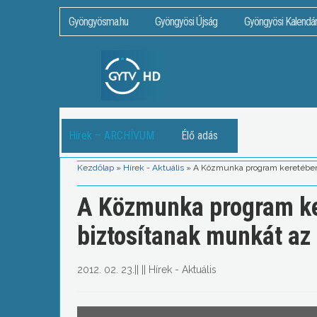
Gyöngyösma.hu
Gyöngyösi Újság
Gyöngyösi Kalendá
Hírek – ARCHÍVUM
Élő adás
Kezdőlap
»
Hírek - Aktuális
»
A Közmunka program keretében 
A Közmunka program ke
biztosítanak munkát az 
2012. 02. 23.
||
||
Hírek - Aktuális