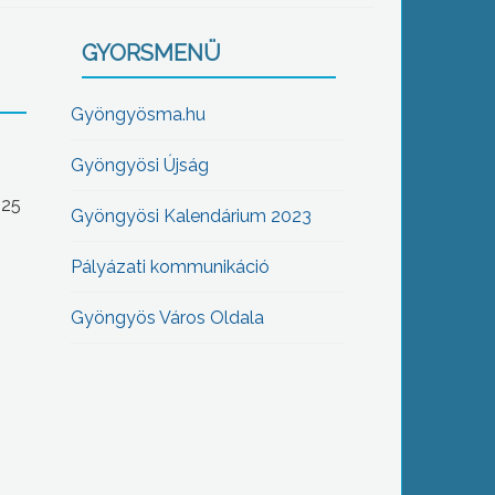
GYORSMENÜ
Gyöngyösma.hu
Gyöngyösi Újság
-25
Gyöngyösi Kalendárium 2023
Pályázati kommunikáció
Gyöngyös Város Oldala