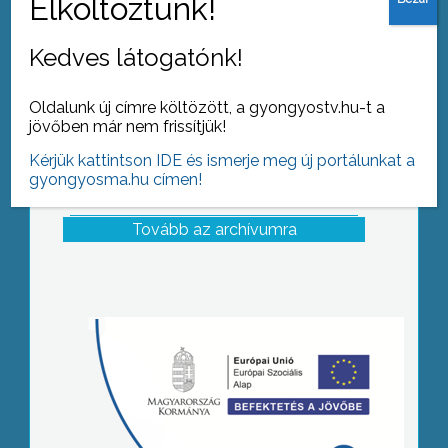
Kedves látogatónk!
Oldalunk új címre költözött, a gyongyostv.hu-t a
jövőben már nem frissítjük!
Kérjük kattintson IDE és ismerje meg új portálunkat a
gyongyosma.hu címen!
Tovább az archívumra