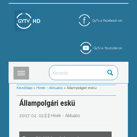
GyTv a Facebook-on
GyTv a Youtube-on
Kezdőlap
»
Hírek - Aktuális
»
Állampolgári eskü
Állampolgári eskü
2007. 02. 02.
||
||
Hírek - Aktuális