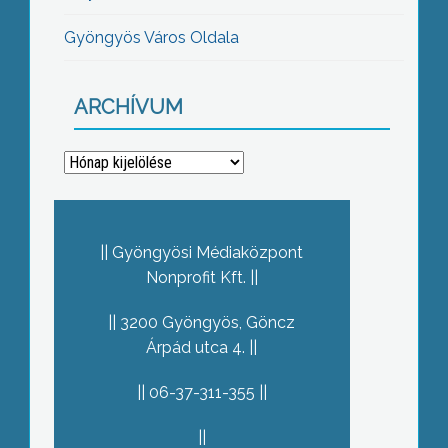
Gyöngyös Város Oldala
ARCHÍVUM
Archívum
Gyöngyösi Médiaközpont
Nonprofit Kft.
3200 Gyöngyös, Göncz
Árpád utca 4.
06-37-311-355