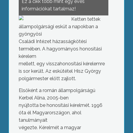
Ez a cikk több mint egy éves
információkat tartalmaz!
Ketten tettek
állampolgársági esküt a napokban a
gyöngyösi
Családi Intézet házasságkötési
termében. A hagyományos honosítási
kérelem
mellett, egy visszahonosítási kérelemre
is sor került. Az eskütétel Hisz György
polgármester előtt zajlott.
Elsőként a román állampolgárságú
Kerbel Alina, 2005-ben
nyújtotta be honosítási kérelmét. 1996
óta él Magyarországon, ahol
tanulmányait
végezte. Kérelmét a magyar