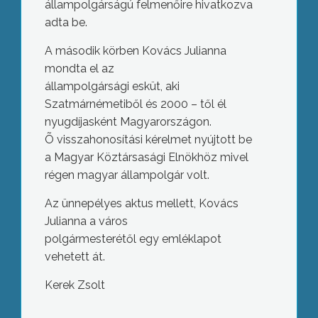
állampolgárságú felmenőire hivatkozva
adta be.
A második körben Kovács Julianna
mondta el az
állampolgársági esküt, aki
Szatmárnémetiből és 2000 – től él
nyugdíjasként Magyarországon.
Õ visszahonosítási kérelmet nyújtott be
a Magyar Köztársasági Elnökhöz mivel
régen magyar állampolgár volt.
Az ünnepélyes aktus mellett, Kovács
Julianna a város
polgármesterétől egy emléklapot
vehetett át.
Kerek Zsolt